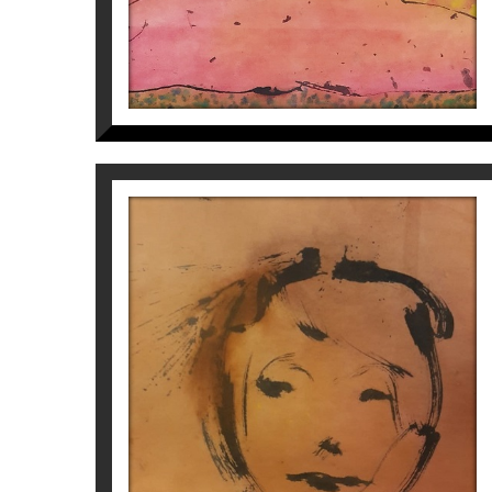
Perico Pastor
Pèrgamon, Barcelona.
1.200
€
Marcart, Olot, (Girona).
1999
Palacio de Abrantes, Universidad de Salam
2012
Museu d’Art Jaume Morera Perico Pastor. La B
2014
Museu del Tabac d’Andorra Capítols. Perico
2014
Institut Cervantes de Pequín, Xi’an-Barcelo
DONA
Perico Pastor
PREMIS
3.200
€
1993 Medalla Morera de l’Ajuntament de Ll