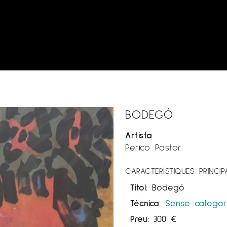
BODEGÓ
Artista
Perico Pastor
CARACTERÍSTIQUES PRINCIP
Títol:
Bodegó
Tècnica:
Sense categor
Preu:
300
€