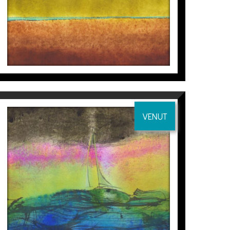
VENUT
SQUALL
Perico Pastor
700
€