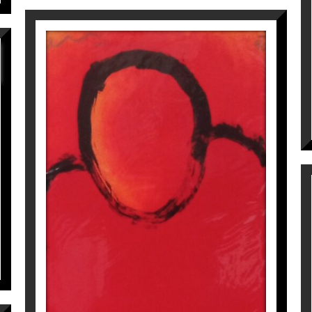
PIANISTA
Perico Pastor
400
€