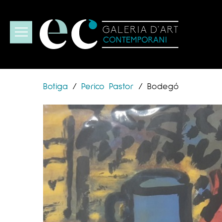
Botiga
/
Perico Pastor
/
Bodegó