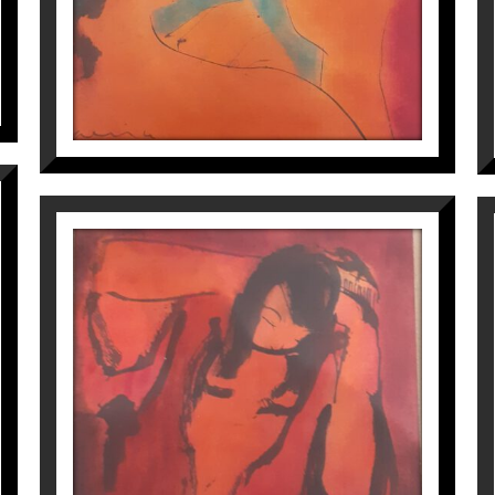
anca.
íblia il·luminada.
 Pastor.
TOILETTE
na-Pekin: Camins de paper, rius de tinta.
Perico Pastor
900
€
eida pel conjunt de la seva obra