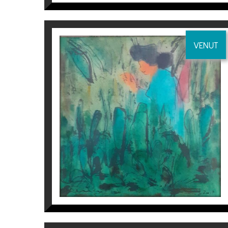
VENUT
BUTTERFLY – PERICO PASTOR
Perico Pastor
900
€