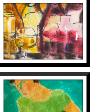
CÔTE DES NUITS
Perico Pastor
1.200
€
JEUNE LECTEUR