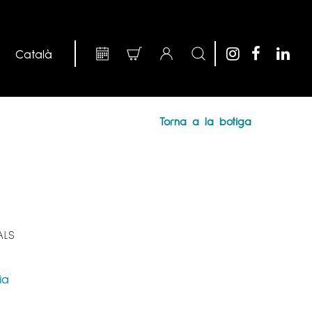
Torna a la botiga
ALS
ia