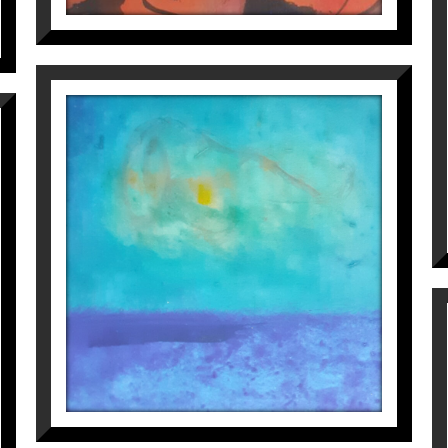
CALICHA
Perico Pastor
900
€