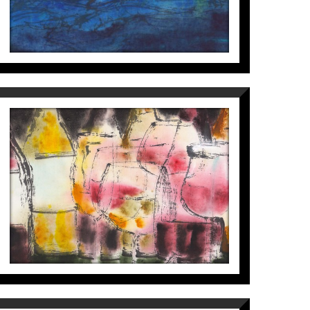
CÔTE D’OR
Perico Pastor
1.200
€