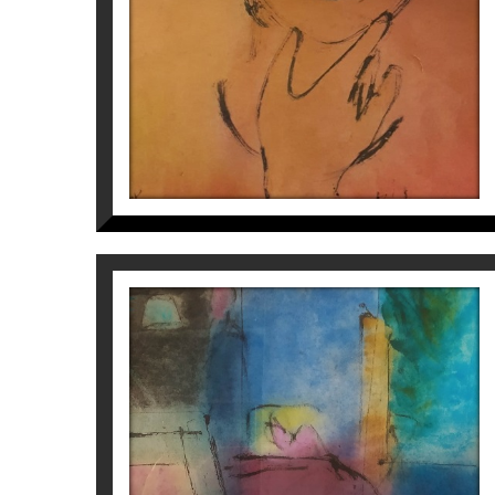
1997 Premi especial del Comitè Olímpic Espa
Per a més informació de l’il·lustradora Peri
MAS
Perico Pastor
1.100
€