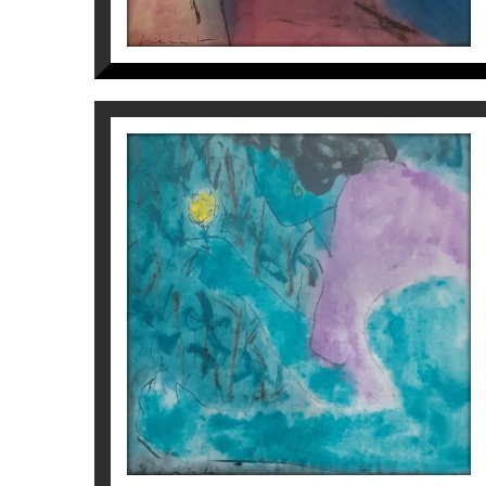
VIOLET – PERICO PASTOR
Perico Pastor
900
€