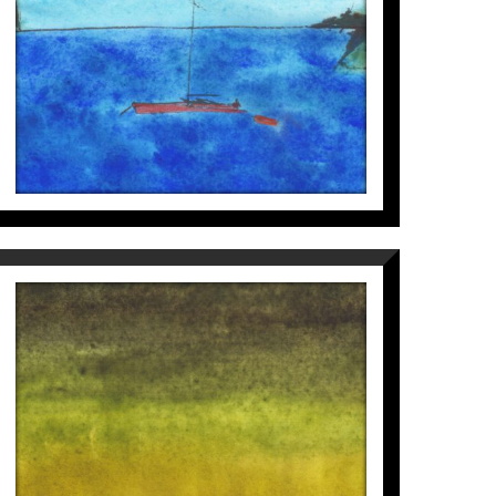
ament de Lleida pel conjunt de la seva
700
€
s de comunicació i imparteix docència a
reu del món.
l mon, aquí estan les seves darreres
EBB
Perico Pastor
700
€