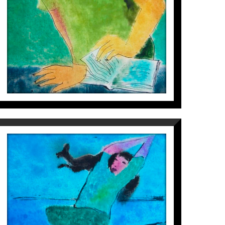
Perico Pastor
2.200
€
OOSIENDE
Perico Pastor
2.200
€