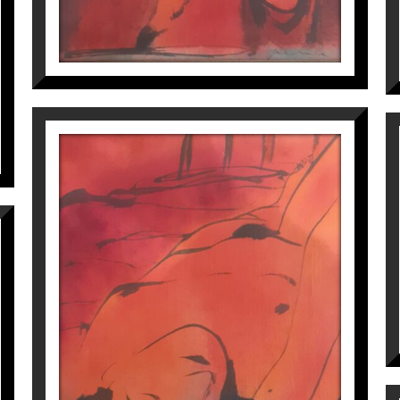
nyol en la Biennal de l’Esport en les Belles Arts.
co Pastor
a
Espai Cavallers Gallery
DESPUÉS
Perico Pastor
900
€