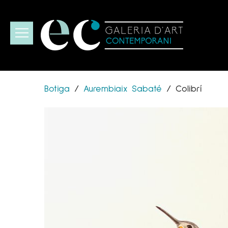
Botiga
/
Aurembiaix Sabaté
/
Colibrí