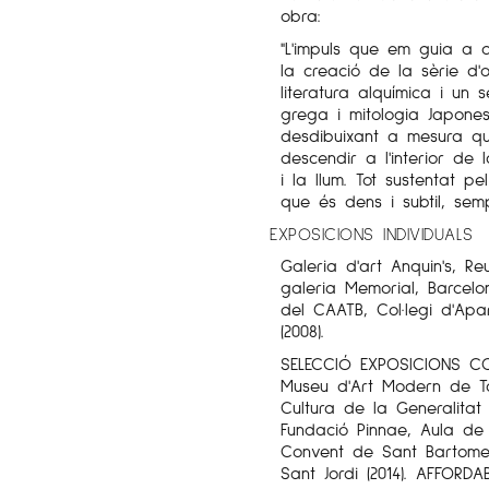
obra:
"L'impuls que em guia a d
la creació de la sèrie d'
literatura alquímica i un
grega i mitologia Japone
desdibuixant a mesura qu
descendir a l'interior de
i la llum. Tot sustentat p
que és dens i subtil, se
EXPOSICIONS INDIVIDUALS
Galeria d'art Anquin's, Re
galeria Memorial, Barcelona
del CAATB, Col·legi d'Apa
(2008).
SELECCIÓ EXPOSICIONS CO
Museu d'Art Modern de Ta
Cultura de la Generalitat
Fundació Pinnae, Aula de 
Convent de Sant Bartomeu
Sant Jordi (2014). AFFORDAB