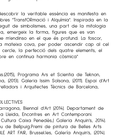
escobrir la veritable essència es manifesta en
obres "TransfORmació i Alquímia". Inspirada en la
 seguit de simbolismes, una part de la mitologia
sa, emergeix la forma, figures que es van
e m'endinso en el que és profund. La foscor,
 la mateixa cova, per poder ascendir cap al cel
el cercle, la perfecció dels quatre elements, el
mpre en continua harmonia còsmica"
us.(2015), Programa Ars et Scientia de Teknon,
, (2013). Galeria Issim Solsona, (2011). Espai d'Art
relladors i Arquitectes Tècnics de Barcelona,
L·LECTIVES
rragona, Biennal d'Art (2014). Departament de
 a Lleida, Encontres en Art Contemporani.
Cultura Caixa Penedès,( Galeria Anquin's, 2014).
 de Bellpuig.Premi de pintura de Belles Arts
LE ART FAIR, Brussel.les, Galería Anquin's, (2014).