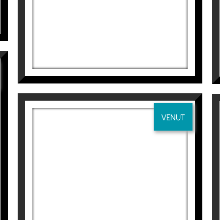
lladors i Arquitectes Técnics de Barcelona
olsonès , Solsona
leida
dors i Arquitectes Técnics de Lleida
VENUT
COLIBRÍ I FLOR
Aurembiaix Sabaté
120
€