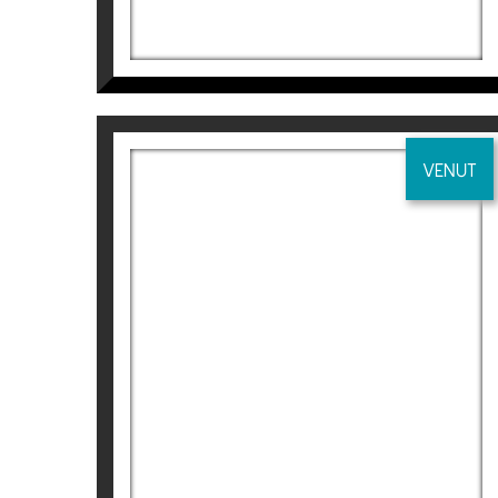
. 2008
–
Espai d’ Art del CAATB
, Col·legi d’Apare
–
Sala Gòtica
del Consell Comarcal, del S
VENUT
–
Museu Comarcal de l’ Urgell
, Tàrrega ,L
–
Sala Coma Estadella
, Col·legi d’Aparella
COLIBRÍ I FLOR I
Aurembiaix Sabaté
120
€
EXPOSICIONS COL·LECTIVES
. 2020
– Galeria Espai Cavallers
“A&D”, Lleida.