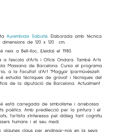
ista
Aurembiaix Sabaté
. Elaborada amb tècnica
es dimensions de 120 x 120 cm.
 neix a Bell-lloc, (Lleida) el 1980.
ia a l'escola d'Arts i Oficis Ondara. També Arts
cola Massana de Barcelona. Cursa el programa
ia, a la Facultat d'Art "Magyar Iparmüvészeti
bé estudia tècniques de gravat i tècniques del
Oficis de la diputació de Barcelona. Actualment
té està carregada de simbolisme i arrebossa
uts poètics. Amb predilecció per la pintura i el
ts, l'artista s'interessa pel diàleg tant cognitiu
éssers humans i el seu medi.
ix algunes claus per endinsar-nos en la seva