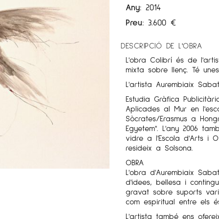
Any:
2014
Preu:
3.600
€
DESCRIPCIÓ DE L'OBRA
L'obra Colibrí és de l'art
mixta sobre llenç. Té un
L'artista Aurembiaix Sabaté
Estudia Gràfica Publicitàr
Aplicades al Mur en l'es
Sòcrates/Erasmus a Hongr
Egyetem". L'any 2006 tam
vidre a l'Escola d'Arts i 
resideix a Solsona.
OBRA
L'obra d'Aurembiaix Saba
d'idees, bellesa i conting
gravat sobre suports varia
com espiritual entre els 
L'artista també ens ofere