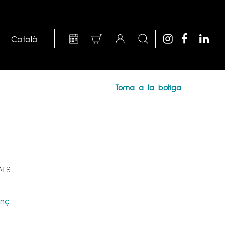
Torna a la botiga
ALS
enç