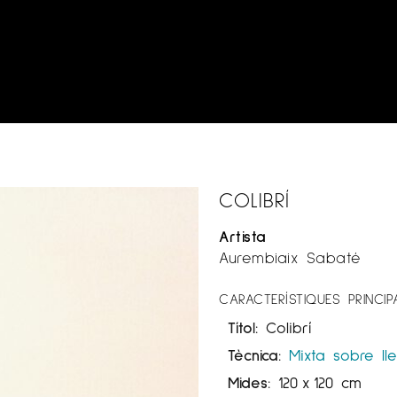
COLIBRÍ
Artista
Aurembiaix Sabaté
CARACTERÍSTIQUES PRINCIP
Títol:
Colibrí
Tècnica:
Mixta sobre ll
Mides:
120
x
120 cm