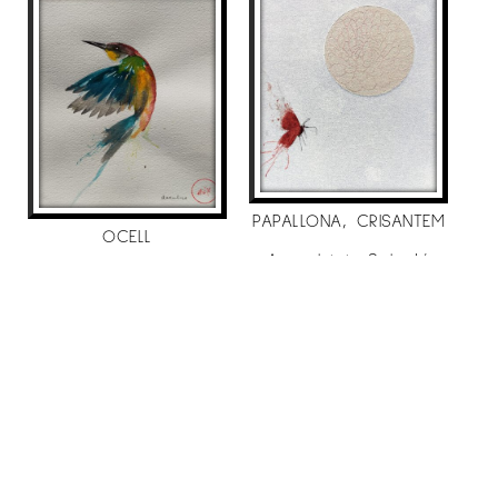
– Casa de Cultura
Pola de Siero, Certament
de pintura Contamporanea
– “Art per emportar”
galería anquin’s
.
–
Centre d’art el março vell
, premi centelles
de pintura
– Sala Àgora,
Premi de Pintura Vila de
Cambrils.
PAPALLONA, CRISANTEM
OCELL
– Cicle d’exposicions “Aliatges gràfics”
Sala
Aurembiaix Sabaté
Aurembiaix Sabaté
500
€
d’Exposicions del departament de cultura de la
120
€
Generalitat
Lleida.
. 2012
– Convocatoria “Japón400”,
Factoria de arte,
VENUT
Madrid
.(2012 – 2013).