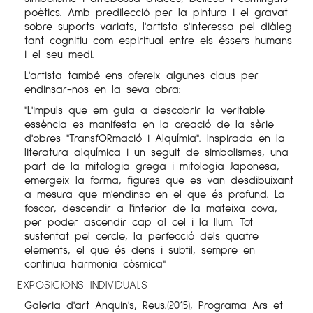
poètics. Amb predilecció per la pintura i el gravat
sobre suports variats, l'artista s'interessa pel diàleg
tant cognitiu com espiritual entre els éssers humans
i el seu medi.
L'artista també ens ofereix algunes claus per
endinsar-nos en la seva obra:
"L'impuls que em guia a descobrir la veritable
essència es manifesta en la creació de la sèrie
d'obres "TransfORmació i Alquímia". Inspirada en la
literatura alquímica i un seguit de simbolismes, una
part de la mitologia grega i mitologia Japonesa,
emergeix la forma, figures que es van desdibuixant
a mesura que m'endinso en el que és profund. La
foscor, descendir a l'interior de la mateixa cova,
per poder ascendir cap al cel i la llum. Tot
sustentat pel cercle, la perfecció dels quatre
elements, el que és dens i subtil, sempre en
continua harmonia còsmica"
EXPOSICIONS INDIVIDUALS
Galeria d'art Anquin's, Reus.(2015), Programa Ars et