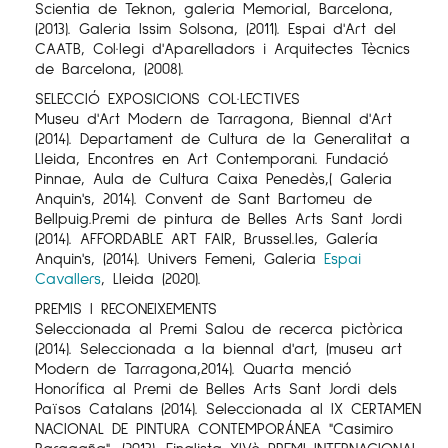
Scientia de Teknon, galeria Memorial, Barcelona,
(2013). Galeria Issim Solsona, (2011). Espai d'Art del
CAATB, Col·legi d'Aparelladors i Arquitectes Tècnics
de Barcelona, (2008).
SELECCIÓ EXPOSICIONS COL·LECTIVES
Museu d'Art Modern de Tarragona, Biennal d'Art
(2014). Departament de Cultura de la Generalitat a
Lleida, Encontres en Art Contemporani. Fundació
Pinnae, Aula de Cultura Caixa Penedès,( Galeria
Anquin's, 2014). Convent de Sant Bartomeu de
Bellpuig.Premi de pintura de Belles Arts Sant Jordi
(2014). AFFORDABLE ART FAIR, Brussel.les, Galería
Anquin's, (2014). Univers Femeni, Galeria
Espai
Cavallers
, Lleida (2020).
PREMIS I RECONEIXEMENTS
Seleccionada al Premi Salou de recerca pictòrica
(2014). Seleccionada a la biennal d'art, (museu art
Modern de Tarragona,2014). Quarta menció
Honorífica al Premi de Belles Arts Sant Jordi dels
Països Catalans (2014). Seleccionada al IX CERTAMEN
NACIONAL DE PINTURA CONTEMPORÁNEA "Casimiro
Baragaña", (2013). Finalista XIVè PREMI INTERNACIONAL