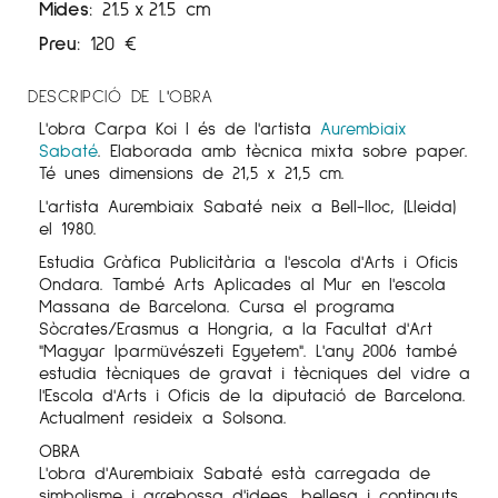
Mides:
21.5
x
21.5 cm
Preu:
120
€
DESCRIPCIÓ DE L'OBRA
L'obra Carpa Koi I és de l'artista
Aurembiaix
Sabaté
. Elaborada amb tècnica mixta sobre paper.
Té unes dimensions de 21,5 x 21,5 cm.
L'artista Aurembiaix Sabaté neix a Bell-lloc, (Lleida)
el 1980.
Estudia Gràfica Publicitària a l'escola d'Arts i Oficis
Ondara. També Arts Aplicades al Mur en l'escola
Massana de Barcelona. Cursa el programa
Sòcrates/Erasmus a Hongria, a la Facultat d'Art
"Magyar Iparmüvészeti Egyetem". L'any 2006 també
estudia tècniques de gravat i tècniques del vidre a
l'Escola d'Arts i Oficis de la diputació de Barcelona.
Actualment resideix a Solsona.
OBRA
L'obra d'Aurembiaix Sabaté està carregada de
simbolisme i arrebossa d'idees, bellesa i continguts