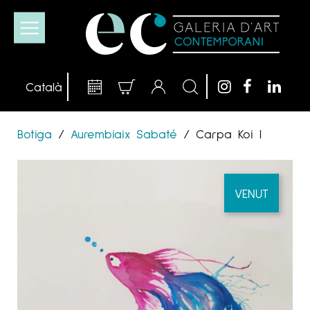
Botiga
/
Aurembiaix Sabaté
/
Carpa Koi I
VENUT