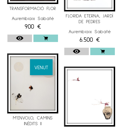
–
Sala Coma Estadella
, Col·legi d’Aparelladors
TRANSFORMACIÓ FLOR
i Arquitectes Técnics de Lleida
FLORIDA ETERNA, JARDÍ
Aurembiaix Sabaté
DE PEDRES
900
€
Aurembiaix Sabaté
6.500
€
EXPOSICIONS COL·LECTIVES
. 2020
VENUT
– Galeria Espai Cavallers
“A&D”, Lleida.
.
2018
– Galeria Espai Cavallers
“Art emergent”,
Lleida.
M’ENVOLO, CAMINS
– Galeria Espai Cavallers
“Dones d’art”, Lleida.
INÈDITS II