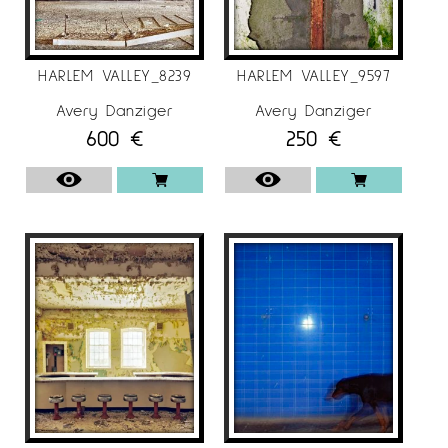
Galeria d’Art Corcoran, Washington, D. C.
Centre de Fotografia Contemporània de
Chicago
HARLEM VALLEY_8239
HARLEM VALLEY_9597
Museu d’Art Daum, Sedalia, Missouri
Centre del Sud-est per a les Arts
Avery Danziger
Avery Danziger
600
€
250
€
Contemporànies (SECCA)
Museu d’Art Ackland, Chapel Hill, Carolina del
Nord
Biblioteca Nacional, París, França
Museu Stedelijk d’Art Modern, Amsterdam
Fotografies en col·leccions privades
Agnes Gund
Melva Bucksbaum i Ray Learsy
Fotografies en col·leccions corporatives
American Telephone and Telegraph
R.J. Reynolds Industries