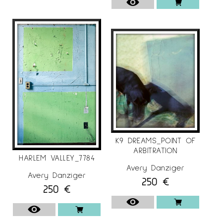
– Tel. (919) 935-9604.
Correu electrònic: info@averydanziger.com. Lloc
web: www.averydanziger.com.
Museu d’Art de Carolina del Nord – 39a
Exposició Anual d’Artistes
Exposició col·lectiva amb jurat – Premi
d’adquisició; comissariada per:
John Bullard, director del Museu de Nova
Orleans;
Gudmond Vigtel, director del High Museum of
Art;
K9 DREAMS_POINT OF
Tracy Atkinson, directora del Milwaukee Art
ARBITRATION
HARLEM VALLEY_7784
Center
Avery Danziger
Avery Danziger
Centre del Sud-est per a les Arts
250
€
250
€
Contemporànies (SECCA)
46è Concurs Anual d’Artistes del Sud-est
Exposició col·lectiva amb jurat – Premi