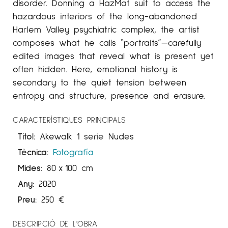
disorder. Donning a HazMat suit to access the
hazardous interiors of the long-abandoned
Harlem Valley psychiatric complex, the artist
composes what he calls “portraits”—carefully
edited images that reveal what is present yet
often hidden. Here, emotional history is
secondary to the quiet tension between
entropy and structure, presence and erasure.
CARACTERÍSTIQUES PRINCIPALS
Títol:
Akewalk 1 serie Nudes
Tècnica:
Fotografía
Mides:
80
x
100 cm
Any:
2020
Preu:
250
€
DESCRIPCIÓ DE L'OBRA