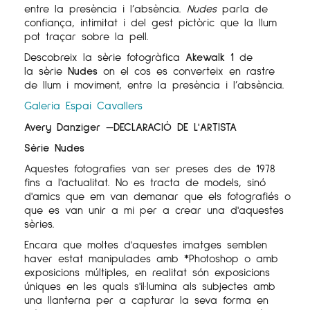
entre la presència i l’absència.
Nudes
parla de
confiança, intimitat i del gest pictòric que la llum
pot traçar sobre la pell.
Descobreix la sèrie fotogràfica
Akewalk 1
de
la sèrie
Nudes
on el cos es converteix en rastre
de llum i moviment, entre la presència i l’absència.
Galeria Espai Cavallers
Avery Danziger —DECLARACIÓ DE L'ARTISTA
Sèrie Nudes
Aquestes fotografies van ser preses des de 1978
fins a l'actualitat. No es tracta de models, sinó
d'amics que em van demanar que els fotografiés o
que es van unir a mi per a crear una d'aquestes
sèries.
Encara que moltes d'aquestes imatges semblen
haver estat manipulades amb *Photoshop o amb
exposicions múltiples, en realitat són exposicions
úniques en les quals s'il·lumina als subjectes amb
una llanterna per a capturar la seva forma en