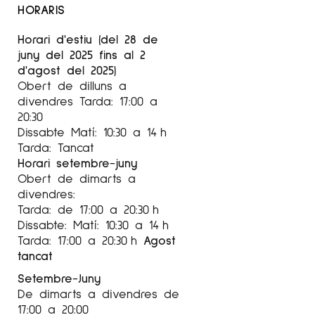
HORARIS
Wingdale Project.
Sherry Leedy Fini Arts, Kansas City, Missouri.
Horari d'estiu (del 28 de
Exposició individual, juny de 2015
juny del 2025 fins al 2
d'agost del 2025)
2014
Obert de dilluns a
«La porta a l’infern», fotografies del cràter de
divendres Tarda: 17:00 a
gas Derweza a Turkmenistan
20:30
The White Gallery, Lakeville, Connecticut
Dissabte Matí: 10:30 a 14 h
Exposició individual, novembre de 2014
Tarda: Tancat
Horari setembre-juny
Per a més informació l’Artista
Avery Danzinger
Obert de dimarts a
a l’Instagram
@galeriaespaicavallers
divendres:
Tarda: de 17:00 a 20:30 h
Dissabte: Matí: 10:30 a 14 h
Tarda: 17:00 a 20:30 h
Agost
tancat
Setembre-Juny
De dimarts a divendres de
17:00 a 20:00