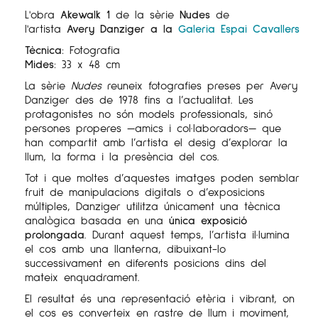
L'obra
Akewalk 1
de la sèrie
Nudes
de
l'artista
Avery Danziger a la
Galeria Espai Cavallers
Tècnica:
Fotografia
Mides:
33 x 48 cm
La sèrie
Nudes
reuneix fotografies preses per Avery
Danziger des de 1978 fins a l’actualitat. Les
protagonistes no són models professionals, sinó
persones properes —amics i col·laboradors— que
han compartit amb l’artista el desig d’explorar la
llum, la forma i la presència del cos.
Tot i que moltes d’aquestes imatges poden semblar
fruit de manipulacions digitals o d’exposicions
múltiples, Danziger utilitza únicament una tècnica
analògica basada en una
única exposició
prolongada
. Durant aquest temps, l’artista il·lumina
el cos amb una llanterna, dibuixant-lo
successivament en diferents posicions dins del
mateix enquadrament.
El resultat és una representació etèria i vibrant, on
el cos es converteix en rastre de llum i moviment,