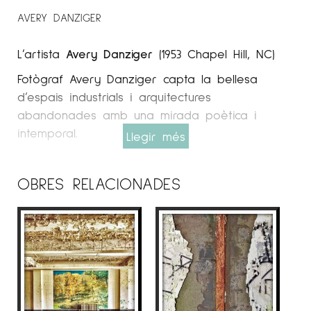
AVERY DANZIGER
L’artista
Avery Danziger
(1953 Chapel Hill, NC)
Fotògraf Avery Danziger capta la bellesa
d’espais industrials i arquitectures
abandonades amb una mirada poètica i
intemporal.
Llegir més
Espai Cavallers Gallery
OBRES RELACIONADES
COL·LECCIONS, EXPOSICIONS, PREMIS,
REPRESENTACIÓ
Fotografies en col·leccions de museus
Museu de Belles Arts de Houston
Museu d’Art Modern, Nova York
Museu Nacional d’Art Americà, Institut
Smithsonian