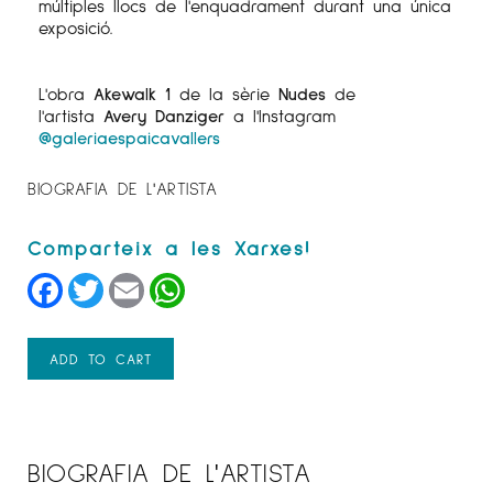
múltiples llocs de l'enquadrament durant una única
exposició.
L'obra
Akewalk 1
de la sèrie
Nudes
de
l'artista
Avery Danziger
a l'Instagram
@galeriaespaicavallers
BIOGRAFIA DE L'ARTISTA
Facebook
Twitter
Email
WhatsApp
ADD TO CART
BIOGRAFIA DE L'ARTISTA