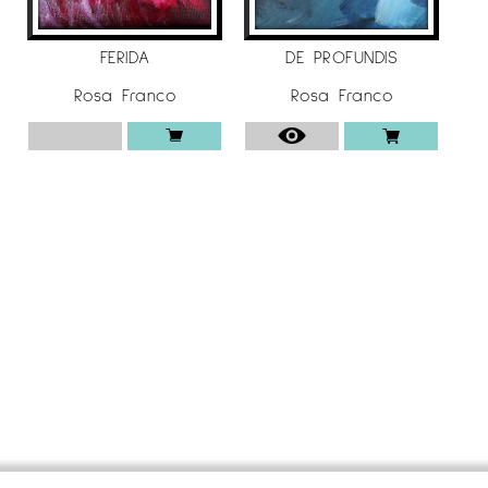
treball “L’altra cara de la història de
l’art”. IES Escola del Treball i en
FERIDA
DE PROFUNDIS
col·laboració amb l’Institut Municipal
Rosa Franco
Rosa Franco
d’Educació. 2017-18, il·lustracions per a la
col·lecció de poesia “Versus”, Aula de
poesia Jordi Jové, edicions de la UdL.
Comandes d’obra gràfica original, per
diverses entitats, empreses i particulars.
Col·labora amb diverses entitats en la
impartició de tallers i cursos.
Per a més informació de l’artista Rosa
Franco, a
Espai Cavallers Gallery