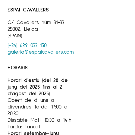
ESPAI CAVALLERS
C/ Cavallers núm 31-33
25002, Lleida
(SPAIN)
(+34) 629 033 150
galeria@espaicavallers.com
HORARIS
Horari d'estiu (del 28 de
juny del 2025 fins al 2
d'agost del 2025)
Obert de dilluns a
divendres Tarda: 17:00 a
20:30
Dissabte Matí: 10:30 a 14 h
Tarda: Tancat
Horari setembre-juny