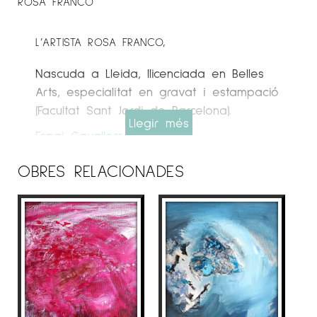
ROSA FRANCO
L’ARTISTA ROSA FRANCO,
Nascuda a Lleida, llicenciada en Belles
Arts, especialitat en gravat i estampació
(Facultat Sant Jordi de Barcelona).
Llegir més
Espai Cavallers Gallery
● 2025 “Mirar Endins”. Col.lectiva. Galería
OBRES RELACIONADES
Espai Cavallers. 2002, i 2003. Membre del
Jurat dels concursos de Cartells de
Festes de Lleida, convocats per la
Regidoria de Cultura de l’Ajuntament de
Lleida. 2003, Membre del Jurat “Premis
Marraco” 2002 Il·lustracions a la Revista
“Arrabal”. Asociación de Estudios Literarios
Hispanoamericanos. 2005, participa en el