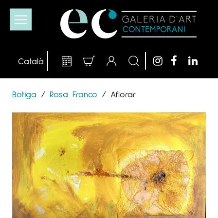
Botiga
/
Rosa Franco
/
Aflorar