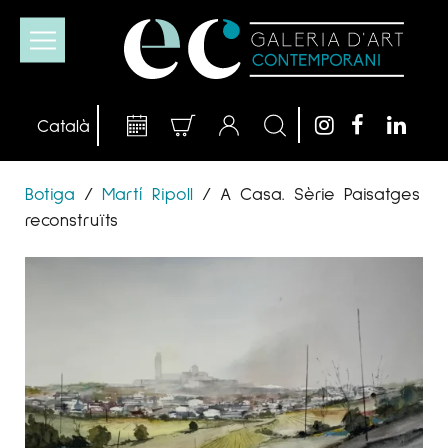
Botiga
/
Martí Ripoll
/
A Casa. Sèrie Paisatges
reconstruïts