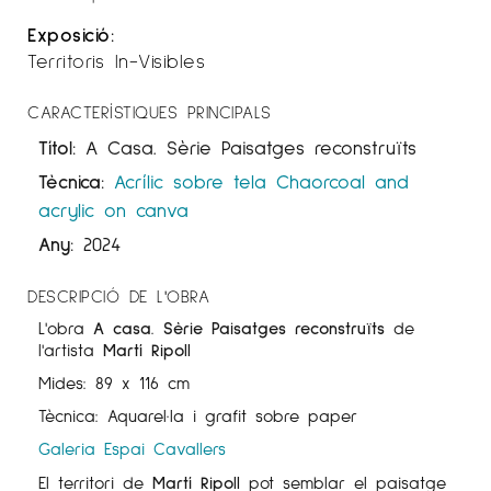
Exposició:
Territoris In-Visibles
CARACTERÍSTIQUES PRINCIPALS
Títol:
A Casa. Sèrie Paisatges reconstruïts
Tècnica:
Acrílic sobre tela
Chaorcoal and
acrylic on canva
Any:
2024
DESCRIPCIÓ DE L'OBRA
L'obra
A casa. Sèrie Paisatges reconstruïts
de
l'artista
Martí Ripoll
Mides: 89 x 116 cm
Tècnica: Aquarel·la i grafit sobre paper
Galeria Espai Cavallers
El territori de
Martí Ripoll
pot semblar el paisatge