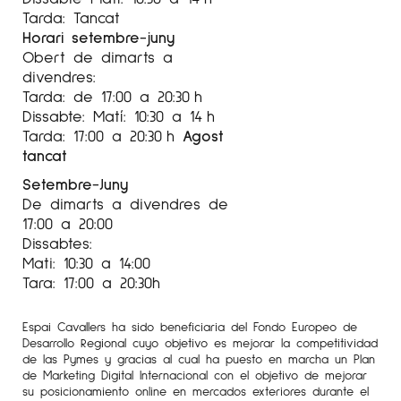
la creació artística. El mateix treball de
Tarda: Tancat
connexió el realitzo amb els encàrrecs: no sols
Horari setembre-juny
pinto el paisatge que veig i que palpo, sinó
Obert de dimarts a
divendres:
que intento captar l’àura, la mirada, les
Tarda: de 17:00 a 20:30 h
emocions, els records, la identitat, la nostàlgia…
Dissabte: Matí: 10:30 a 14 h
que aquell espai, que aquell lloc, que aquella
Tarda: 17:00 a 20:30 h
Agost
casa o arbre, evoca a la persona que em fa
tancat
l’encomanda.
Setembre-Juny
De dimarts a divendres de
17:00 a 20:00
Sèrie Beatus Ille
Dissabtes:
Mati: 10:30 a 14:00
La sèrie Beatus Ille posa de manifest
Tara: 17:00 a 20:30h
l’autenticitat de la vida senzilla i els valors
relacionats amb la ruralitat. La foscor que
Espai Cavallers ha sido beneficiaria del Fondo Europeo de
caracteritza els quadres pertanyents a
Desarrollo Regional cuyo objetivo es mejorar la competitividad
de las Pymes y gracias al cual ha puesto en marcha un Plan
aquesta sèrie, suggereix l’amenaça que els
de Marketing Digital Internacional con el objetivo de mejorar
humans representem per nosaltres mateixos,
su posicionamiento online en mercados exteriores durante el