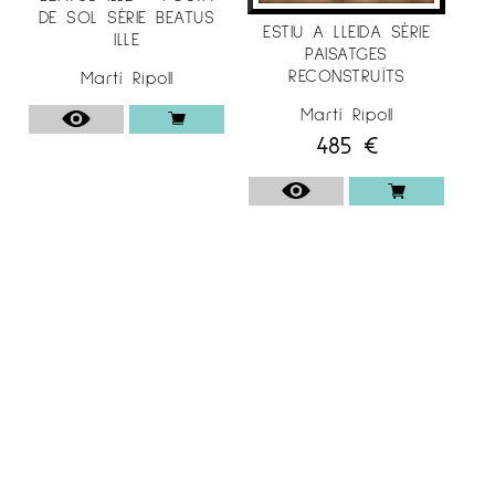
DE SOL SÈRIE BEATUS
cada objecte, en cada quadre, en cada
ESTIU A LLEIDA SÈRIE
ILLE
PAISATGES
estança de la nostra llar.
RECONSTRUÏTS
Martí Ripoll
Sèries:
Martí Ripoll
– Paisatges reconstruïts
485
€
– Beatus Ille
Sèrie “Paisatges reconstruïts”
Per tradició, associem de forma intuitiva la
idea de paisatge amb una imatge mental
bucòlica, natural i espontània. El paisatge,
però, és el resultat d’una intervenció humana;
és per tant, una construcció. Una construcció
que ens parla de les generacions, del pas
del temps, dels usos del fet natural a través
de les necessitats de cada moment històric,