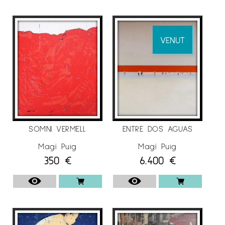
l’aire lliure, com les platges, o a la intimitat de
la vida família.
L’artista Magí Puig destil·la les essències d’una
VENUT
realitat complexa per oferir després la seva
essència, com un perfum de colors que
traspassa la pell i busca l’ànima.
EXPOSICIONS INDIVIDUALS
2020
SOMNI VERMELL
ENTRE DOS AGUAS
Messum’s Gallery, Londres
Magí Puig
Magí Puig
Galerie de l’Ancien Courrier, Montpelier
350
€
6.400
€
Galerie Catherine et Frédéric Portal, Saint Jean
de Luz
2019
Sala Parés, Barcelona