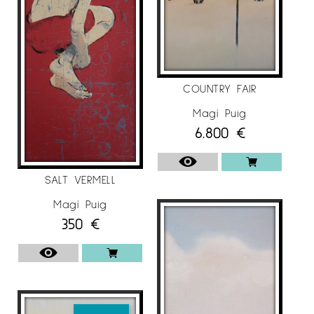
Galerie de l’Ancien Courrier, Montpelier
Galerie Catherine et Frédéric Portal, Saint Jean
de Luz
COUNTRY FAIR
2014
Magí Puig
Galerie Ariel Sibony, París
6.800
€
Museo Comarcal del Urgell – Tárrega
Sala Parés, Barcelona
SALT VERMELL
2013
Magí Puig
Galerie Ariel Sibony, París
350
€
2012
Galerie Ariel Sibony, París
Galerie de l’Ancien Courrier, Montpelier