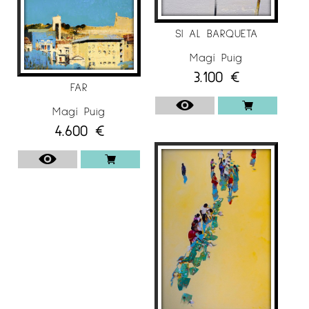
2007
Galerie Ariel Sibony, París
SI AL BARQUETA
2006
Galerie Ariel Sibony, París
Magí Puig
2006
Sala Parés, Barcelona
3.100
€
FAR
2005-06
Galerie de l’Ancien Courrier, Montpelier
Magí Puig
2005
4.600
€
Galerie Ariel Sibony, París
Stricoff Fine Art, Nueva York
2004-05
Museu Eduard Camps, Guissona
2004
Galerie Ariel Sibony, París
2003
Galerie de l’Ancien Courrier, Montpelier
Galerie Ariel Sibony, París