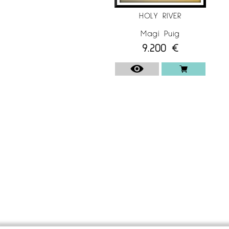
Sala Parés, Barcelona
HOLY RIVER
2002
Sibman Gallery, París
Magí Puig
2001
9.200
€
Sibman Gallery, París
Galerie de l’Ancien Courrier, Montpelier
2000
Sibman Gallery, París
Galerie de l’Ancien Courrier, Montpelier
PREMIS
1996
Premio por la adquisición en la “XVII Exposición