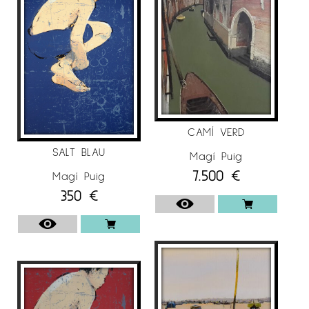
Galerie Ariel Jakob, París
2018
Sala Parés, Barcelona
2017
Galerie de l’Ancien Courrier, Montpelier
CAMÍ VERD
Galerie Catherine et Frédéric Portal, Saint Jean
SALT BLAU
Magí Puig
de Luz
7.500
€
Magí Puig
2016
350
€
Messum’s Gallery, Londres
Galerie Ariel Sibony, París
Sala Clucart, Tárrega
Sala Parés, Barcelona
2015