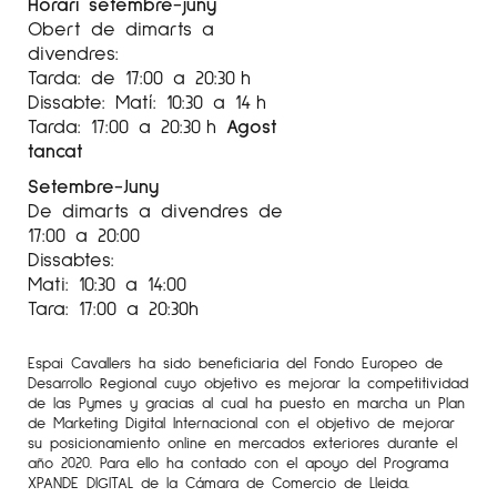
Horari setembre-juny
Obert de dimarts a
1993
1r.Premio de honor “Concurso de pintura
divendres:
del Pallars”, Tírvia
Tarda: de 17:00 a 20:30 h
1992
Dissabte: Matí: 10:30 a 14 h
Tarda: 17:00 a 20:30 h
Agost
1r.Premio “XXXIII Premi la Pintura Jove”, Sala
tancat
Parés, Barcelona
Setembre-Juny
2n.Premio Fundación Ademar Champagnat,
De dimarts a divendres de
17:00 a 20:00
Banco Urquijo, Vigo
Dissabtes:
3r.Premio “VIII concursos de pintura Villa de
Mati: 10:30 a 14:00
Guadarrama”
Tara: 17:00 a 20:30h
Accésit de pintura en la “XI Muestra de Artes
Espai Cavallers ha sido beneficiaria del Fondo Europeo de
Plásticas para
Desarrollo Regional cuyo objetivo es mejorar la competitividad
de las Pymes y gracias al cual ha puesto en marcha un Plan
Jóvenes”, Generalitat de Cataluña, Barcelona
de Marketing Digital Internacional con el objetivo de mejorar
su posicionamiento online en mercados exteriores durante el
1991
año 2020. Para ello ha contado con el apoyo del Programa
XPANDE DIGITAL de la Cámara de Comercio de Lleida.
Premio por la adquisición de una obra en el