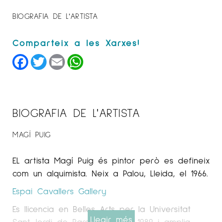
BIOGRAFIA DE L'ARTISTA
Facebook
Twitter
Email
WhatsApp
BIOGRAFIA DE L'ARTISTA
MAGÍ PUIG
EL artista Magí Puig és pintor però es defineix
com un alquimista. Neix a Palou, Lleida, el 1966.
Espai Cavallers
Gallery
Es llicencia en Belles Arts per la Universitat
Llegir més
Sant Jordi de Barcelona l’any 1989 i amplia