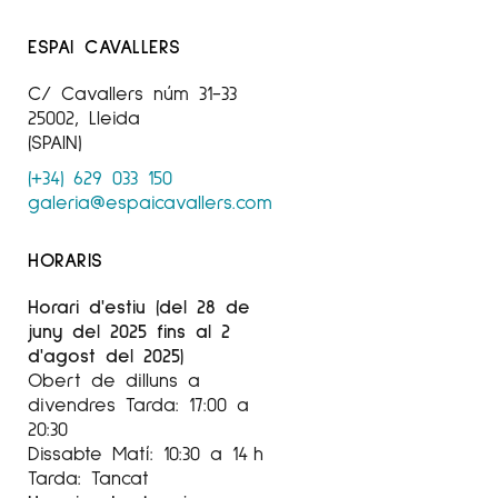
Nacional de
ESPAI CAVALLERS
Artes Plásticas”, Valdepeñas
C/ Cavallers núm 31-33
1995
25002, Lleida
Accésit de pintura en la “XIV Muestra de Artes
(SPAIN)
Plásticas
(+34) 629 033 150
galeria@espaicavallers.com
para Jóvenes”, Generalitat de Cataluña,
Barcelona
HORARIS
Accésit en la “VII Bienal de pintura joven”,
Galeria Anquin’s,
Horari d'estiu (del 28 de
juny del 2025 fins al 2
Reus
d'agost del 2025)
Obert de dilluns a
1994
divendres Tarda: 17:00 a
Premio por la adquisición de una obra en la
20:30
“XV Exposición
Dissabte Matí: 10:30 a 14 h
Tarda: Tancat
Nacional de Artes Plásticas”, Valdepeñas