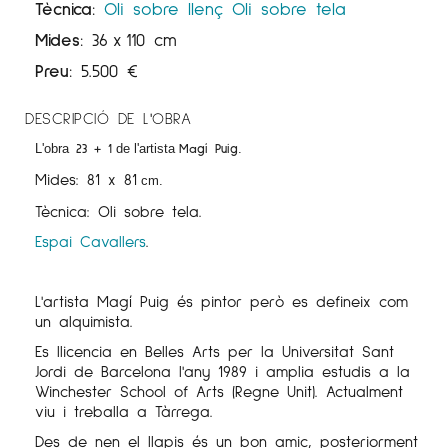
Tècnica:
Oli sobre llenç
Oli sobre tela
Mides:
36
x
110 cm
Preu:
5.500
€
DESCRIPCIÓ DE L'OBRA
23 + 1
Magí Puig
L'obra
de l'artista
.
Mides: 81 x 81
cm
.
Tècnica: Oli sobre tela.
Espai Cavallers
.
L'artista Magí Puig és pintor però es defineix com
un alquimista.
Es llicencia en Belles Arts per la Universitat Sant
Jordi de Barcelona l'any 1989 i amplia estudis a la
Winchester School of Arts (Regne Unit). Actualment
viu i treballa a Tàrrega.
Des de nen el llapis és un bon amic, posteriorment