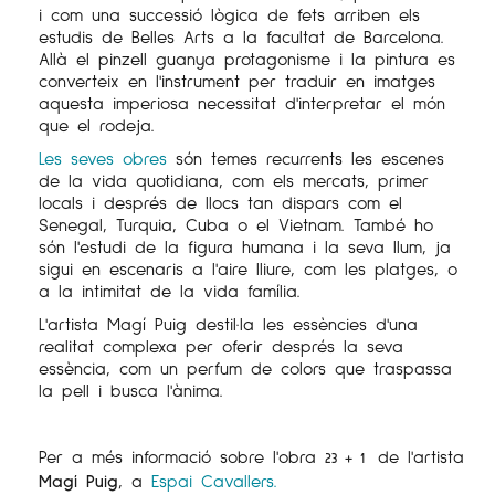
i com una successió lògica de fets arriben els
estudis de Belles Arts a la facultat de Barcelona. ​​
Allà el pinzell guanya protagonisme i la pintura es
converteix en l'instrument per traduir en imatges
aquesta imperiosa necessitat d'interpretar el món
que el rodeja.
Les seves obres
són temes recurrents les escenes
de la vida quotidiana, com els mercats, primer
locals i després de llocs tan dispars com el
Senegal, Turquia, Cuba o el Vietnam. També ho
són l'estudi de la figura humana i la seva llum, ja
sigui en escenaris a l'aire lliure, com les platges, o
a la intimitat de la vida família.
L'artista Magí Puig destil·la les essències d'una
realitat complexa per oferir després la seva
essència, com un perfum de colors que traspassa
la pell i busca l'ànima.
Per a més informació sobre l'obra
de l'artista
23 + 1
Magí Puig
, a
Espai Cavallers.