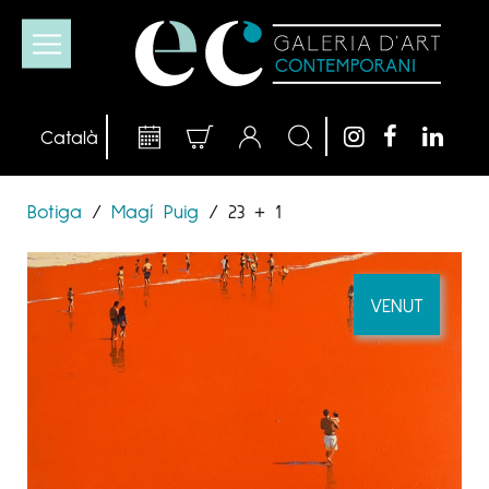
Botiga
/
Magí Puig
/
23 + 1
VENUT