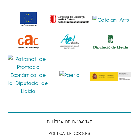
VIII Salón Nacional
de Artes Plásticas, Alcobendas
1990
1r.Premio de Pintura del Círculo de Bellas Artes,
VI edición,
Lleida
1r.Premio en el “I concurs de pintura de Plans
de Sió”, Lleida
Per a més informació sobre l’artista Magí Puig,
a
Espai Cavallers Gallery
POLÍTICA DE PRIVACITAT
POLÍTICA DE COOKIES