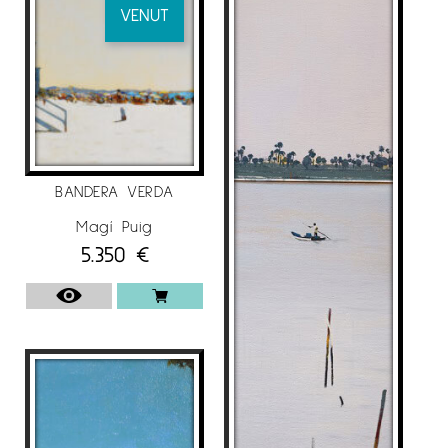
Bel-Air Fine Art, Ginebra
VENUT
Sala Parés, Barcelona
2011
Galerie Ariel Sibony, París
2010
Galerie Ariel Sibony, París
BANDERA VERDA
Sala Parés, Barcelona
Magí Puig
5.350
€
2009
Galerie Ariel Sibony, París
Mark Hachem Gallery, Nueva York
2008
Sala Parés, Barcelona
Galerie Ariel Sibony, París