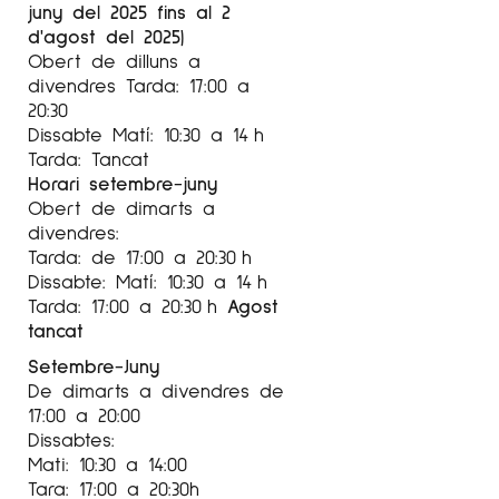
juny del 2025 fins al 2
2011 El + de Mercè Humedas. Cercle de Belles
d'agost del 2025)
Arts. Lleida.
Obert de dilluns a
divendres Tarda: 17:00 a
2010 Obra recent. Hospital Universitari Arnau de
20:30
Vilanova. Lleida.
Dissabte Matí: 10:30 a 14 h
Tarda: Tancat
2009 Entre dos llums. Galeria Espai Cavallers.
Horari setembre-juny
Lleida.
Obert de dimarts a
divendres:
2004 Sala Manel Garcia Sarramona. Cercle
Tarda: de 17:00 a 20:30 h
Belles Arts. Lleida.
Dissabte: Matí: 10:30 a 14 h
2002 Galeria d’Art “Paz Feliz”. Madrid.
Tarda: 17:00 a 20:30 h
Agost
tancat
2000 Espais del meu entorn. Sala Gòtica de
Setembre-Juny
l’Institut d’Estudis Ilerdencs. Lleida
De dimarts a divendres de
1999 Sala d’Exposicions del Col·legi
17:00 a 20:00
Dissabtes:
Internacional SEK de Catalunya. La Garriga.
Mati: 10:30 a 14:00
Barcelona
Tara: 17:00 a 20:30h