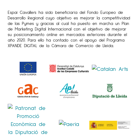
1998 Sala Municipal del Mercat del Pla.
Ajuntament de Lleida.
Espai Cavallers ha sido beneficiaria del Fondo Europeo de
Desarrollo Regional cuyo objetivo es mejorar la competitividad
Sala Municipal d’Exposicions de Cambrils.
de las Pymes y gracias al cual ha puesto en marcha un Plan
Tarragona.
de Marketing Digital Internacional con el objetivo de mejorar
su posicionamiento online en mercados exteriores durante el
1997 Acrílics. Sala Benseny. Lleida.
año 2020. Para ello ha contado con el apoyo del Programa
XPANDE DIGITAL de la Cámara de Comercio de Lleida.
1995 Acrílics. Galeria Armengol Menen. Lleida.
GABRIEL PÉREZ BOLAÑO
, VILANOVA I LA
GELTRÚ, 1973.
Gabriel Pérez Bolaño és un pintor que per
bastir un univers propi beu de diferents fonts:
Gauguin, Mir, l’Expressionisme alemany, les
Avantguardes, el Còmic…
Aquest artista, sense complexos, a través de