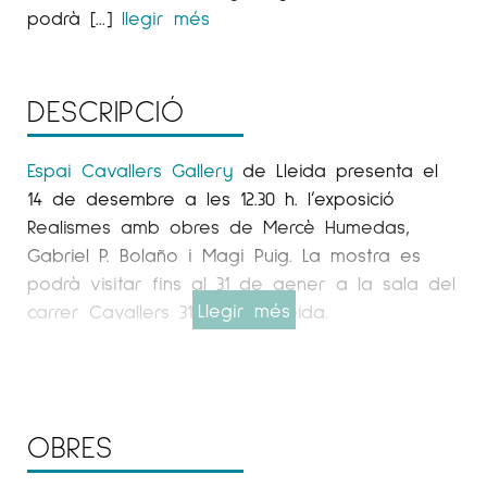
podrà […]
llegir més
DESCRIPCIÓ
Espai Cavallers Gallery
de Lleida presenta el
14 de desembre a les 12.30 h. l’exposició
Realismes amb obres de Mercè Humedas,
Gabriel P. Bolaño i Magi Puig. La mostra es
podrà visitar fins al 31 de gener a la sala del
Llegir més
carrer Cavallers 31 i 33 de Lleida.
MERCÈ HUMEDAS, LLEIDA, 1960
OBRES
Graduada en Artes y Oficios en la
especialidad de pintura a la Escuela de Bellas