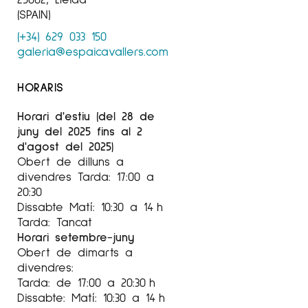
l'escultor Jaume de Córdoba i la pintora
(SPAIN)
Mònica Castanys a realitzar aquesta exposició.
(+34) 629 033 150
Creant peces sobre el passeig com a
galeria@espaicavallers.com
activitat alliberadora i pensants. Amb pintures
i escultures, que amb un esperit narratiu, ens
HORARIS
acosten a un món de sensacions quotidianes.
Horari d'estiu (del 28 de
L'exposició
Observant el camí de la mà de
juny del 2025 fins al 2
Robert
Walser
, estarà disponible del 6 de
d'agost del 2025)
novembre de 2020 fins al 6 de desembre del
Obert de dilluns a
2020. A
Espai Cavallers Gallery
, Lleida.
divendres Tarda: 17:00 a
20:30
Dissabte Matí: 10:30 a 14 h
Tarda: Tancat
Horari setembre-juny
Obert de dimarts a
divendres:
Tarda: de 17:00 a 20:30 h
Dissabte: Matí: 10:30 a 14 h