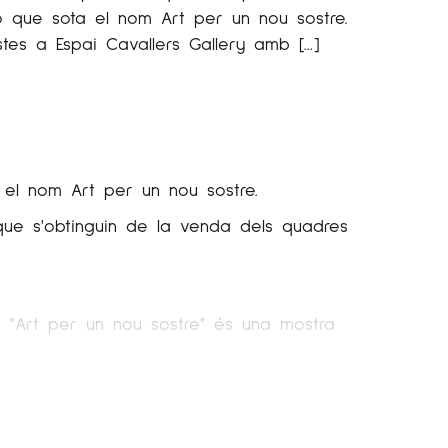
ió que sota el nom Art per un nou sostre.
stes a Espai Cavallers Gallery amb […]
a el nom Art per un nou sostre.
 que s'obtinguin de la venda dels quadres
e "Art per un nou sostre" és una mostra
nna Martínez,
Sandoval
, Guinovart, Llorenç
m i Joan Cantó.
inoves,
Iglesias
Mayo
i Joan Pere Massana.