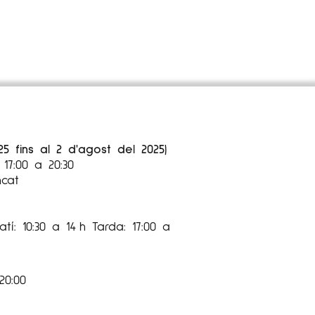
partament de Volum a l'Escola Superior
putació de Lleida.
e expositiu al
Palazzo
delle
Arti
Napoli
. Per
mps, pren un paper important on són
e han passat o pedres desgastades
25 fins al 2 d'agost del 2025)
17:00 a 20:30
ncat
tí: 10:30 a 14 h Tarda: 17:00 a
20:00