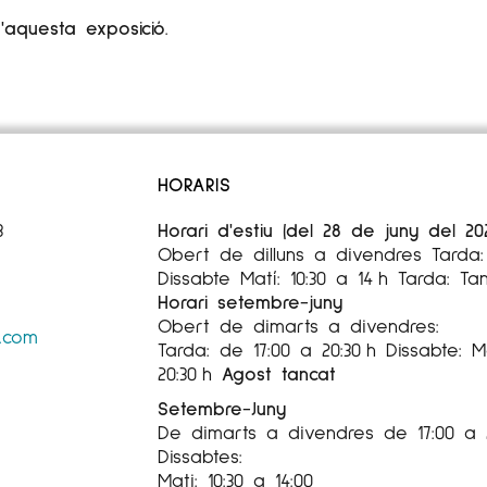
'aquesta exposició.
d'escultura. Professor de volum i Coordinador del De
onseller d'Art a l'Institut d'Estudis Ilerdencs de la Di
marca el principi d'una sèrie que inicia el seu peripl
 en altres ciutats d'Europa.
"
La quarta dimensió, el te
HORARIS
'aigua i per tant de temps: petjades de persones qu
3
Horari d'estiu (del 28 de juny del 20
Obert de dilluns a divendres Tarda: 
ctiva Art per un nou sostre.
Dissabte Matí: 10:30 a 14 h Tarda: Ta
Horari setembre-juny
ectiva Art per un nou sostre a
Espai Cavallers Gallery
Obert de dimarts a divendres:
s.com
Tarda: de 17:00 a 20:30 h Dissabte: Ma
20:30 h
Agost tancat
Setembre-Juny
De dimarts a divendres de 17:00 a 
Dissabtes:
Mati: 10:30 a 14:00