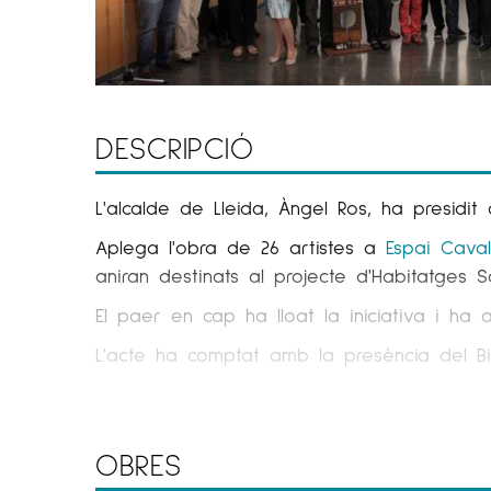
DESCRIPCIÓ
L'alcalde de Lleida, Àngel Ros, ha presidi
Aplega l'obra de 26 artistes a
Espai Caval
aniran destinats al projecte d'Habitatges So
El paer en cap ha lloat la iniciativa i ha a
L'acte ha comptat amb la presència del Bi
de la creativitat al servei de la societat i
L'exposició compta amb la col·laboració J
Melgosa, Jordi Pou, Sònia Alins, Mercè
Hum
OBRES
En el marc de la mostra es presentarà una