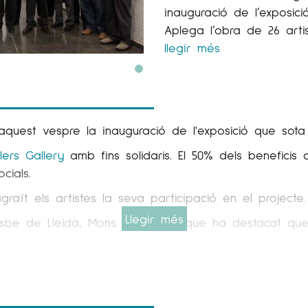
inauguració de l’exposic
Aplega l’obra de 26 arti
llegir més
t aquest vespre la inauguració de l'exposició que sot
lers Gallery
amb fins solidaris. El 50% dels beneficis
cials.
graït els artistes la seva participació en el projecte.
Llegir més
sbe de Lleida, Mons. Joan Piris, que ha destacat qu
 ha destacat la "col·laboració generosa dels artistes".
oan Pere Massana, Perico Pastor, Joaquim
Ureña
, Susa
edas
,
Borlansa
, Ermengol, Antoni
Perez
Vidal, Toni Pri
 carpeta solidària dels artistes Jordi
Jové
, Albert M