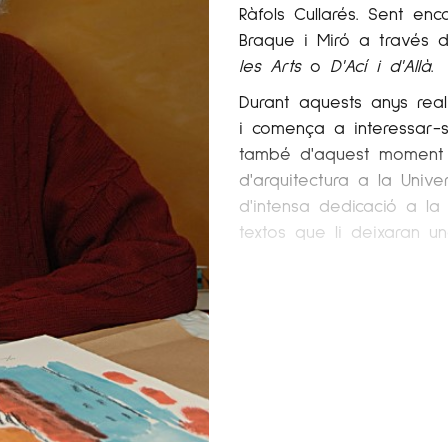
Ràfols Cullarés. Sent enc
Braque i Miró a través 
les Arts
o
D'Ací i d'Allà
.
Durant aquests anys realit
i comença a interessar-s
també d'aquest moment la
d'arquitectura a la Unive
d'intensa dedicació a la 
textos que li deixaran u
la generació del 27, la 
assajos teòrics sobre el
l'acadèmia de dibuix Tàr
la seva esposa, la pinto
costat d'altres artistes 
Entra a formar part aix
per Charles Collet i Xav