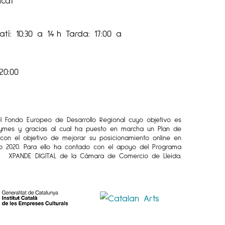
ncat
(1962) inicia la seva activitat docent,
ola Elisava d'art i disseny, de la qual serà
tí: 10:30 a 14 h Tarda: 17:00 a
egüent.
 de l'Escola Eina (1967), institució que va
de modernització de la pedagogia
20:00
 l'ambient cultural barceloní, i en la qual
ector durant disset anys.
anta participa en la versió catalana
el Fondo Europeo de Desarrollo Regional cuyo objetivo es
rés d'haver incorporat el
collage
al seu
Pymes y gracias al cual ha puesto en marcha un Plan de
l con el objetivo de mejorar su posicionamiento online en
de la dècada dels setanta en les seves
o 2020. Para ello ha contado con el apoyo del Programa
 àrees de color i els traços lleugers, en
XPANDE DIGITAL de la Cámara de Comercio de Lleida.
ó arquitectònica i sentit poètic. El 1980
 Patronat de la Fundació Joan Miró de
el Premi Nacional d' Arts Plàstiques. La
li concedeix la Creu de Sant Jordi (1983),
rn francès amb la condecoració de