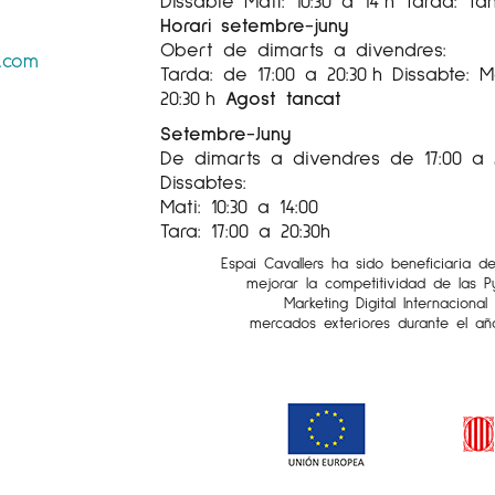
Dissabte Matí: 10:30 a 14 h Tarda: Ta
Horari setembre-juny
En aquest mateix període 
Obert de dimarts a divendres:
impartint classes a l'Esc
s.com
Tarda: de 17:00 a 20:30 h Dissabte: Ma
nomenat director l'any s
20:30 h
Agost tancat
És així mateix cofundador
Setembre-Juny
dur a terme un procés 
De dimarts a divendres de 17:00 a 
Dissabtes:
artística en el context de
Mati: 10:30 a 14:00
Ràfols exercirà com a dir
Tara: 17:00 a 20:30h
A mitjans dels anys seix
Espai Cavallers ha sido beneficiaria d
d'Estampa Popular. Desp
mejorar la competitividad de las 
Marketing Digital Internaciona
treball (1963), a partir 
mercados exteriores durante el añ
obres es contraposen les
una síntesi d'estructuraci
entra a formar part del
Barcelona, rebent també 
Generalitat de Catalunya 
sent distingit pel Gove