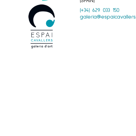
(SPAIN)
(+34) 629 033 150
galeria@espaicavaller