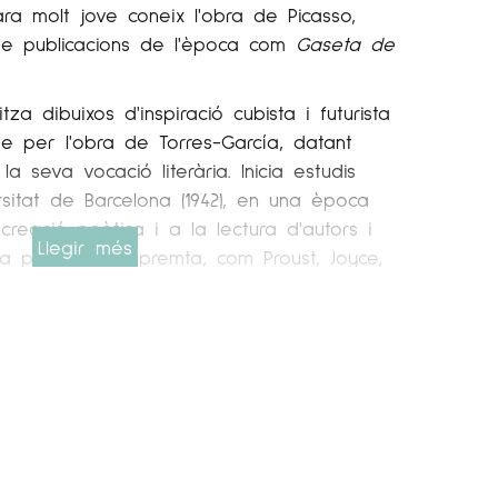
ara molt jove coneix l'obra de Picasso,
de publicacions de l'època com
Gaseta de
za dibuixos d'inspiració cubista i futurista
e per l'obra de Torres-García, datant
 seva vocació literària. Inicia estudis
rsitat de Barcelona (1942), en una època
creació poètica i a la lectura d'autors i
Llegir més
na profunda empremta, com Proust, Joyce,
poesia catalana contemporània i diversos
s moviments d'avantguarda. Es matricula a
rega (1945), on coneix la que havia de ser
ra Maria Girona, amb la qual funda al
el grup
Els Vuit
, de breu durada.
í mateix del
Cercle Maillol
, creat el 1946
ier Valls, plataforma des de la qual es