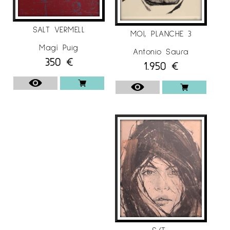
SALT VERMELL
MOI, PLANCHE 3
Magí Puig
Antonio Saura
350
€
1.950
€
S/T