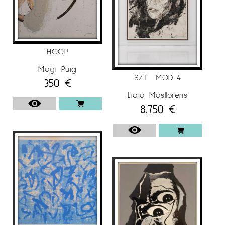
HOOP
Magí Puig
S/T MOD-4
350
€
Lídia Masllorens
8.750
€