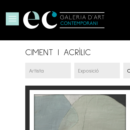
CIMENT I ACRÌLIC
ABRAÇADA
Núria Guinovart
2.880
€