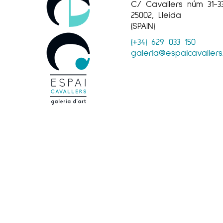
C/ Cavallers núm 31-3
25002, Lleida
(SPAIN)
(+34) 629 033 150
galeria@espaicavaller