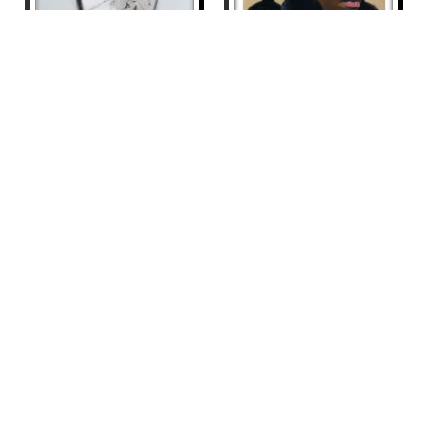
CABEZA DE CUBO
OMOGE (STYLISH LADY)
9
José Carlos Balanza
Tomiwa Arobieke
495
€