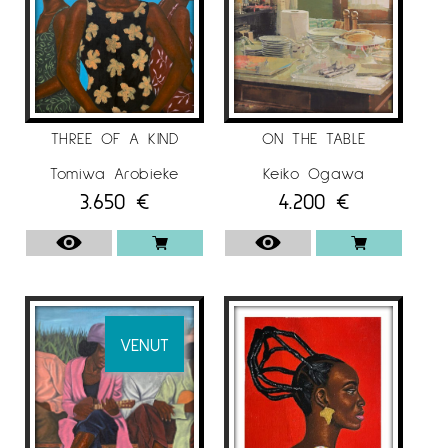
THREE OF A KIND
ON THE TABLE
Tomiwa Arobieke
Keiko Ogawa
3.650
€
4.200
€
VENUT