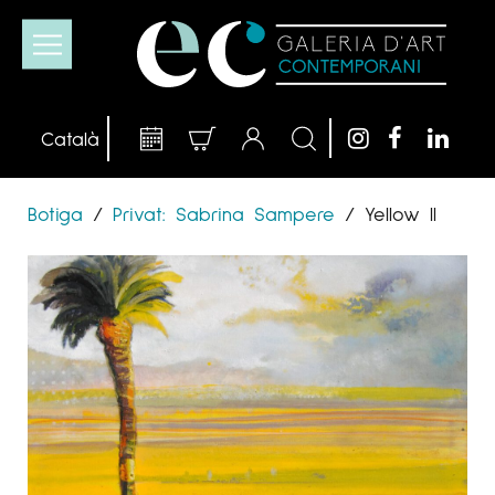
Botiga
/
Privat: Sabrina Sampere
/
Yellow II