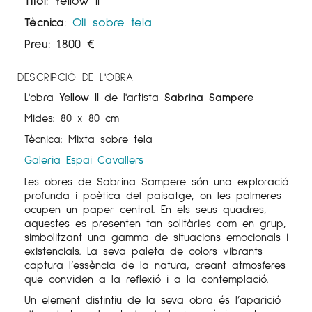
Títol:
Yellow II
Tècnica:
Oli sobre tela
Preu:
1.800
€
DESCRIPCIÓ DE L'OBRA
L'obra
Yellow II
de l'artista
Sabrina Sampere
Mides: 80 x 80 cm
Tècnica: Mixta sobre tela
Galeria Espai Cavallers
Les obres de Sabrina Sampere són una exploració
profunda i poètica del paisatge, on les palmeres
ocupen un paper central. En els seus quadres,
aquestes es presenten tan solitàries com en grup,
simbolitzant una gamma de situacions emocionals i
existencials. La seva paleta de colors vibrants
captura l’essència de la natura, creant atmosferes
que conviden a la reflexió i a la contemplació.
Un element distintiu de la seva obra és l’aparició