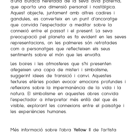
d’una butaca heretada de la seva àvia paterna,
que aporta una dimensió personal i nostàlgica.
Aquest objecte, juntament amb altres cadires i
gandules, es converteix en un punt d’ancoratge
que convida l’espectador a meditar sobre la
connexió entre el passat i el present. La seva
preocupació pel planeta es fa evident en les seves
representacions, on les palmeres són retratades
com a personatges que reflecteixen els seus
sentiments sobre el món que les envolta.
Les boires i les atmosferes que s’hi presenten
afegeixen una capa de misteri i simbolisme,
suggerint idees de transició i canvi. Aquestes
textures etèries poden evocar emocions profundes i
reflexions sobre la impermanència de la vida i la
natura. El simbolisme en aquestes obres convida
l’espectador a interpretar més enllà del que és
visible, explorant les connexions entre el paisatge i
les experiències humanes.
Més informació sobre l'obra
Yellow II
de l'artista