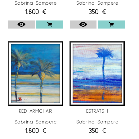
Sabrina Sampere
Sabrina Sampere
Sevilla, Premi Calahorra o Premi Ricard Camí
1.800
€
350
€
de Terrassa, entre d’altres.
La seva obra està present a Fundació Caixa
Terrassa, Fundació Banc de Sabadell, Museu
d’Art de Sabadell, Col·lecció Galí de Palamós,
Seu del Col·legi d’Arquitectes i Aparelladors de
Girona, Ajuntament de Cambrils, Ajuntament de
Montcada i Reixac, Fundació Iluro i col·leccions
particulars d’Amèrica Llatina, Espanya, Estats
Units, França, Japó, Regne Unit, Holanda i
Suïssa.
Ha realitzat exposicions individuals i col·lectives
a Barcelona, Blanes, Calahorra, Castelló, Gavà,
RED ARMCHAIR
ESTRATS II
l’Estartit, Mataró, Montcada i Reixac, Sant
Sabrina Sampere
Sabrina Sampere
Cugat del Vallès, Sabadell, Sevilla, Terrassa,
1.800
€
350
€
Oviedo, Peratallada, València i Londres, entre