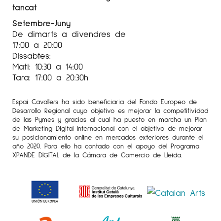
tancat
explorant les connexions entre el paisatge i les
Setembre-Juny
experiències humanes.
De dimarts a divendres de
El procés creatiu de Sabrina comença amb
17:00 a 20:00
esbossos previs de la realitat, que després
Dissabtes:
Mati: 10:30 a 14:00
retreballa en els seus quadres, on combina
Tara: 17:00 a 20:30h
espais reals amb altres més emocionals. Així,
transforma les seves experiències en una
Espai Cavallers ha sido beneficiaria del Fondo Europeo de
comunicació poètica i simbòlica que,
Desarrollo Regional cuyo objetivo es mejorar la competitividad
plàsticament, no deixa indiferent. Cada obra
de las Pymes y gracias al cual ha puesto en marcha un Plan
de Marketing Digital Internacional con el objetivo de mejorar
és una invitació a submergir-se en un món on
su posicionamiento online en mercados exteriores durante el
la natura i les emocions es fonen en una
año 2020. Para ello ha contado con el apoyo del Programa
XPANDE DIGITAL de la Cámara de Comercio de Lleida.
expressió artística única, rica i evocadora.
Més informació sobre l’artista
Sabrina Sampere
a l’Instagram
@galeriaespaicavallers