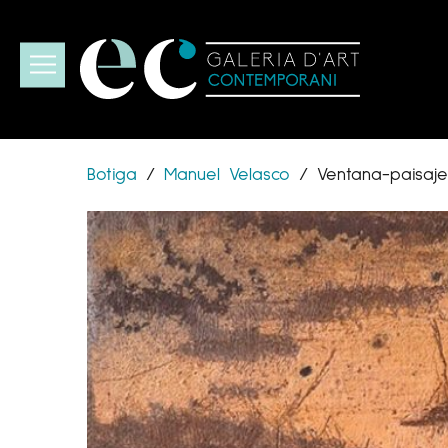
Botiga
/
Manuel Velasco
/
Ventana-paisaj