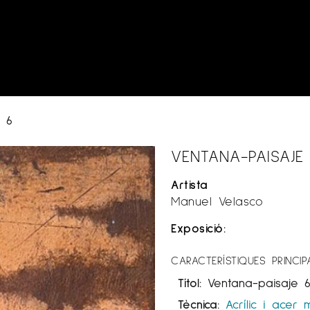
e 6
VENTANA-PAISAJE
Artista
Manuel Velasco
Exposició:
CARACTERÍSTIQUES PRINCIP
Títol:
Ventana-paisaje 
Tècnica:
Acrílic i acer 