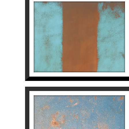
CAMPO DE COLOR
TURQUESA
Manuel Velasco
3.880
€