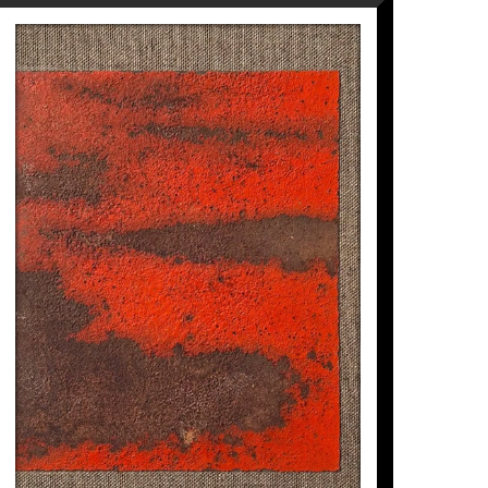
VENTANA-PAISAJE 2
Manuel Velasco
665
€