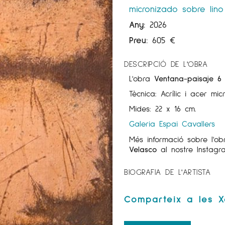
micronizado sobre lino
Any:
2026
Preu:
605
€
DESCRIPCIÓ DE L'OBRA
L'obra
Ventana-paisaje 
Tècnica: Acrílic i acer micr
Mides: 22 x 16 cm.
Galeria Espai Cavallers
Més informació sobre l'o
Velasco
al nostre Instag
BIOGRAFIA DE L'ARTISTA