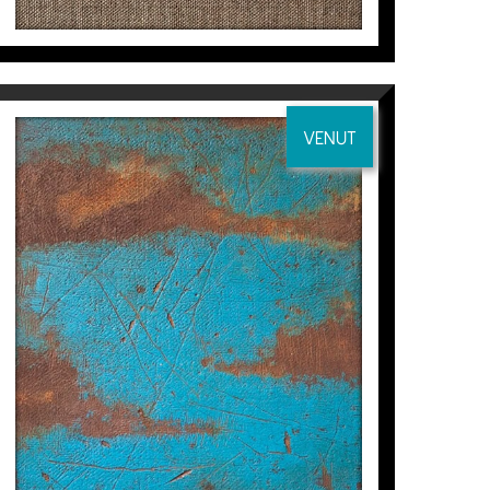
VENUT
VENTANA-PAISAJE 4
Manuel Velasco
605
€