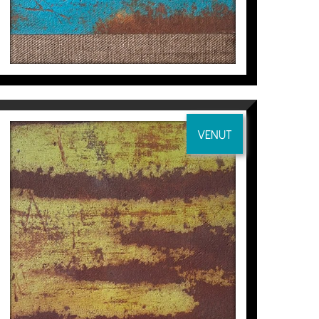
VENUT
VENTANA-PAISAJE 5
Manuel Velasco
605
€