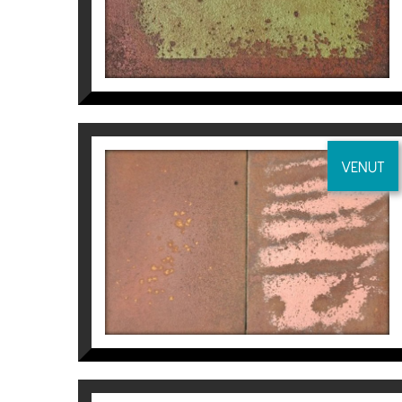
VENUT
DÍPTICO 1
Manuel Velasco
990
€