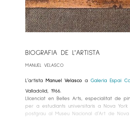
BIOGRAFIA DE L'ARTISTA
MANUEL VELASCO
L’artista
Manuel Velasco
a
Galeria Espai Ca
Valladolid, 1966.
Llicenciat en Belles Arts, especialitat de p
per a estudiants universitaris a Nova York 
postgrau al Museu Nacional d’Art de Nova De
Des de 1993 ha realitzat nombroses exposici