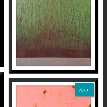
ESPESURA II
Manuel Velasco
2.541
€
VENUT