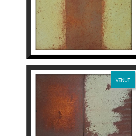
Manuel Velasco
975
€
VENUT
DÍPTICO 2
Manuel Velasco
990
€