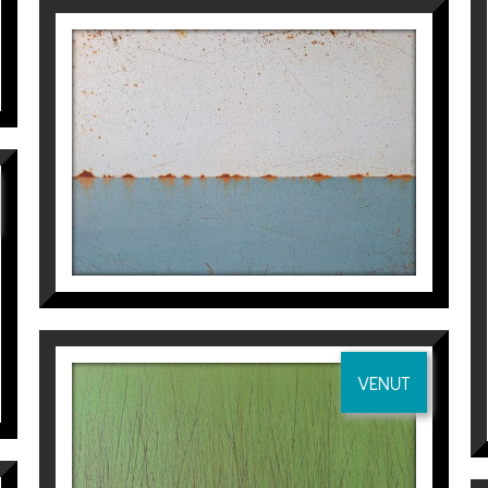
ISLANDS
Manuel Velasco
3.500
€
VENUT