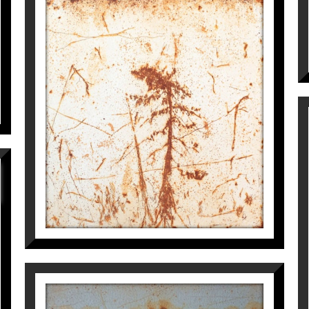
SEÑALES DEL FUTURO
Manuel Velasco
1.936
€