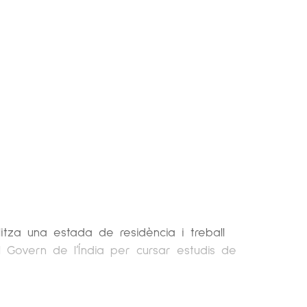
alitza una estada de residència i treball
el Govern de l’Índia per cursar estudis de
spanya i de l’estranger. Ha participat a la