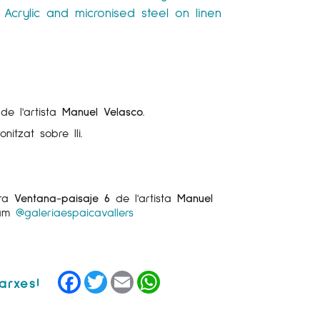
Acrylic and micronised steel on linen
6
de l'artista
Manuel Velasco
.
onitzat sobre lli.
bra
Ventana-paisaje 6
de l'artista
Manuel
ram
@galeriaespaicavallers
Facebook
Twitter
Email
WhatsApp