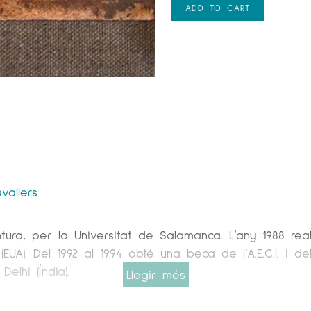
ADD TO CART
vallers
intura, per la Universitat de Salamanca. L’any 1988 re
(EUA). Del 1992 al 1994 obté una beca de l’A.E.C.I. i d
lhi (Índia).
Llegir més
ons individuals i col·lectives en diferents ciutats d’E