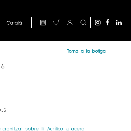
Torna a la botiga
 6
ALS
6
micronitzat sobre lli
Acrílico y acero