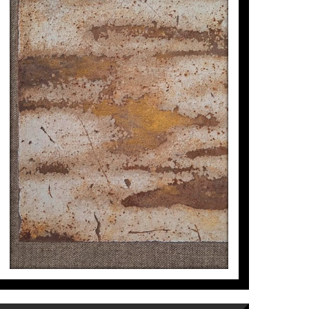
VENTANA-PAISAJE 1
Manuel Velasco
665
€