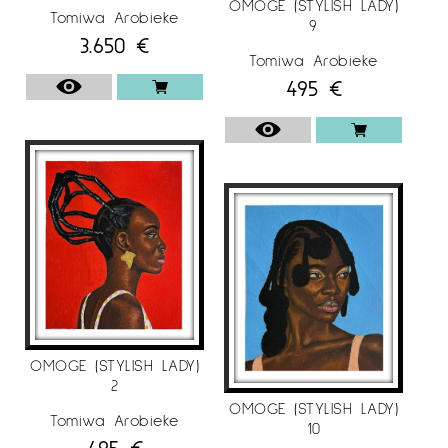
OMOGE (STYLISH LADY)
Tomiwa Arobieke
9
3.650
€
Tomiwa Arobieke
495
€
OMOGE (STYLISH LADY)
2
OMOGE (STYLISH LADY)
Tomiwa Arobieke
10
495
€