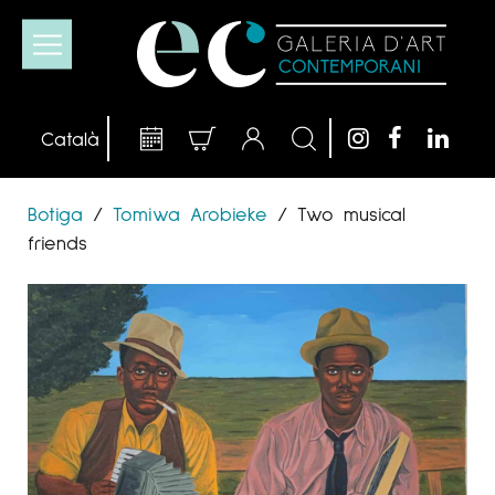
Botiga
/
Tomiwa Arobieke
/
Two musical
friends