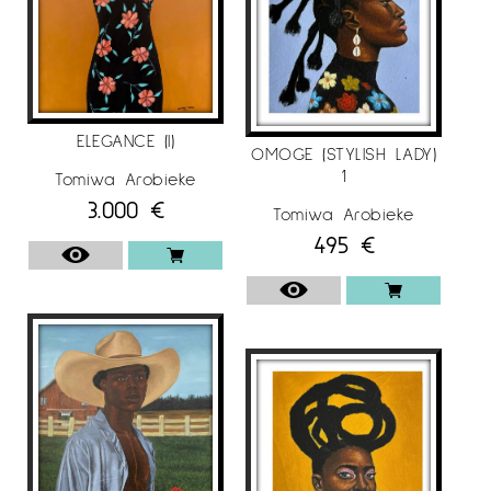
ELEGANCE (I)
OMOGE (STYLISH LADY)
1
Tomiwa Arobieke
3.000
€
Tomiwa Arobieke
495
€