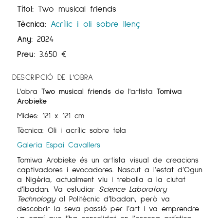
Títol:
Two musical friends
Tècnica:
Acrílic i oli sobre llenç
Any:
2024
Preu:
3.650
€
DESCRIPCIÓ DE L'OBRA
L'obra
Two musical friends
de l'artista
Tomiwa
Arobieke
Mides: 121 x 121 cm
Tècnica: Oli i acrílic sobre tela
Galeria Espai Cavallers
Tomiwa Arobieke és un artista visual de creacions
captivadores i evocadores. Nascut a l’estat d’Ogun
a Nigèria, actualment viu i treballa a la ciutat
d’Ibadan. Va estudiar
Science Laboratory
Technology
al Politècnic d’Ibadan, però va
descobrir la seva passió per l’art i va emprendre
un camí que l’ha consolidat en l’escena artística.