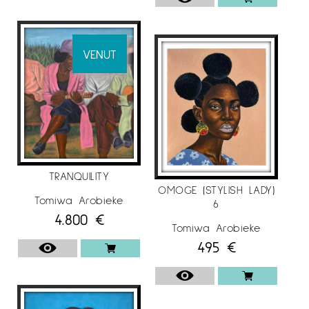
interacció entre el món natural i l’humà. Cada
obra és un reflex del seu diàleg interior i una
invitació a l’espectador participar en les
VENUT
seves pròpies interpretacions i connexions amb
l’obra.
L’obra d’en Tomiwa s’ha exposat en diferents
galeries de prestigi internacional, i forma part
de col·leccions privades als Estats Units, Europa
i Nigèria.
TRANQUILITY
OMOGE (STYLISH LADY)
Tomiwa Arobieke
6
4.800
€
EXPOSICIONS:
Tomiwa Arobieke
495
€
2024
-XIPPI, HERITAGE & METAMORPHOSIS: Voices in
West African Art. August Wilson African