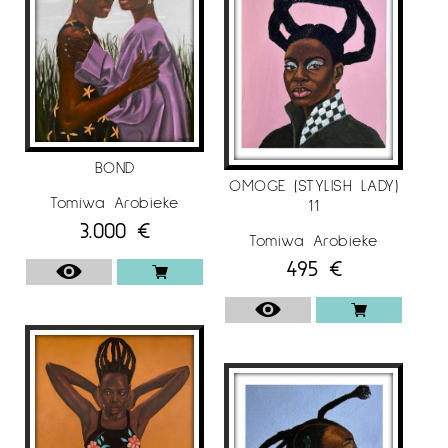
2023
Master of Contemporaneity, StART. Saatchi
Gallery, London.
Més informació sobre l’artista
Tomiwa Arobieke
a l’Instagram
@galeriaespaicavallers
BOND
OMOGE (STYLISH LADY)
Tomiwa Arobieke
11
3.000
€
Tomiwa Arobieke
495
€