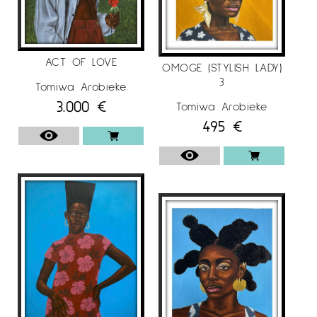
ACT OF LOVE
OMOGE (STYLISH LADY)
3
Tomiwa Arobieke
3.000
€
Tomiwa Arobieke
495
€