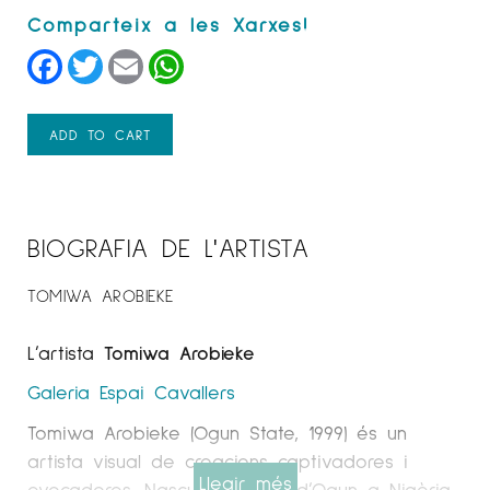
Facebook
Twitter
Email
WhatsApp
ADD TO CART
BIOGRAFIA DE L'ARTISTA
TOMIWA AROBIEKE
L’artista
Tomiwa Arobieke
Galeria Espai Cavallers
Tomiwa Arobieke (Ogun State, 1999) és un
artista visual de creacions captivadores i
Llegir més
evocadores. Nascut a l’estat d’Ogun a Nigèria,