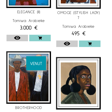
ELEGANCE (II)
OMOGE (STYLISH LADY)
7
Tomiwa Arobieke
Tomiwa Arobieke
3.000
€
495
€
VENUT
BROTHERHOOD