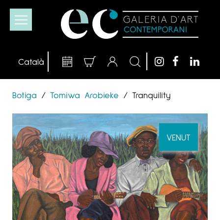
Botiga
/
Tomiwa Arobieke
/
Tranquility
VENUT