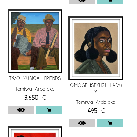
TWO MUSICAL FRIENDS
OMOGE (STYLISH LADY)
Tomiwa Arobieke
9
3.650
€
Tomiwa Arobieke
495
€