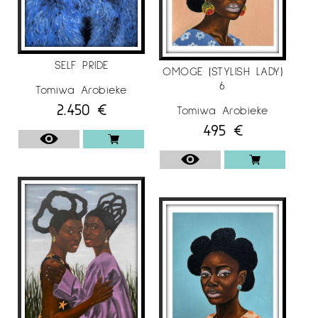
galeries de prestigi internacional, i forma part
de col·leccions privades als Estats Units, Europa
i Nigèria.
SELF PRIDE
OMOGE (STYLISH LADY)
6
Tomiwa Arobieke
2.450
€
EXPOSICIONS:
Tomiwa Arobieke
495
€
2024
-XIPPI, HERITAGE & METAMORPHOSIS: Voices in
West African Art. August Wilson African
American Cultural Center, Pittsburg,
Pennsylvania,U.S.A.
-M Contemporary. Darlinghurst, Sydney,
Australia.
-Contemporary African Art. London Lighthouse
Gallery, London, U.K.