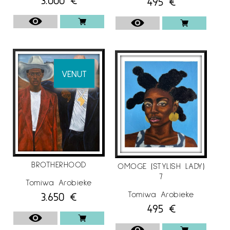
495
€
VENUT
BROTHERHOOD
OMOGE (STYLISH LADY)
7
Tomiwa Arobieke
Tomiwa Arobieke
3.650
€
495
€