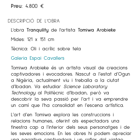
Preu:
4.800
€
DESCRIPCIÓ DE L'OBRA
L'obra
Tranquility
de l'artista
Tomiwa Arobieke
Mides: 121 x 151 cm
Tècnica: Oli i acrílic sobre tela
Galeria Espai Cavallers
Tomiwa Arobieke és un artista visual de creacions
captivadores i evocadores. Nascut a l’estat d’Ogun
a Nigèria, actualment viu i treballa a la ciutat
d’Ibadan. Va estudiar
Science Laboratory
Technology
al Politècnic d’Ibadan, però va
descobrir la seva passió per l’art i va emprendre
un camí que l’ha consolidat en l’escena artística.
L’art d’en Tomiwa explora les construccions i
relacions humanes, oferint als espectadors una
finestra cap a l’interior dels seus personatges i de
les seves emocions. En les obres hi podem apreciar
una narrativa captivadora i un reflex del viatge