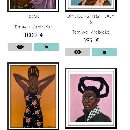
2023
-Golden Ratio; Art is bond Gallery Houston,
OMOGE (STYLISH LADY)
BOND
8
Texas, U.S.A.
Tomiwa Arobieke
Tomiwa Arobieke
-Mount; Soto Gallery, Lagos, Nigeria
3.000
€
495
€
-Familiar Relationship; Tribes Africa Art Gallery,
New York, U.S.A.
ART FAIRS
2023
Master of Contemporaneity, StART. Saatchi
Gallery, London.
Més informació sobre l’artista
Tomiwa Arobieke
a l’Instagram
@galeriaespaicavallers