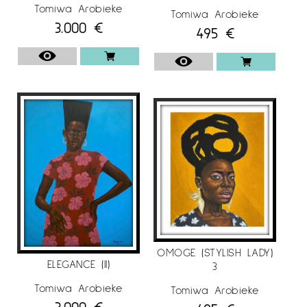
Tomiwa Arobieke
Tomiwa Arobieke
3.000
€
495
€
OMOGE (STYLISH LADY)
ELEGANCE (II)
3
Tomiwa Arobieke
Tomiwa Arobieke
3.000
€