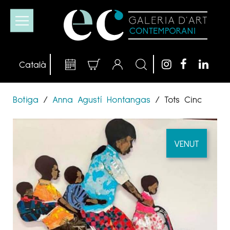
Botiga
/
Anna Agustí Hontangas
/
Tots Cinc
VENUT