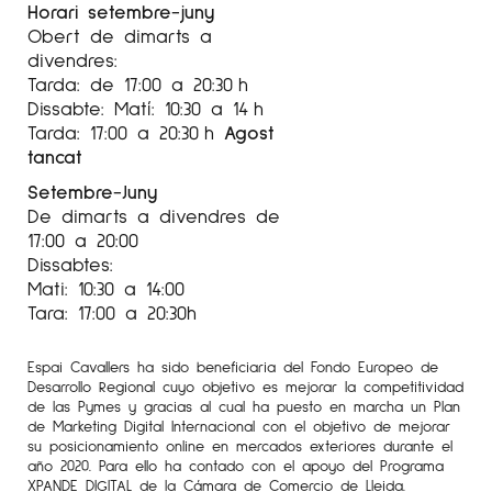
França
Horari setembre-juny
Obert de dimarts a
2021 Exposició Col-lectiva
divendres:
Festival Pepe Sales. La Mercè. Girona 2020
Tarda: de 17:00 a 20:30 h
A&D“A d’art i D de Dona“GaIeria d’Arte Espai
Dissabte: Matí: 10:30 a 14 h
Cavallers. Lleida 2019 Seleccionada
Tarda: 17:00 a 20:30 h
Agost
tancat
LXXVllConcurs de Pintura Premi Centelles 20J 9
Setembre-Juny
Per més informació sobre l’artista
Anna Agustí
De dimarts a divendres de
Hontangas
al nostre Instagram
Galeria Espai
17:00 a 20:00
Cavallers
Dissabtes:
Mati: 10:30 a 14:00
Tara: 17:00 a 20:30h
Espai Cavallers ha sido beneficiaria del Fondo Europeo de
Desarrollo Regional cuyo objetivo es mejorar la competitividad
de las Pymes y gracias al cual ha puesto en marcha un Plan
de Marketing Digital Internacional con el objetivo de mejorar
su posicionamiento online en mercados exteriores durante el
año 2020. Para ello ha contado con el apoyo del Programa
XPANDE DIGITAL de la Cámara de Comercio de Lleida.