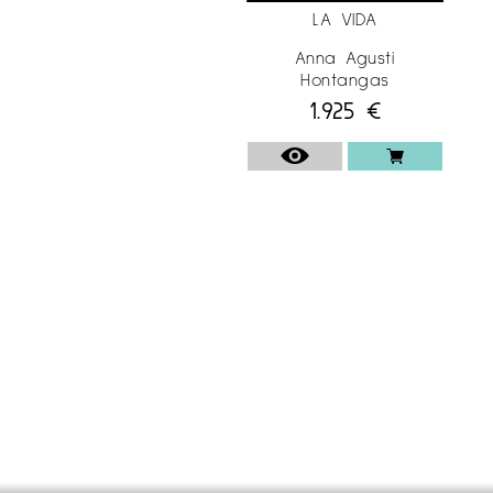
Flors 2009 Galeria Giart. Girona
LA VIDA
Galeria Pinta. Horta de St. Joan. Tarragona
Anna Agustí
Hontangas
2008 Galeria Artgn Tarragona
1.925
€
EXPOSICIONS GRUPALS
2024 20 anys. 120 artistes. Fans
d’art de la Fundació Valvi. Casa de la Cultura.
Girona
Esfullar Roses. Col-lectiva Empordaneses.
Centre Cultural Ca la Anita. Roses. VI Exposició
Danes en Complicitat. Fundació Casino de
Caldes de Montbui.
2023 Finalista de l’1J a edició
del Premi Internacional Fundació Barcelona
Olímpica Art sobre Paper