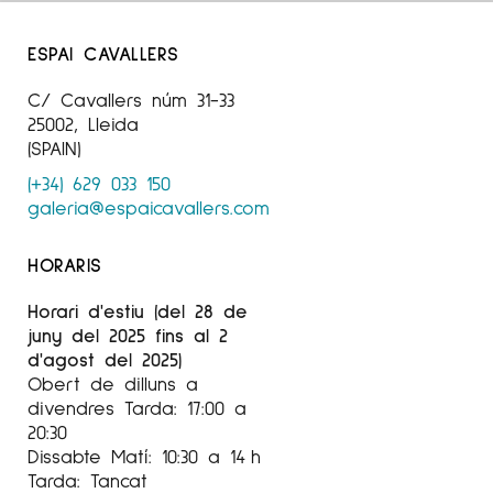
V Exposició Dones en Complicitat. Fundació
Casino de Caldes de Montbui
ESPAI CAVALLERS
2023 Finalista del XI Premi
C/ Cavallers núm 31-33
International dArt sobre paper Fundació
25002, Lleida
Barcelona Olímpìca
(SPAIN)
2022 Exposició Col-lectiva
(+34) 629 033 150
Festival Pepe Sales. La Mercè. Girona
galeria@espaicavallers.com
2022 Seleccionada III
HORARIS
Certamen del Concurso Solidario de Pintura
‘Sanchez ButrÓn.
Horari d'estiu (del 28 de
Alicante.
juny del 2025 fins al 2
d'agost del 2025)
2021 Seleccionada Premio
Obert de dilluns a
AGBAR Ciudad de Barcelona 2021. Reial Cercle
divendres Tarda: 17:00 a
Artistic
20:30
Dissabte Matí: 10:30 a 14 h
2021 Gallerie Racont‘ART. Lyon.
Tarda: Tancat