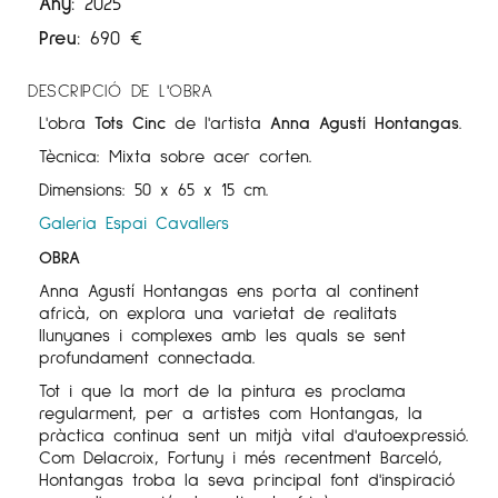
Any:
2025
Preu:
690
€
DESCRIPCIÓ DE L'OBRA
L'obra
Tots Cinc
de l'artista
Anna Agustí Hontangas
.
Tècnica: Mixta sobre acer corten.
Dimensions: 50 x 65 x 15 cm.
Galeria Espai Cavallers
OBRA
Anna Agustí Hontangas ens porta al continent
africà, on explora una varietat de realitats
llunyanes i complexes amb les quals se sent
profundament connectada.
Tot i que la mort de la pintura es proclama
regularment, per a artistes com Hontangas, la
pràctica continua sent un mitjà vital d'autoexpressió.
Com Delacroix, Fortuny i més recentment Barceló,
Hontangas troba la seva principal font d'inspiració