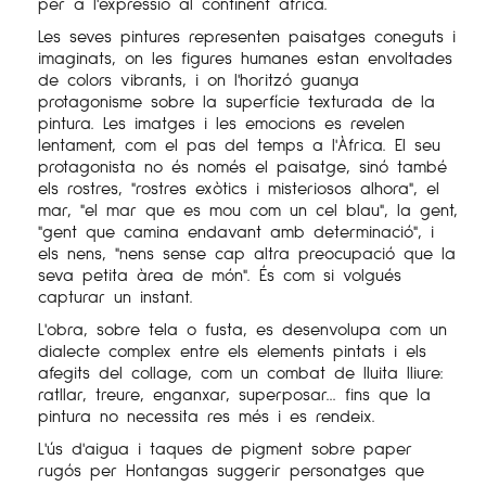
per a l'expressió al continent africà.
Les seves pintures representen paisatges coneguts i
imaginats, on les figures humanes estan envoltades
de colors vibrants, i on l'horitzó guanya
protagonisme sobre la superfície texturada de la
pintura. Les imatges i les emocions es revelen
lentament, com el pas del temps a l'Àfrica. El seu
protagonista no és només el paisatge, sinó també
els rostres, "rostres exòtics i misteriosos alhora", el
mar, "el mar que es mou com un cel blau", la gent,
"gent que camina endavant amb determinació", i
els nens, "nens sense cap altra preocupació que la
seva petita àrea de món". És com si volgués
capturar un instant.
L'obra, sobre tela o fusta, es desenvolupa com un
dialecte complex entre els elements pintats i els
afegits del collage, com un combat de lluita lliure:
ratllar, treure, enganxar, superposar... fins que la
pintura no necessita res més i es rendeix.
L'ús d'aigua i taques de pigment sobre paper
rugós per Hontangas suggerir personatges que