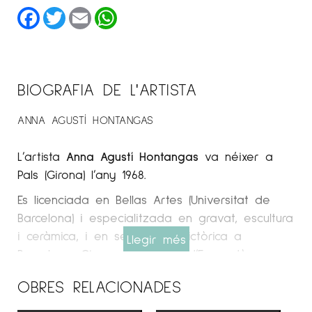
Facebook
Twitter
Email
WhatsApp
BIOGRAFIA DE L'ARTISTA
ANNA AGUSTÍ HONTANGAS
L’artista
Anna Agustí Hontangas
va néixer a
Pals (Girona) l’any 1968.
Es licenciada en Bellas Artes (Universitat de
Barcelona) i especialitzada en gravat, escultura
i ceràmica, i en sensologia pictòrica a
Llegir més
Barcelona, ​​​​Girona i La Bisbal d’Empordà.
Galeria Espai Cavallers
OBRES RELACIONADES
OBRA