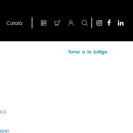
Torna a la botiga
ALS
aper