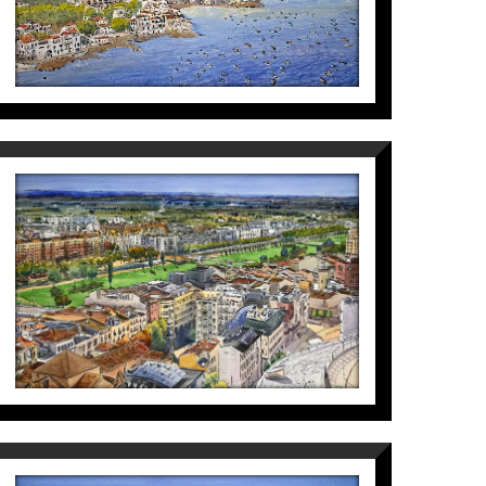
4.750
€
PANORAMICA UNIVERSITAT
Maite Farreres
3.800
€