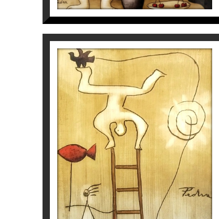
S/T
Víctor Pedra
350
€