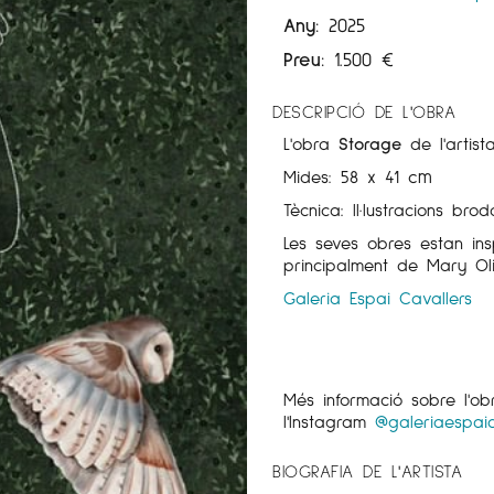
Any:
2025
Preu:
1.500
€
DESCRIPCIÓ DE L'OBRA
L'obra
Storage
de l'artis
Mides:
58 x 41 cm
Tècnica:
Il·lustracions br
Les seves obres estan ins
principalment de Mary Ol
Galeria Espai Cavallers
Més informació sobre l'o
l'Instagram
@galeriaespaic
BIOGRAFIA DE L'ARTISTA