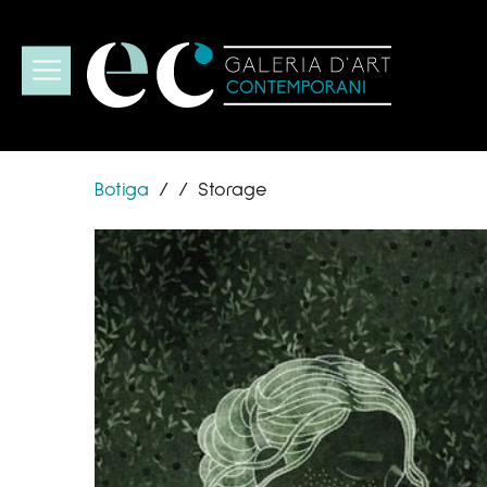
Botiga
/
/
Storage