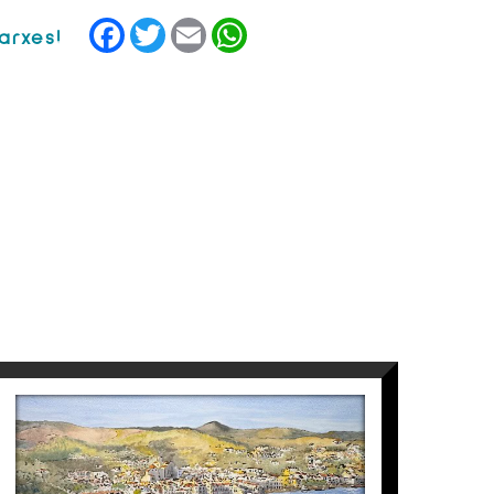
Facebook
Twitter
Email
WhatsApp
VISTA CADAQUÉS
Maite Farreres