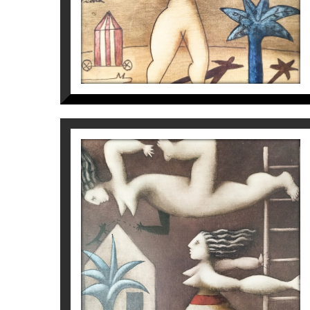
350
€
S/T
Víctor Pedra
2.700
€