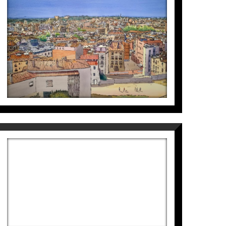
PANORAMICA GARDENY
Maite Farreres
3.800
€
SITGES
Maite Farreres
3.250
€