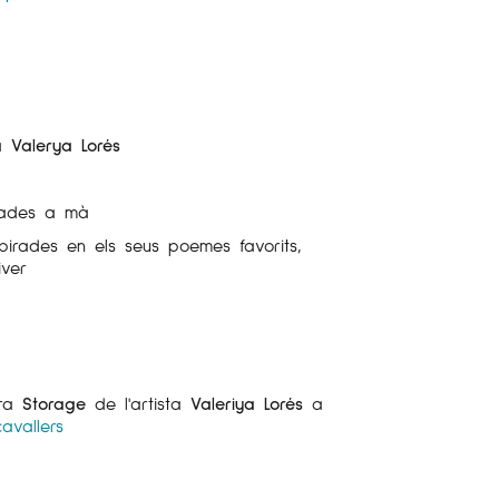
ta
Valerya Lorés
odades a mà
pirades en els seus poemes favorits,
iver
bra
Storage
de l'artista
Valeriya Lorés
a
avallers