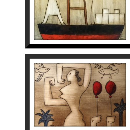
S/T
Víctor Pedra
350
€