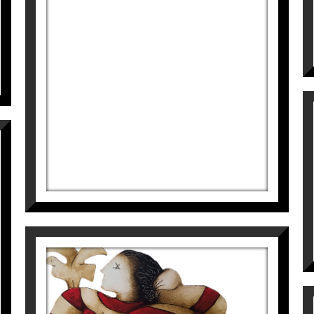
S/T
Víctor Pedra
5.500
€
S/T
Víctor Pedra