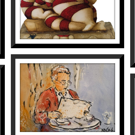
1.400
€
HOME LLEGINT
Maite Farreres
390
€