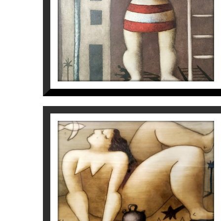
S/T
Víctor Pedra
500
€