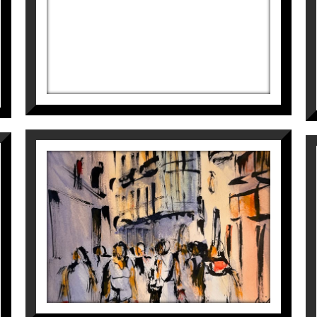
Maite Farreres
440
€
CARRER MAJOR, CASA MAGÍ
LLORENS III
Maite Farreres
390
€