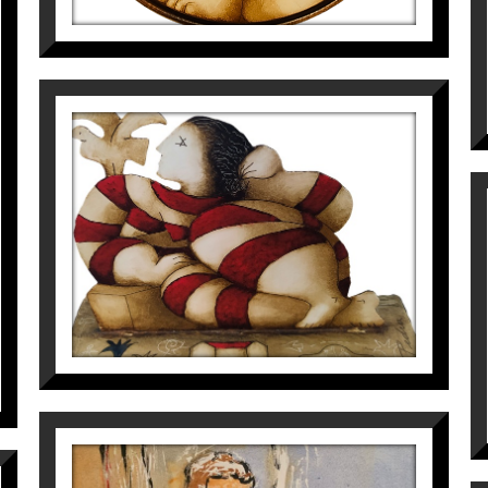
S/T
Víctor Pedra
1.400
€