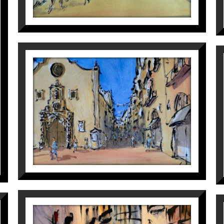
PLAÇA SANT FRANCESC
Maite Farreres
440
€
CARRER MAJOR, CASA MAGÍ