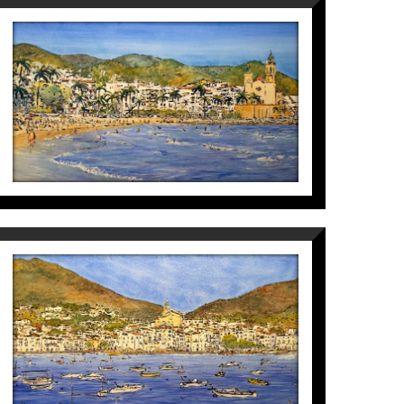
SITGES
Maite Farreres
3.250
€
MARINA CADAQUÉS
Maite Farreres
2.850
€