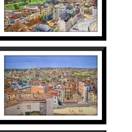
3.800
€
PANORAMICA GARDENY
Maite Farreres
3.800
€