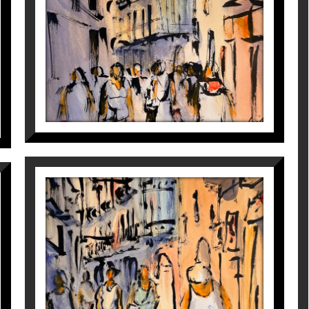
LLORENS III
Maite Farreres
390
€
CARRER MAJOR, CASA MAGÍ
LLORENS II
Maite Farreres
390
€