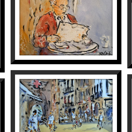
HOME LLEGINT
Maite Farreres
390
€
PORXOS FARMÀCIA
Maite Farreres
440
€