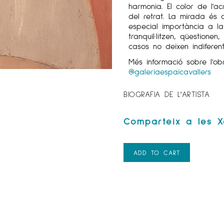
harmonia. El color de l'a
del retrat. La mirada és c
especial importància a l
tranquil·litzen, qüestione
casos no deixen indiferent
Més informació sobre l'o
@galeriaespaicavallers
BIOGRAFIA DE L'ARTISTA
ADD TO CART