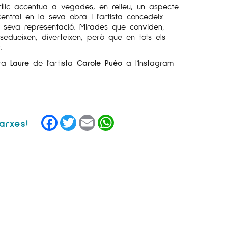
crílic accentua a vegades, en relleu, un aspecte
entral en la seva obra i l'artista concedeix
a seva representació. Mirades que conviden,
n, sedueixen, diverteixen, però que en tots els
.
bra
Laure
de l'artista
Carole Puéo
a l'Instagram
Facebook
Twitter
Email
WhatsApp