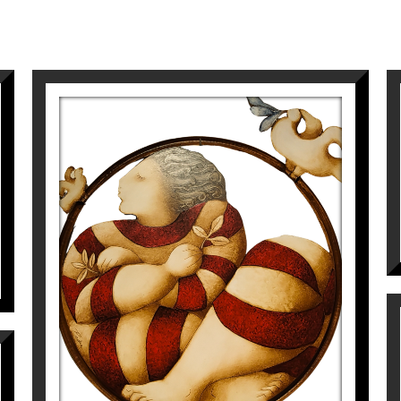
S/T
Víctor Pedra
5.500
€