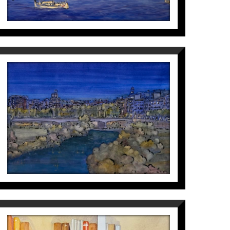
LA NIT
Maite Farreres
1.800
€