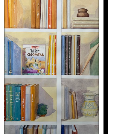
LLIBRERÍA ASTERIX
Maite Farreres
1.790
€