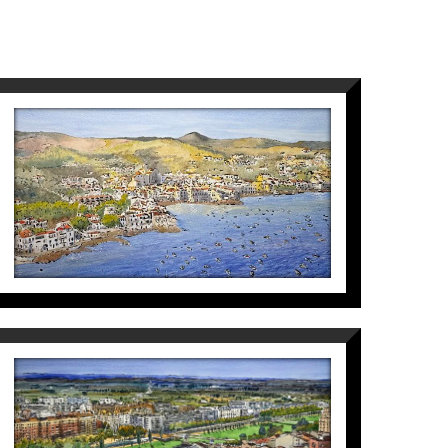
VISTA CADAQUÉS
Maite Farreres
4.750
€
PANORAMICA UNIVERSITAT
Maite Farreres