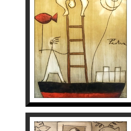
S/T
Víctor Pedra
350
€