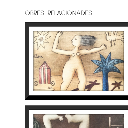
OBRES RELACIONADES
S/T
Víctor Pedra
350
€