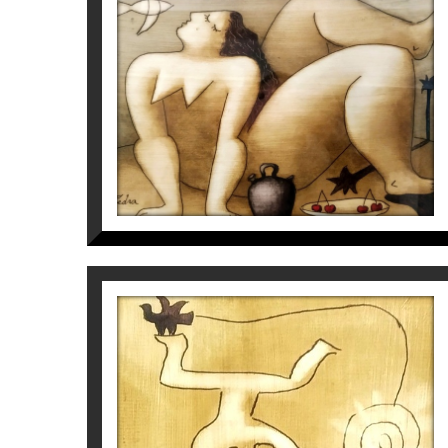
S/T
Víctor Pedra
500
€