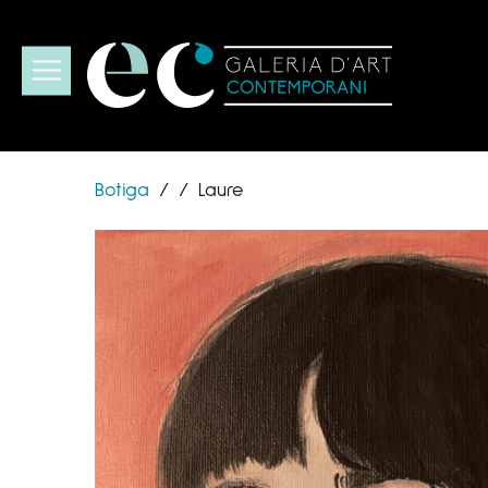
Botiga
/
/
Laure