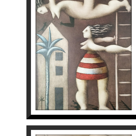
S/T
Víctor Pedra
2.700
€