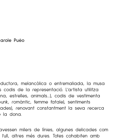
arole Puéo
uctora, melancòlica o entremaliada, la musa
s codis de la representació. L'artista utilitza
una, estrelles, animals...), codis de vestimenta
punk, romàntic, femme fatale), sentiments
ssades), renovant constantment la seva recerca
e la dona.
ravessen milers de línies, algunes delicades com
'ull, altres més dures. Totes cohabiten amb