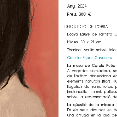
Any:
2024
Preu:
380
€
DESCRIPCIÓ DE L'OBRA
L'obra
Laure
de l'artista
C
Mides: 30 x 21 cm
Tècnica: Acrílic sobre tela
Galeria Espai Cavallers
La musa de Carole Puéo
A vegades somiadora, sed
de l'artista dissecciona el
elements naturals (flors, ll
(logotips de samarretes, 
(melancolia, somni, palla
sobre la representació d
La qüestió de la mirada
En els seus dibuixos es t
una arruga en la cua de l