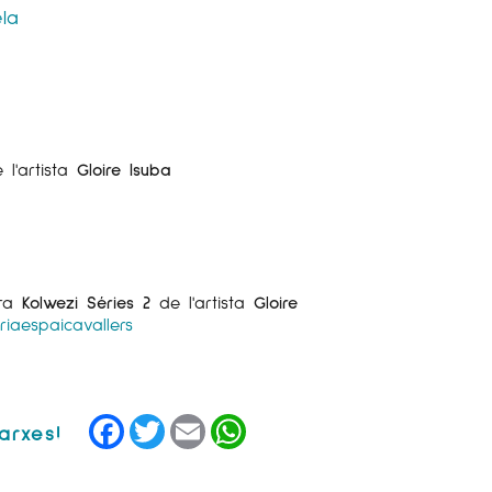
ela
l'artista
Gloire Isuba
bra
Kolwezi Séries 2
de l'artista
Gloire
riaespaicavallers
Facebook
Twitter
Email
WhatsApp