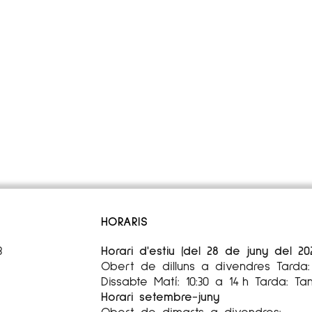
HORARIS
3
Horari d'estiu (del 28 de juny del 20
Obert de dilluns a divendres Tarda: 
Dissabte Matí: 10:30 a 14 h Tarda: Ta
Horari setembre-juny
Obert de dimarts a divendres: