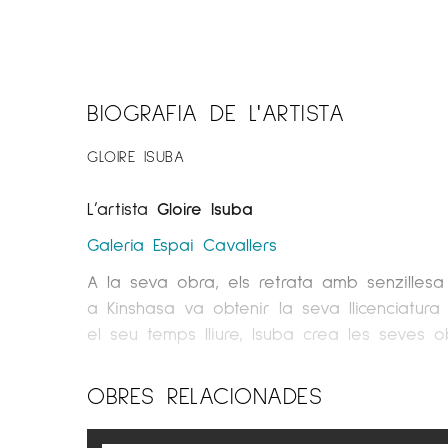
BIOGRAFIA DE L'ARTISTA
GLOIRE ISUBA
L’artista
Gloire Isuba
Galeria Espai Cavallers
A la seva obra, els retrata amb senzillesa
a Kinshasa va obtenir la seva llicenciatur
el seu temps lliure, Isuba crea les seves 
“El meu treball es basa en la meva visió 
OBRES RELACIONADES
la vida quotidiana congolesa, em pregunto p
La sèrie «Kolwezi» és la meva reflexió sob