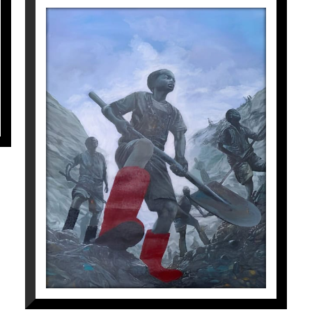
del desenvolupament. La presència de nens a les mines 
flecteix la meva percepció del futur de la meva soci
KOLWEZI SÉRIES 25
Gloire Isuba
3.300
€