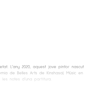
tat. L’any 2020, aquest jove pintor nascut
èmia de Belles Arts de Kinshasa). Músic en
les notes d’una partitura.
 els diversos problemes que sorgeixen en
mbols del futur i de la regeneració.”
a del Congo. La industrialització dels