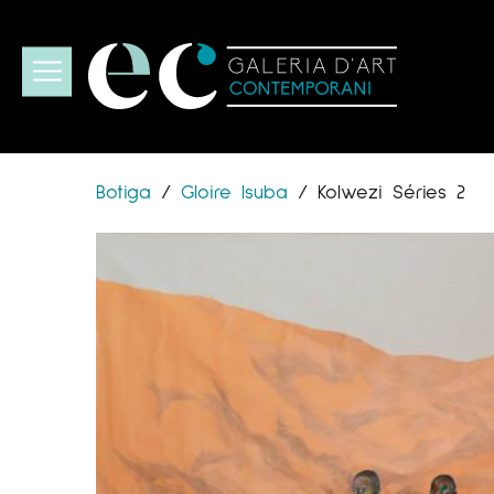
Botiga
/
Gloire Isuba
/
Kolwezi Séries 2