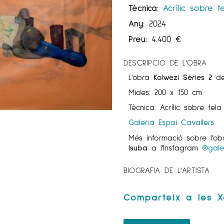
Tècnica:
Acrílic sobre t
Any:
2024
Preu:
4.400
€
DESCRIPCIÓ DE L'OBRA
L'obra
Kolwezi Séries 2
de 
Mides: 200 x 150 cm
Tècnica: Acrílic sobre tela
Galeria Espai Cavallers
Més informació sobre l'o
Isuba
a l'Instagram
@gale
BIOGRAFIA DE L'ARTISTA