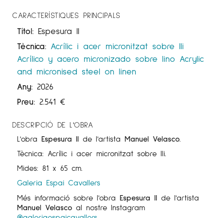
CARACTERÍSTIQUES PRINCIPALS
Títol:
Espesura II
Tècnica:
Acrílic i acer micronitzat sobre lli
Acrílico y acero micronizado sobre lino
Acrylic
and micronised steel on linen
Any:
2026
Preu:
2.541
€
DESCRIPCIÓ DE L'OBRA
L'obra
Espesura II
de l'artista
Manuel Velasco
.
Tècnica: Acrílic i acer micronitzat sobre lli.
Mides: 81 x 65 cm.
Galeria Espai Cavallers
Més informació sobre l'obra
Espesura II
de l'artista
Manuel Velasco
al nostre Instagram
@galeriaespaicavallers