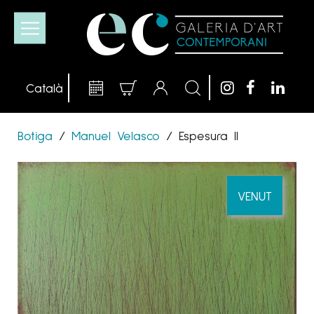
Botiga
/
Manuel Velasco
/
Espesura II
VENUT