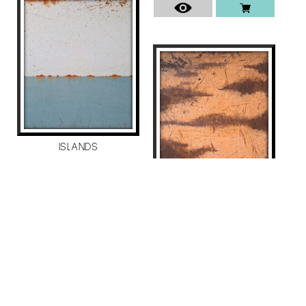
ISLANDS
Manuel Velasco
3.500
€
VENTANA-PAISAJE 7
Manuel Velasco
605
€
VENUT