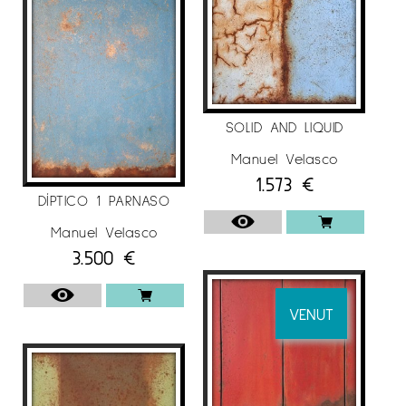
SOLID AND LIQUID
Manuel Velasco
1.573
€
DÍPTICO 1 PARNASO
Manuel Velasco
3.500
€
VENUT