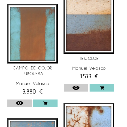
(Vigo), Galeria Sicart (Vilafranca del Penedès),
Gallery 55 (Bangkok, Tailàndia), Galeria Brocense
(Càceres), Galeria María Llanos (Càceres),
Col·legi Oficial d’Arquitectes d’Extremadura
(Badajoz), Galeria Gresol (Madrid).
Per a més informació de l’artista
Manuel
Velasco
en
Espai Cavallers Gallery
TRICOLOR
CAMPO DE COLOR
Manuel Velasco
TURQUESA
1.573
€
Manuel Velasco
3.880
€