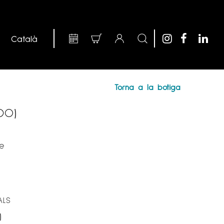
Torna a la botiga
DO)
re
ALS
)