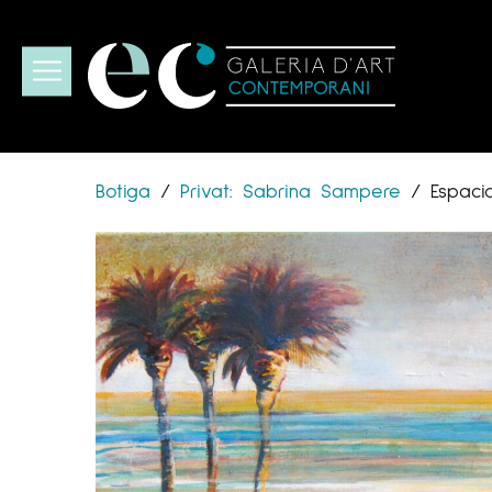
Botiga
/
Privat: Sabrina Sampere
/
Espacio