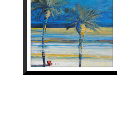
les palmeres són retratades com a persona
RED ARMCHAIR
Les boires i les atmosferes que s’hi prese
textures etèries poden evocar emocions pr
Sabrina Sampere
obres convida l’espectador a interpretar m
1.800
€
humanes.
El procés creatiu de Sabrina comença amb
espais reals amb altres més emocionals. Ai
no deixa indiferent. Cada obra és una in
artística única, rica i evocadora.
Més informació sobre l’artista
Sabrina Sa