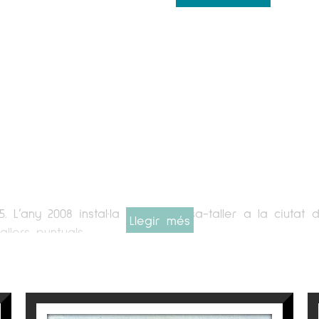
 L’any 2008 instal·la la seva casa-taller a la ciutat
Llegir més
llers puntuals.
la Facultat de Belles Arts de Barcelona i l’any 2000 f
ciplinar que treballa la pintura, el dibuix, l’aquarel·la