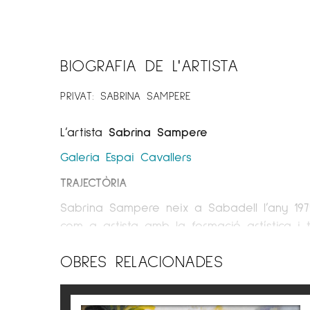
BIOGRAFIA DE L'ARTISTA
PRIVAT: SABRINA SAMPERE
L’artista
Sabrina Sampere
Galeria Espai Cavallers
TRAJECTÒRIA
Sabrina Sampere neix a Sabadell l’any 1975.
com a artista amb la formació artística i ta
L’any 1998 es llicencia en Belles Arts per 
OBRES RELACIONADES
Facultat. Sabrina Sampere és artista multidis
efímers.