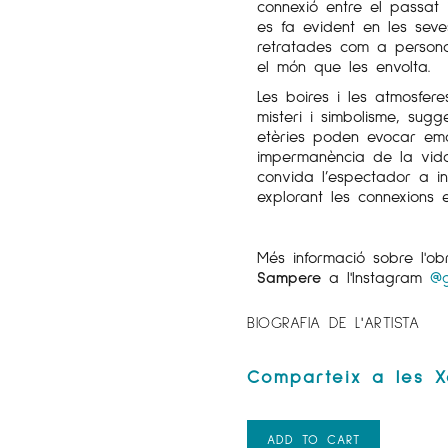
connexió entre el passat 
es fa evident en les seve
retratades com a persona
el món que les envolta.
Les boires i les atmosfe
misteri i simbolisme, sugg
etèries poden evocar emoc
impermanència de la vida
convida l’espectador a in
explorant les connexions 
Més informació sobre l'o
Sampere
a l'Instagram
@g
BIOGRAFIA DE L'ARTISTA
ADD TO CART