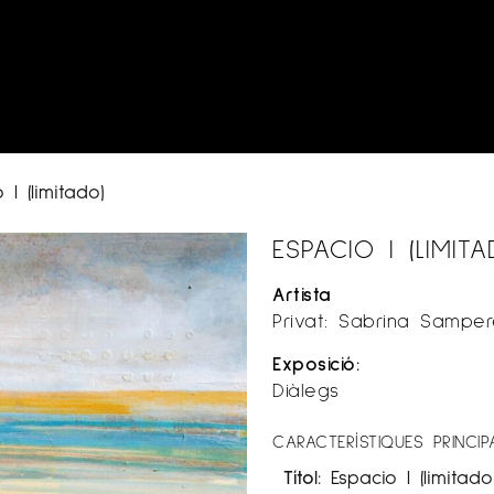
 I (limitado)
ESPACIO I (LIMITA
Artista
Privat: Sabrina Sampe
Exposició:
Diàlegs
CARACTERÍSTIQUES PRINCIP
Títol:
Espacio I (limitado