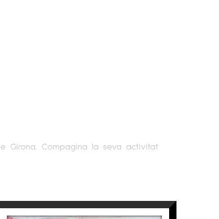
 de Girona. Compagina la seva activitat
a els cursos de Doctorat de la mateixa
, el gravat, la joieria i els muntatges