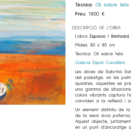
Tècnica:
Oli sobre tela
Preu:
1.800
€
DESCRIPCIÓ DE L'OBRA
L'obra
Espacio I (limitado)
Mides: 80 x 80 cm
Tècnica: Oli sobre tela
Galeria Espai Cavallers
Les obres de Sabrina Sa
del paisatge, on les pal
quadres, aquestes es pres
una gamma de situacions 
colors vibrants captura l
conviden a la reflexió i 
Un element distintiu de l
de la seva àvia paterna,
Aquest objecte, juntament
en un punt d’ancoratge q