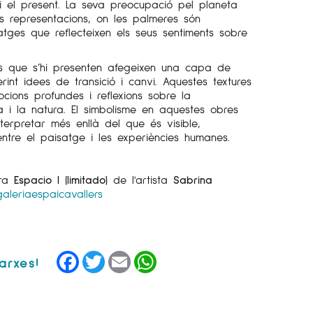
i el present. La seva preocupació pel planeta
s representacions, on les palmeres són
tges que reflecteixen els seus sentiments sobre
res que s’hi presenten afegeixen una capa de
erint idees de transició i canvi. Aquestes textures
ions profundes i reflexions sobre la
 i la natura. El simbolisme en aquestes obres
terpretar més enllà del que és visible,
entre el paisatge i les experiències humanes.
bra
Espacio I (limitado)
de l'artista
Sabrina
aleriaespaicavallers
Facebook
Twitter
Email
WhatsApp