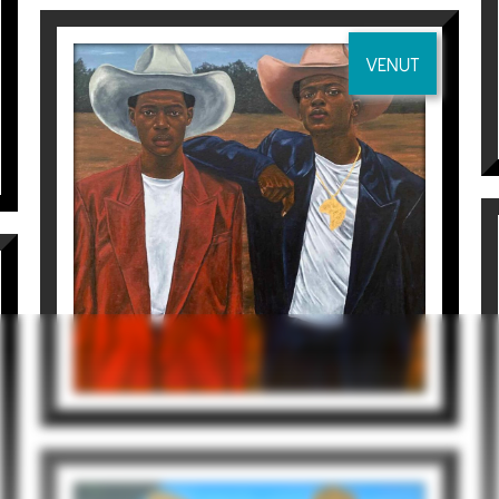
OMOGE (STYLISH LADY) 4
Tomiwa Arobieke
495
€