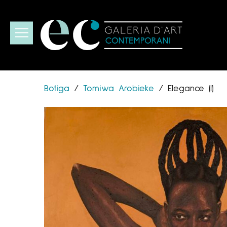
Botiga
/
Tomiwa Arobieke
/
Elegance (I)