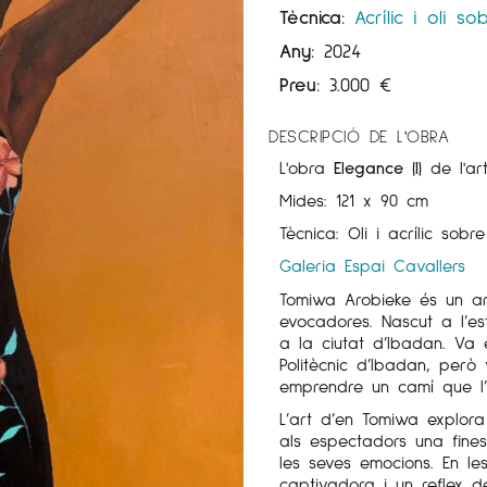
Tècnica:
Acrílic i oli so
Any:
2024
Preu:
3.000
€
DESCRIPCIÓ DE L'OBRA
L'obra
Elegance (I)
de l'ar
Mides: 121 x 90 cm
Tècnica: Oli i acrílic sobre
Galeria Espai Cavallers
Tomiwa Arobieke és un art
evocadores. Nascut a l’es
a la ciutat d’Ibadan. Va
Politècnic d’Ibadan, però
emprendre un camí que l’h
L’art d’en Tomiwa explora 
als espectadors una fines
les seves emocions. En l
captivadora i un reflex d