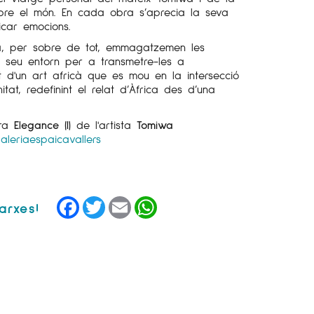
re el món. En cada obra s’aprecia la seva
icar emocions.
ta, per sobre de tot, emmagatzemen les
l seu entorn per a transmetre-les a
t d'un art africà que es mou en la intersecció
itat, redefinint el relat d’Àfrica des d’una
bra
Elegance (I)
de l'artista
Tomiwa
aleriaespaicavallers
Facebook
Twitter
Email
WhatsApp