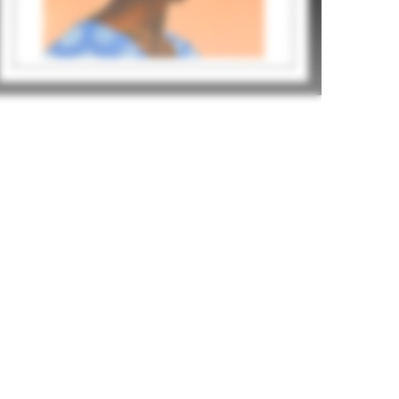
OMOGE (STYLISH LADY) 9
Tomiwa Arobieke
495
€