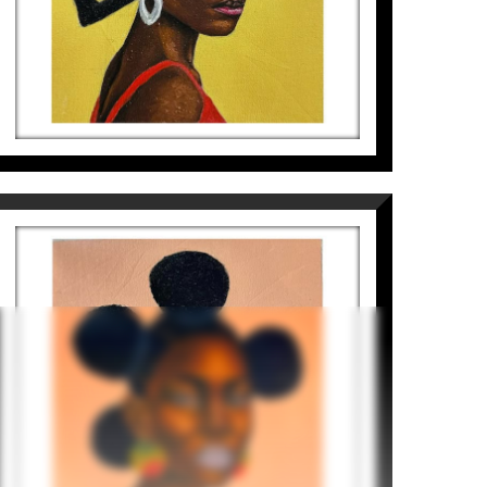
OMOGE (STYLISH LADY) 7
Tomiwa Arobieke
495
€