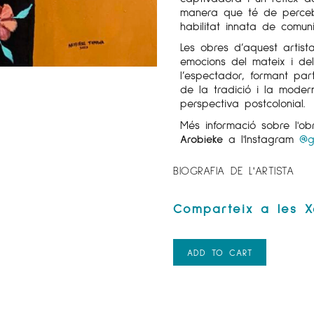
manera que té de perceb
habilitat innata de comun
Les obres d’aquest artis
emocions del mateix i de
l’espectador, formant par
de la tradició i la modern
perspectiva postcolonial.
Més informació sobre l'o
Arobieke
a l'Instagram
@g
BIOGRAFIA DE L'ARTISTA
ADD TO CART