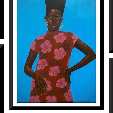
3.650
€
Gallery, London.
bieke
a l’Instagram
@galeriaespaicavallers
OMOGE (STYLISH LADY) 2
Tomiwa Arobieke
495
€