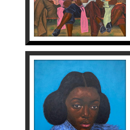
4.800
€
ART FAIRS
2023
Master of Contemporaneity, StART. Saatchi 
Més informació sobre l’artista
Tomiwa Aro
SELF PRIDE
Tomiwa Arobieke
2.450
€