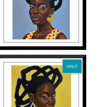
495
€
OMOGE (STYLISH LADY) 3
Tomiwa Arobieke
495
€