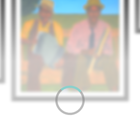
VENUT
OMOGE (STYLISH LADY) 5
Tomiwa Arobieke
495
€