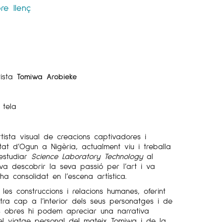
bre llenç
tista
Tomiwa Arobieke
 tela
ista visual de creacions captivadores i
tat d’Ogun a Nigèria, actualment viu i treballa
 estudiar
Science Laboratory Technology
al
 va descobrir la seva passió per l’art i va
a consolidat en l’escena artística.
les construccions i relacions humanes, oferint
tra cap a l’interior dels seus personatges i de
es obres hi podem apreciar una narrativa
el viatge personal del mateix Tomiwa i de la