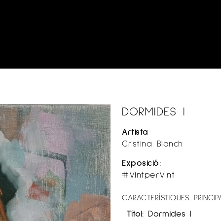
DORMIDES I
Artista
Cristina Blanch
Exposició:
#VintperVint
CARACTERÍSTIQUES PRINCIP
Títol:
Dormides I