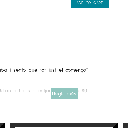
ADD TO CART
aba i sento que tot just el començo”
ulian a París a mitjans dels anys 80.
Llegir més
nyador de moda va aprendre molt aviat el valor que t
àcids, els colors bruts i les combinacions entre ells
es, on va fer unes pràctiques a un estudi de dissen