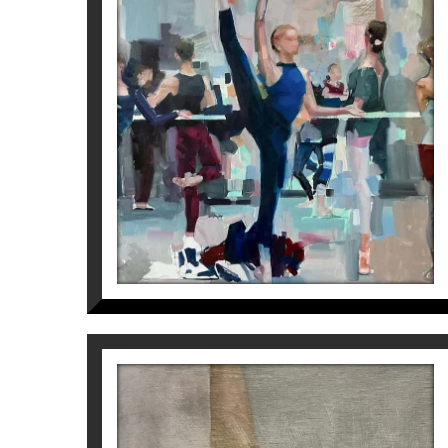
ASSAIG
Cristina Blanch
1.850
€