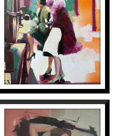
TAXI
Cristina Blanch
595
€