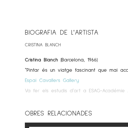
BIOGRAFIA DE L'ARTISTA
CRISTINA BLANCH
Cristina Blanch
(Barcelona, 1966)
“Pintar és un viatge fascinant que mai ac
Espai Cavallers Gallery
Va fer els estudis d’art a ESAG-Académie J
Filla d’un pare avançat a l’època i disse
seus quadres. Recorda entendre els colors 
OBRES RELACIONADES
era ben petita.
Amb 23 anys i acabada d’arribar de Londr