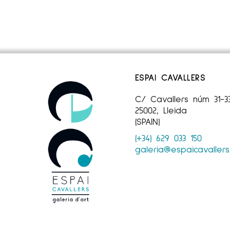
ESPAI CAVALLERS
C/ Cavallers núm 31-3
25002, Lleida
(SPAIN)
(+34) 629 033 150
galeria@espaicavaller