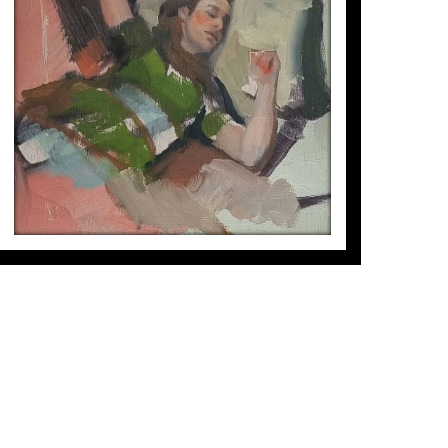
DORMIDES III
Cristina Blanch
400
€