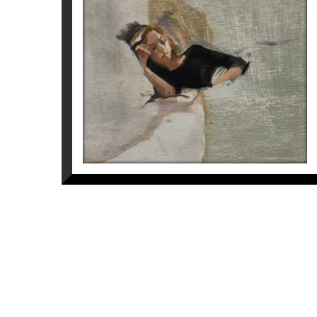
DORMIDES 2
Cristina Blanch
400
€