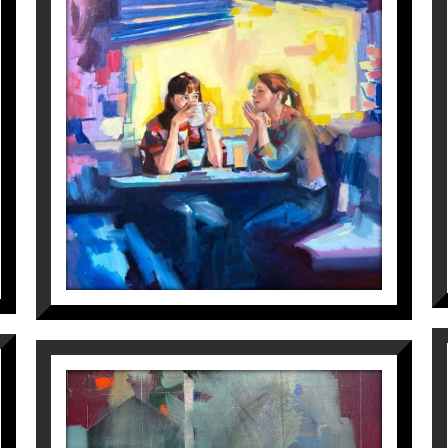
AMISTAD II
Cristina Blanch
2.500
€