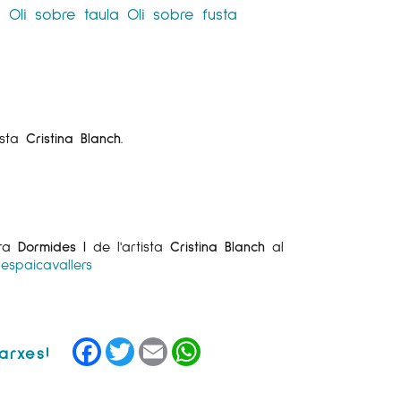
a
Oli sobre taula
Oli sobre fusta
tista
Cristina Blanch
.
bra
Dormides I
de l'artista
Cristina Blanch
al
espaicavallers
Facebook
Twitter
Email
WhatsApp