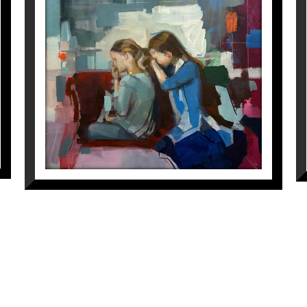
LES NENES
Cristina Blanch
1.850
€