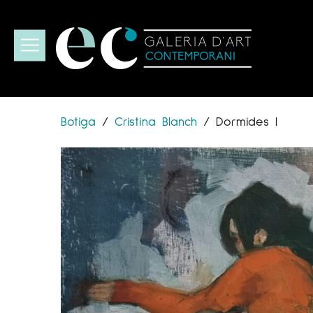
Botiga
/
Cristina Blanch
/
Dormides I