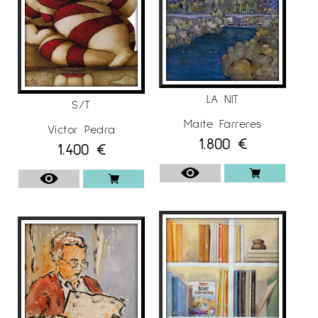
LA NIT
S/T
Maite Farreres
Víctor Pedra
1.800
€
1.400
€