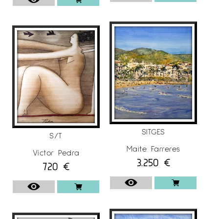
SITGES
S/T
Maite Farreres
Víctor Pedra
3.250
€
720
€