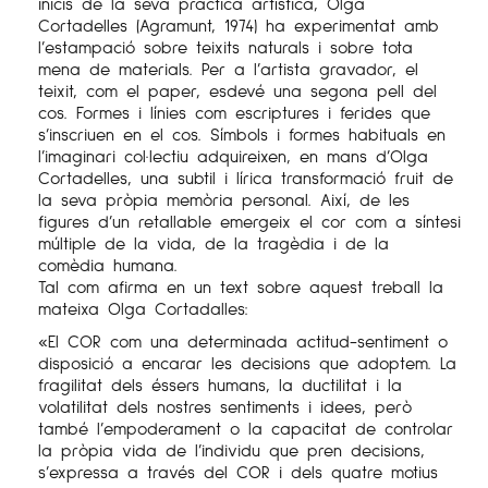
inicis de la seva pràctica artística, Olga
Cortadelles (Agramunt, 1974) ha experimentat amb
l’estampació sobre teixits naturals i sobre tota
mena de materials. Per a l’artista gravador, el
teixit, com el paper, esdevé una segona pell del
cos. Formes i línies com escriptures i ferides que
s’inscriuen en el cos. Símbols i formes habituals en
l’imaginari col·lectiu adquireixen, en mans d’Olga
Cortadelles, una subtil i lírica transformació fruit de
la seva pròpia memòria personal. Així, de les
figures d’un retallable emergeix el cor com a síntesi
múltiple de la vida, de la tragèdia i de la
comèdia humana.
Tal com afirma en un text sobre aquest treball la
mateixa Olga Cortadalles:
«El COR com una determinada actitud-sentiment o
disposició a encarar les decisions que adoptem. La
fragilitat dels éssers humans, la ductilitat i la
volatilitat dels nostres sentiments i idees, però
també l’empoderament o la capacitat de controlar
la pròpia vida de l’individu que pren decisions,
s’expressa a través del COR i dels quatre motius