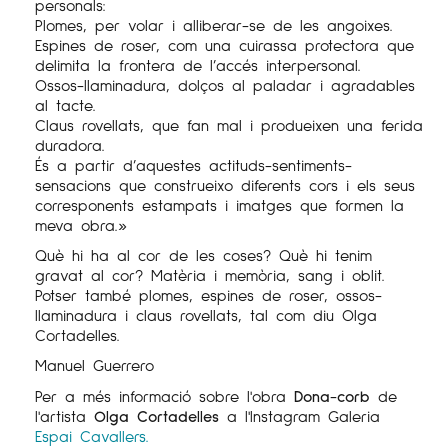
personals:
Plomes, per volar i alliberar-se de les angoixes.
Espines de roser, com una cuirassa protectora que
delimita la frontera de l’accés interpersonal.
Ossos-llaminadura, dolços al paladar i agradables
al tacte.
Claus rovellats, que fan mal i produeixen una ferida
duradora.
És a partir d’aquestes actituds-sentiments-
sensacions que construeixo diferents cors i els seus
corresponents estampats i imatges que formen la
meva obra.»
Què hi ha al cor de les coses? Què hi tenim
gravat al cor? Matèria i memòria, sang i oblit.
Potser també plomes, espines de roser, ossos-
llaminadura i claus rovellats, tal com diu Olga
Cortadelles.
Manuel Guerrero
Per a més informació sobre l'obra
Dona-corb
de
l'artista
Olga Cortadelles
a l'Instagram Galeria
Espai Cavallers.