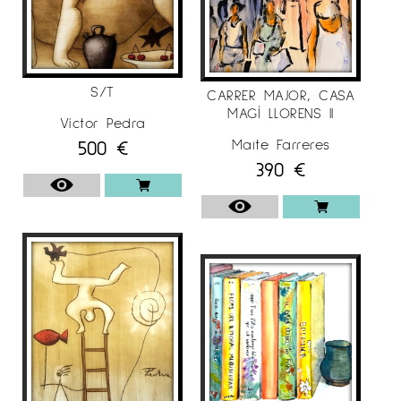
S/T
CARRER MAJOR, CASA
MAGÍ LLORENS II
Víctor Pedra
500
€
Maite Farreres
390
€