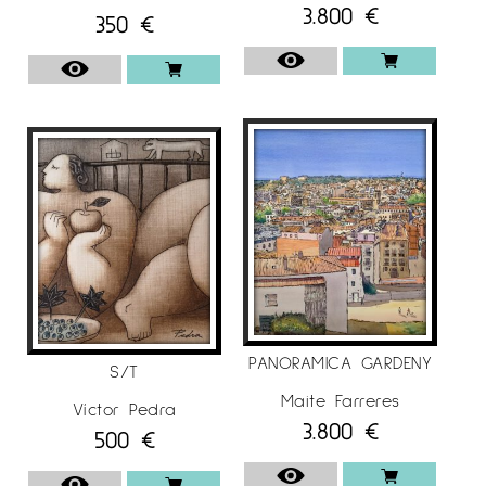
3.800
€
350
€
PANORAMICA GARDENY
S/T
Maite Farreres
Víctor Pedra
3.800
€
500
€