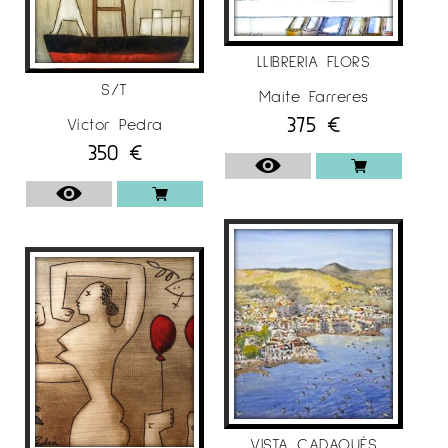
LLIBRERIA FLORS
S/T
Maite Farreres
375
€
Víctor Pedra
350
€
VISTA CADAQUÉS