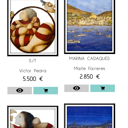
MARINA CADAQUÉS
S/T
Maite Farreres
Víctor Pedra
2.850
€
5.500
€