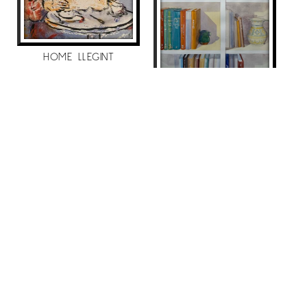
HOME LLEGINT
Maite Farreres
LLIBRERÍA ASTERIX
390
€
Maite Farreres
1.790
€