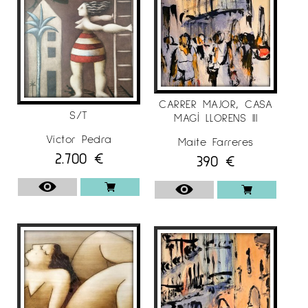
CARRER MAJOR, CASA
S/T
MAGÍ LLORENS III
Víctor Pedra
Maite Farreres
2.700
€
390
€