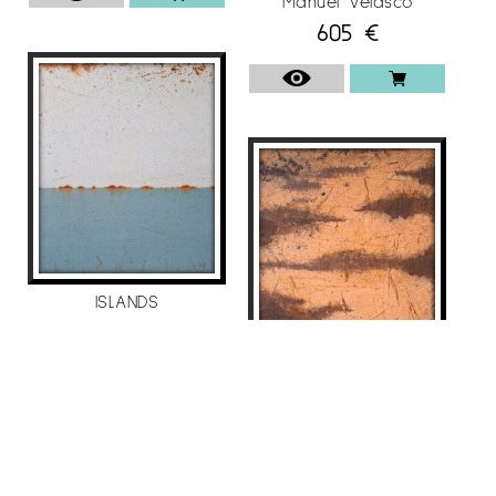
Manuel Velasco
605
€
ISLANDS
Manuel Velasco
3.500
€
VENTANA-PAISAJE 6
Manuel Velasco
605
€