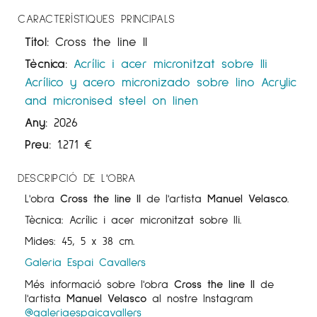
CARACTERÍSTIQUES PRINCIPALS
Títol:
Cross the line II
Tècnica:
Acrílic i acer micronitzat sobre lli
Acrílico y acero micronizado sobre lino
Acrylic
and micronised steel on linen
Any:
2026
Preu:
1.271
€
DESCRIPCIÓ DE L'OBRA
L'obra
Cross the line II
de l'artista
Manuel Velasco
.
Tècnica: Acrílic i acer micronitzat sobre lli.
Mides: 45, 5 x 38 cm.
Galeria Espai Cavallers
Més informació sobre l'obra
Cross the line II
de
l'artista
Manuel Velasco
al nostre Instagram
@galeriaespaicavallers