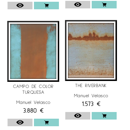
Centre Cultural Blanquerna (Madrid), Galeria
Principal Sombrerers (Barcelona), Galeria Dua 2
(Vigo), Galeria Sicart (Vilafranca del Penedès),
Gallery 55 (Bangkok, Tailàndia), Galeria Brocense
(Càceres), Galeria María Llanos (Càceres),
Col·legi Oficial d’Arquitectes d’Extremadura
(Badajoz), Galeria Gresol (Madrid).
Per a més informació de l’artista
Manuel
Velasco
en
Espai Cavallers Gallery
THE RIVERBANK
CAMPO DE COLOR
TURQUESA
Manuel Velasco
Manuel Velasco
1.573
€
3.880
€