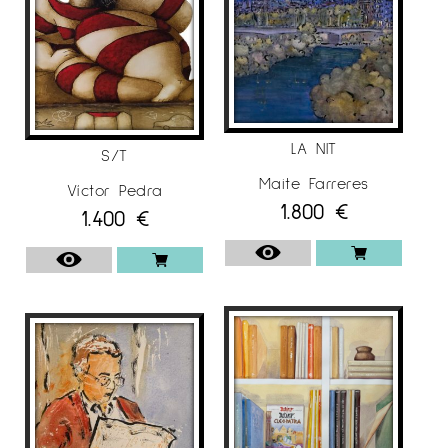
LA NIT
S/T
Maite Farreres
Víctor Pedra
1.800
€
1.400
€