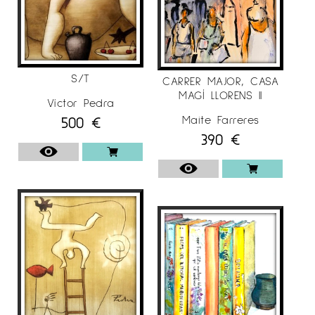
S/T
CARRER MAJOR, CASA
MAGÍ LLORENS II
Víctor Pedra
500
€
Maite Farreres
390
€