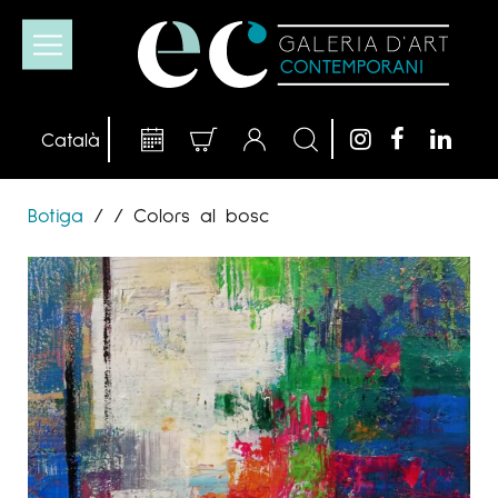
Botiga
/
/
Colors al bosc