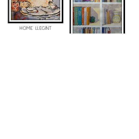
HOME LLEGINT
Maite Farreres
LLIBRERÍA ASTERIX
390
€
Maite Farreres
1.790
€