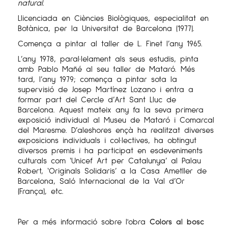
natural.
Llicenciada en Ciències Biològiques, especialitat en
Botànica, per la Universitat de Barcelona (1977).
Comença a pintar al taller de L. Finet l’any 1965.
L’any 1978, paral·lelament als seus estudis, pinta
amb Pablo Mañé al seu taller de Mataró. Més
tard, l’any 1979; comença a pintar sota la
supervisió de Josep Martínez Lozano i entra a
formar part del Cercle d’Art Sant Lluc de
Barcelona. Aquest mateix any fa la seva primera
exposició individual al Museu de Mataró i Comarcal
del Maresme. D’aleshores ençà ha realitzat diverses
exposicions individuals i col·lectives, ha obtingut
diversos premis i ha participat en esdeveniments
culturals com ‘Unicef Art per Catalunya’ al Palau
Robert, ‘Originals Solidaris’ a la Casa Ametller de
Barcelona, Saló Internacional de la Val d’Or
(França), etc.
Per a més informació sobre l'obra
Colors al bosc