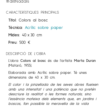
#di8Nadals
CARACTERÍSTIQUES PRINCIPALS
Títol:
Colors al bosc
Tècnica:
Acrílic sobre paper
Mides:
40
x
30 cm
Preu:
500
€
DESCRIPCIÓ DE L'OBRA
L'obra
Colors al bosc
és de l'artista
Marta Duran
(Mataró, 1955).
Elaborada amb Acrílic sobre paper. Té unes
dimensions de 40 x 30 cm.
El color i la pinzellada de les seves obres flueixen
amb una intensitat i una potència que no pretén
descriure la realitat o les formes naturals; sino
l’essència mateixa dels elements que, en jardins i
boscos, fan possible la meravella de la vida