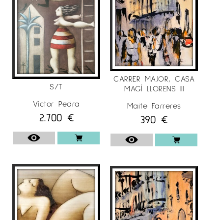
CARRER MAJOR, CASA
S/T
MAGÍ LLORENS III
Víctor Pedra
Maite Farreres
2.700
€
390
€