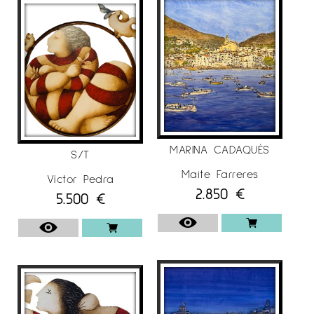
MARINA CADAQUÉS
S/T
Maite Farreres
Víctor Pedra
2.850
€
5.500
€