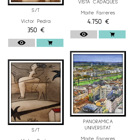
VISTA CADAQUÉS
S/T
Maite Farreres
4.750
€
Víctor Pedra
350
€
PANORAMICA
UNIVERSITAT
S/T
Maite Farreres