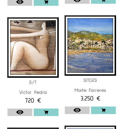
SITGES
S/T
Maite Farreres
Víctor Pedra
3.250
€
720
€