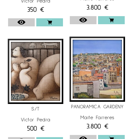
Víctor Pedra
3.800
€
350
€
PANORAMICA GARDENY
S/T
Maite Farreres
Víctor Pedra
3.800
€
500
€