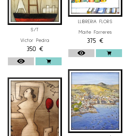
LLIBRERIA FLORS
S/T
Maite Farreres
375
€
Víctor Pedra
350
€