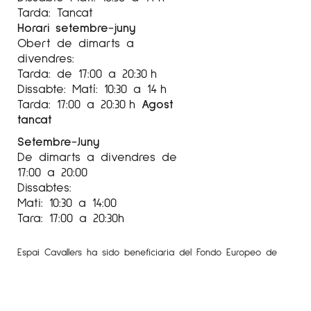
Tarda: Tancat
Horari setembre-juny
Obert de dimarts a
divendres:
Tarda: de 17:00 a 20:30 h
Dissabte: Matí: 10:30 a 14 h
Tarda: 17:00 a 20:30 h
Agost
tancat
Setembre-Juny
De dimarts a divendres de
17:00 a 20:00
Dissabtes:
Mati: 10:30 a 14:00
Tara: 17:00 a 20:30h
Espai Cavallers ha sido beneficiaria del Fondo Europeo de
Desarrollo Regional cuyo objetivo es mejorar la competitividad
de las Pymes y gracias al cual ha puesto en marcha un Plan
de Marketing Digital Internacional con el objetivo de mejorar
su posicionamiento online en mercados exteriores durante el