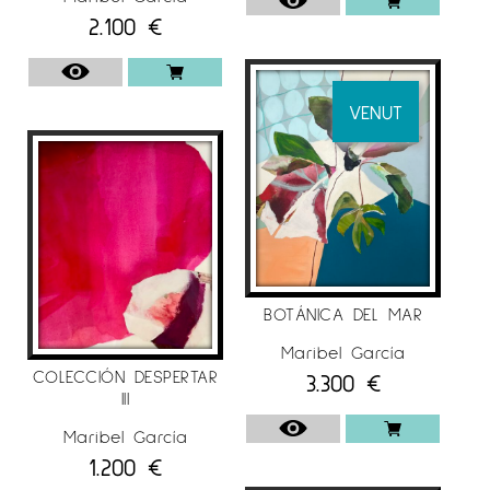
Més informació sobre l’artista
Maribel García
2.100
€
a l’Instagram
@galeriaespaicavallers
VENUT
BOTÁNICA DEL MAR
Maribel García
COLECCIÓN DESPERTAR
3.300
€
III
Maribel García
1.200
€