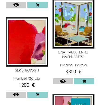
UNA TARDE EN EL
INVERNADERO
Maribel García
SERIE ROJOS I
3.300
€
Maribel García
1.200
€
VENUT