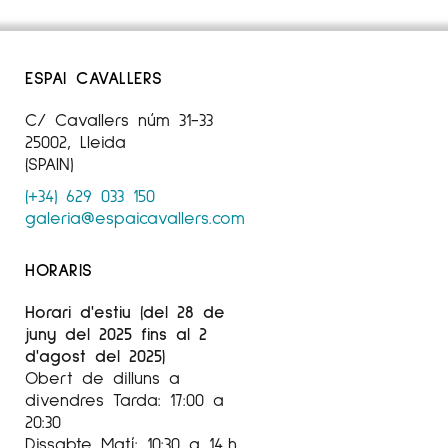
ESPAI CAVALLERS
C/ Cavallers núm 31-33
25002, Lleida
(SPAIN)
(+34) 629 033 150
galeria@espaicavallers.com
HORARIS
Horari d'estiu (del 28 de
juny del 2025 fins al 2
d'agost del 2025)
Obert de dilluns a
divendres Tarda: 17:00 a
20:30
Dissabte Matí: 10:30 a 14 h