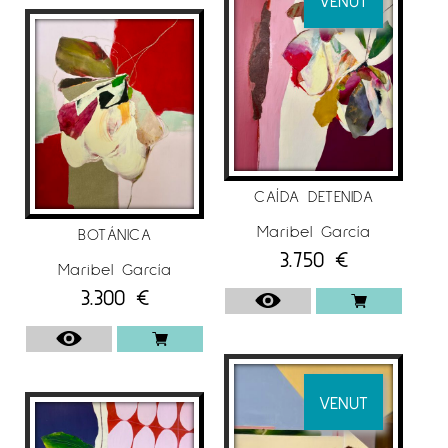
CAÍDA DETENIDA
Maribel García
BOTÁNICA
3.750
€
Maribel García
3.300
€
VENUT