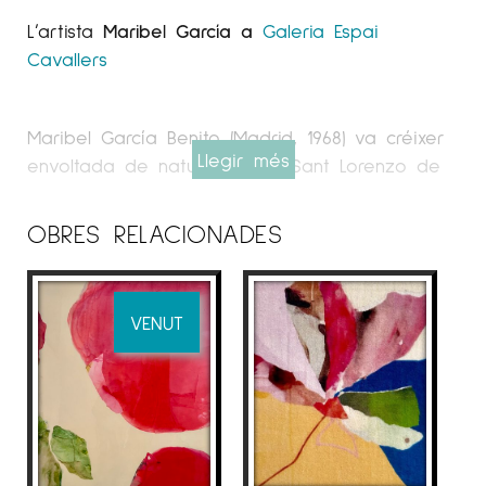
L’artista
Maribel García a
Galeria Espai
Cavallers
Maribel García Benito (Madrid, 1968) va créixer
Llegir més
envoltada de naturalesa en Sant Lorenzo de
l’Escorial, una ciutat enclavada en la serra
madrilenya. Des de molt petita va sentir una
OBRES RELACIONADES
profunda atracció per la creació i l’expressió
artística. Els seus estudis formals la van portar
a llicenciar-se en Arquitectura d’Interiors, però
VENUT
amb el temps va decidir dedicar-se
plenament a la seva veritable passió: la
pintura.
Artista en gran part autodidacta, Maribel
també ha enriquit la seva pràctica a través