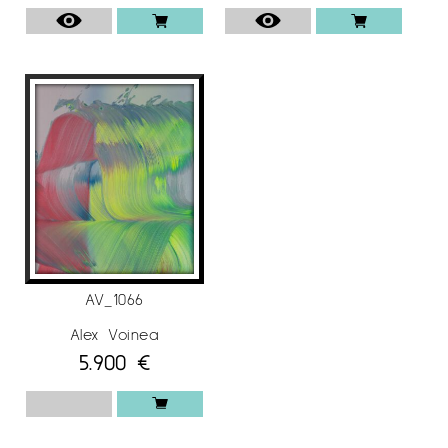
Voinea
en
Espai Cavallers Gallery
AV_1066
Alex Voinea
5.900
€