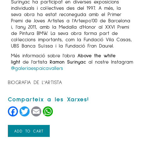
Surinyac ha participat en diverses exposicions
individuals i col·lectives des del 1997. A més, la
seva obra ha estat reconeguda amb el Primer
Premi de Joves Artistes a l'Artexpo’00 de Barcelona
i, l'any 2011, amb la Medalla d'Honor al XXVI Premi
de Pintura BMW. La seva obra forma part de
col·leccions importants, com la Fundació Vila Casas,
UBS Banca Suïssa i la Fundació Fran Daurel.
Més informació sobre l'obra
Above the white
light
de l'artista
Ramon Surinyac
al nostre Instagram
@galeriaespaicavallers
BIOGRAFIA DE L'ARTISTA
Facebook
Twitter
Email
WhatsApp
ADD TO CART