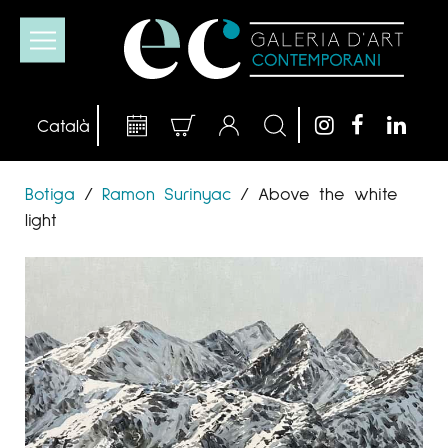
Botiga
/
Ramon Surinyac
/
Above the white
light