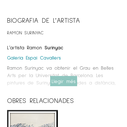
BIOGRAFIA DE L'ARTISTA
RAMON SURINYAC
L’artista Ramon
Surinyac
Galeria Espai Cavallers
Ramon Surinyac va obtenir el Grau en Belles
Arts per la Universitat de Barcelona. Les
Llegir més
pintures de Surinyac, observades a distància,
ens ofereixen una visió realista, gairebé
fotogràfica. Tanmateix, quan ens hi acostem,
OBRES RELACIONADES
l’obra s’obre i es converteix en una abstracció
gairebé lírica.
Surinyac ha participat en diverses exposicions