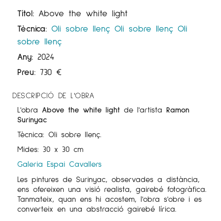
Títol:
Above the white light
Tècnica:
Oli sobre llenç
Oli sobre llenç
Oli
sobre llenç
Any:
2024
Preu:
730
€
DESCRIPCIÓ DE L'OBRA
L'obra
Above the white light
de l'artista
Ramon
Surinyac
Tècnica: Oli sobre llenç.
Mides: 30 x 30 cm
Galeria Espai Cavallers
Les pintures de Surinyac, observades a distància,
ens ofereixen una visió realista, gairebé fotogràfica.
Tanmateix, quan ens hi acostem, l'obra s'obre i es
converteix en una abstracció gairebé lírica.