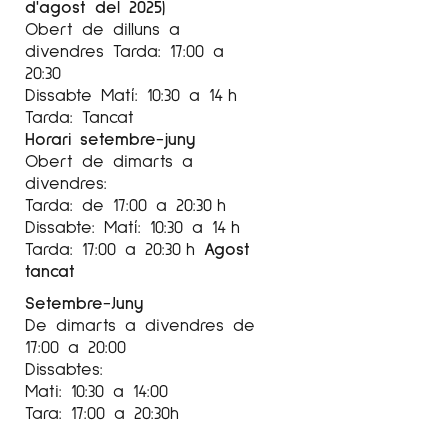
d'agost del 2025)
2001
Obert de dilluns a
Galería Sussany. Vic. Barcelona, Spain.
divendres Tarda: 17:00 a
Galeria de la Riba, Cadaqués. Girona, Spain.
20:30
Dissabte Matí: 10:30 a 14 h
Tarda: Tancat
EXPOSICIONS COL·LECTIVES
Horari setembre-juny
Obert de dimarts a
2020
divendres:
Tarda: de 17:00 a 20:30 h
“Art Madrid” Art Fair, 3 Punts Galeria. Madrid,
Dissabte: Matí: 10:30 a 14 h
Spain.
Tarda: 17:00 a 20:30 h
Agost
tancat
2019
Setembre-Juny
“Estampa” Art Fair, 3 Punts Galeria. Madrid,
De dimarts a divendres de
Spain.
17:00 a 20:00
Dissabtes:
“Invited by: Part One” Collective Exhibition.
Mati: 10:30 a 14:00
Galerie Robert Drees, Hannover, Germany.
Tara: 17:00 a 20:30h
“KuntRai Amsterdam” Art Fair, 3 Punts Galeria.