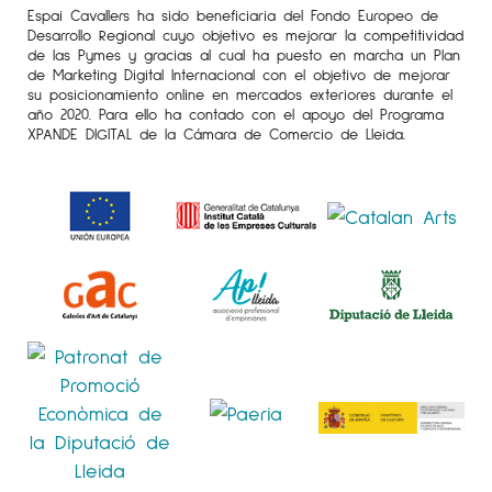
Amsterdam, Netherlands.
Espai Cavallers ha sido beneficiaria del Fondo Europeo de
Desarrollo Regional cuyo objetivo es mejorar la competitividad
“Art Madrid” Art Fair, 3 Punts Galeria. Madrid,
de las Pymes y gracias al cual ha puesto en marcha un Plan
de Marketing Digital Internacional con el objetivo de mejorar
Spain.
su posicionamiento online en mercados exteriores durante el
año 2020. Para ello ha contado con el apoyo del Programa
2018
XPANDE DIGITAL de la Cámara de Comercio de Lleida.
“Estampa” Art Fair, 3 Punts Galeria. Madrid,
Spain.
“Art Marbella” Art Fair, 3 Punts Galeria.
Marbella, Spain.
“Art Madrid” Art Fair, 3 Punts Galeria. Madrid,
Spain.
“AAF Milano” Art Fair, 3 Punts Galeria. Milano,
Italy.
“KuntRai Amsterdam” Art Fair, 3 Punts Galeria.
Amsterdam, Netherlands.