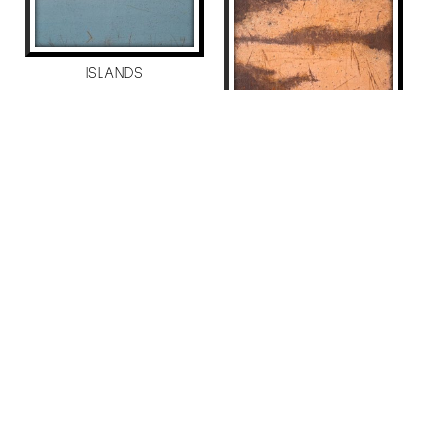
ISLANDS
Manuel Velasco
3.500
€
VENTANA-PAISAJE 6
Manuel Velasco
605
€
VENUT