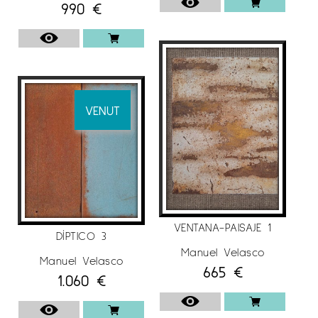
990
€
VENUT
VENTANA-PAISAJE 1
DÍPTICO 3
Manuel Velasco
Manuel Velasco
665
€
1.060
€