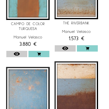
Per a més informació de l’artista
Manuel
Velasco
en
Espai Cavallers Gallery
THE RIVERBANK
CAMPO DE COLOR
TURQUESA
Manuel Velasco
Manuel Velasco
1.573
€
3.880
€