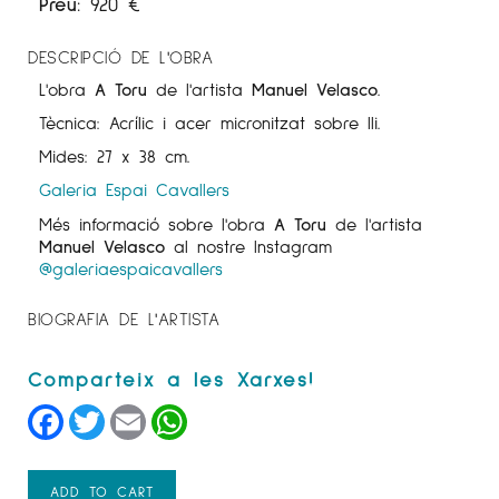
Preu:
920
€
DESCRIPCIÓ DE L'OBRA
L'obra
A Toru
de l'artista
Manuel Velasco
.
Tècnica: Acrílic i acer micronitzat sobre lli.
Mides: 27 x 38 cm.
Galeria Espai Cavallers
Més informació sobre l'obra
A Toru
de l'artista
Manuel Velasco
al nostre Instagram
@galeriaespaicavallers
BIOGRAFIA DE L'ARTISTA
Facebook
Twitter
Email
WhatsApp
ADD TO CART