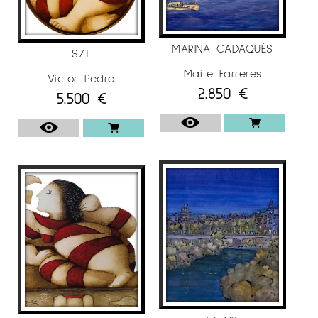
MARINA CADAQUÉS
S/T
Maite Farreres
Víctor Pedra
2.850
€
5.500
€