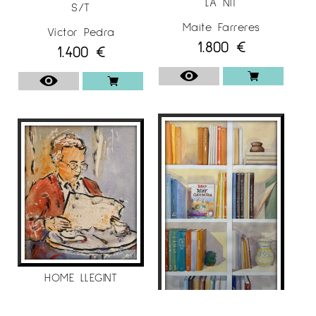
LA NIT
S/T
Maite Farreres
Víctor Pedra
1.800
€
1.400
€
HOME LLEGINT
Maite Farreres