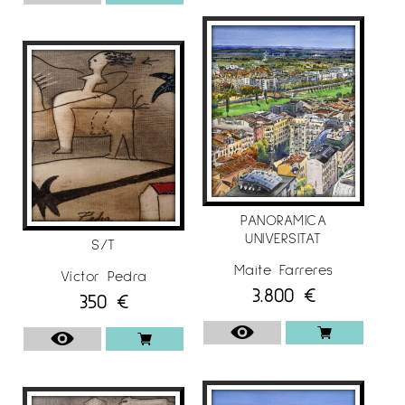
PANORAMICA
UNIVERSITAT
S/T
Maite Farreres
Víctor Pedra
3.800
€
350
€