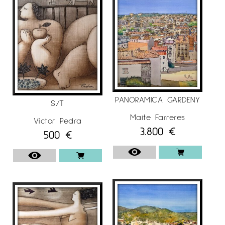
PANORAMICA GARDENY
S/T
Maite Farreres
Víctor Pedra
3.800
€
500
€