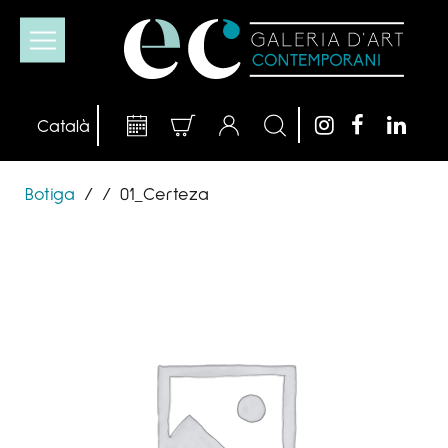
Botiga
/
/
01_Certeza