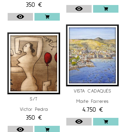
350
€
VISTA CADAQUÉS
S/T
Maite Farreres
4.750
€
Víctor Pedra
350
€