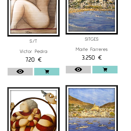
SITGES
S/T
Maite Farreres
Víctor Pedra
3.250
€
720
€