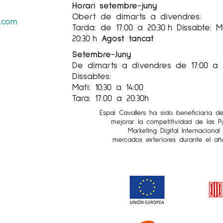
 compromís amb una galeria o que no treballen habi
Horari setembre-juny
Obert de dimarts a divendres:
e l’Art, acollits per una de les galeries que hi part
s.com
Tarda: de 17:00 a 20:30 h Dissabte: Ma
ra dels quals ha assolit un nivell de qualitat i conso
20:30 h
Agost tancat
stes que treballen en silenci i amb rigor, i que no ha
Setembre-Juny
De dimarts a divendres de 17:00 a 
ió per fer valdre el treball de nou artistes i donar-
Dissabtes:
Mati: 10:30 a 14:00
Tara: 17:00 a 20:30h
Espai Cavallers ha sido beneficiaria d
mejorar la competitividad de las 
Marketing Digital Internaciona
obre l'art
de l'artista
Jordi Cerdà
a l'Instagram
@galer
mercados exteriores durante el añ