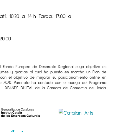
tualment amb galeries per a
icipen. Són artistes de mitjana i llarga
tí: 10:30 a 14 h Tarda: 17:00 a
lidació que encaixa perfectament en el
n rebut encara l’atenció que
20:00
los visibilitat a través de les Galeries
el Fondo Europeo de Desarrollo Regional cuyo objetivo es
Pymes y gracias al cual ha puesto en marcha un Plan de
l con el objetivo de mejorar su posicionamiento online en
iaespaicavallers
o 2020. Para ello ha contado con el apoyo del Programa
XPANDE DIGITAL de la Cámara de Comercio de Lleida.