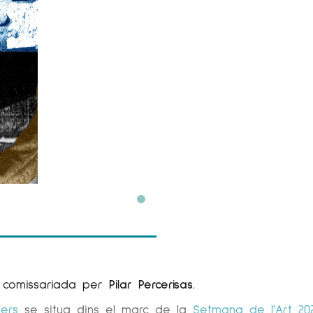
comissariada per
Pilar Percerisas
.
lers
se situa dins el marc de la
Setmana de l'Art 20