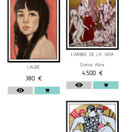
taula rodona entre dues de les artistes
participants i dues dones que expliquin la
seva realitat en l’entorn rural, mostrant la seva
connexió amb la terra i el seu paper vital en
les comunitats agrícoles.
Més informació sobre l'exposició
Dona i Terra
L’ARBRE DE LA VIDA
a l'Instagram
@galeriaespaicavallers
Sonia Alins
LAURE
4.500
€
380
€