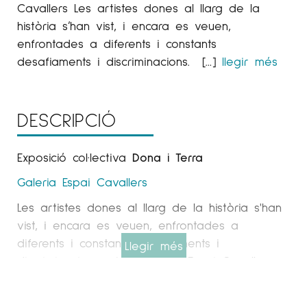
Cavallers Les artistes dones al llarg de la
història s’han vist, i encara es veuen,
enfrontades a diferents i constants
desafiaments i discriminacions. […]
llegir més
DESCRIPCIÓ
Exposició col·lectiva
Dona i Terra
Galeria Espai Cavallers
Les artistes dones al llarg de la història s'han
vist, i encara es veuen, enfrontades a
diferents i constants desafiaments i
Llegir més
discriminacions. A la Galeria Espai Cavallers
hem agafat, des de ja fa anys, el compromís
de visualitzar el treball d’artistes dones.