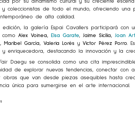
ida por su dinamismo cultural y su creciente escena a
s y coleccionistas de todo el mundo, ofreciendo una 
ontemporáneo de alta calidad.
 edición, la galería Espai Cavallers participará co
as como
Alex Voinea,
Elsa Garate
, Jaime Sicília,
Joan Ar
, Maribel García, Valeria Lorés
y
Victor Pérez Porro
.
E
 y enriquecedora, destacando la innovación y la cre
Fair Daegu se consolida como una cita imprescindibl
nidad de explorar nuevas tendencias, conectar con ar
ir obras que van desde piezas asequibles hasta cre
ncia única para sumergirse en el arte internacional.
as