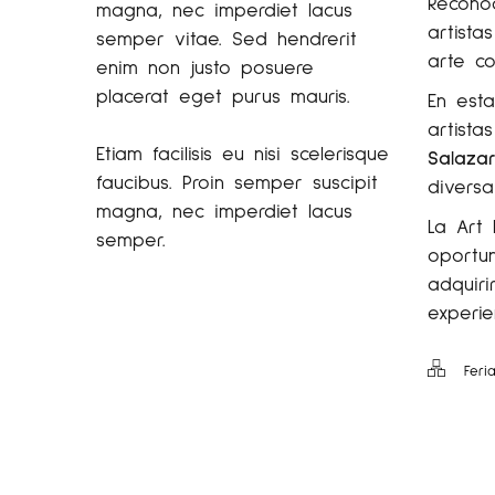
Reconoc
magna, nec imperdiet lacus
artista
semper vitae. Sed hendrerit
arte c
enim non justo posuere
placerat eget purus mauris.
En esta
artist
Etiam facilisis eu nisi scelerisque
Salazar
faucibus. Proin semper suscipit
diversa
magna, nec imperdiet lacus
La Art 
semper.
oportu
adquir
experie
Feri