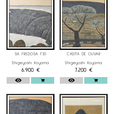
Más adelante se traslada a Barcelona, ​​París,
Mallorca, Düsseldorf y Milán donde hace varias
exposiciones. Actualmente vive y trabaja en
Cadaqués.
EXPOSICIONES
SA FREDOSA F30
CASITA DE OLIVAR
2.016 Boutique de Jeanne, Saint Remy de
Provence (Francia)
Shigeyoshi Koyama
Shigeyoshi Koyama
6.900
€
7.200
€
2015 Galería Paul Riquet, Beziers (Francia)
Spazio Brentano, Milán (Italia)
2014 Galería Martel Greiner, París (Francia)
Boutique de Jeanne, Saint Remy de Provence
(Francia)
2013 Boutique de Jeanne, Saint Remy de