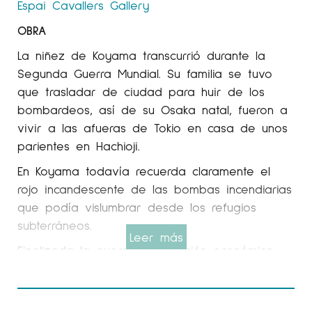
Espai Cavallers
Gallery
OBRA
La niñez de Koyama transcurrió durante la
Segunda Guerra Mundial. Su familia se tuvo
que trasladar de ciudad para huir de los
bombardeos, así de su Osaka natal, fueron a
vivir a las afueras de Tokio en casa de unos
parientes en Hachioji.
En Koyama todavía recuerda claramente el
rojo incandescente de las bombas incendiarias
que podía vislumbrar desde los refugios
subterráneos.
Leer más
Finalizada la guerra, la situación económica
familiar fue muy bien, lo que otorgó a su
familia de un período de confortabilidad y
que permitió a en Koyama ir a clases de