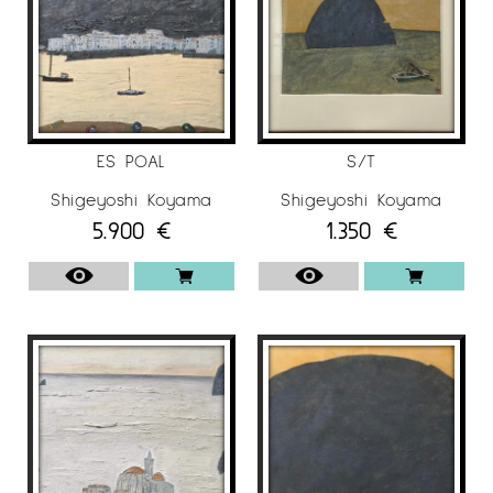
Provence (Francia)
2009 Galería Espacio Caballeros 31-33, Lleida
Sala Rusiñol, Sant Cugat del Vallés
Galería El Carmen, Vic
2007 Galería Hopiliart Loureux, París (Francia)
ES POAL
S/T
Galería El Claustro, Figueres
Shigeyoshi Koyama
Shigeyoshi Koyama
2005 Sala Rusiñol, Sant Cugat del Vallès
5.900
€
1.350
€
Galería la Arcada, Blanes
2.004 Galería Patric Donk, Cadaqués
2003 Ámbito artístico, Cadaqués
2002 Fondo de Arte, Olot
Ámbito artístico, Cadaqués
2001 Galería María Salvat, Barcelona
Galería la Arcada, Blanes
Kroma, Sant Feliu de Guíxols