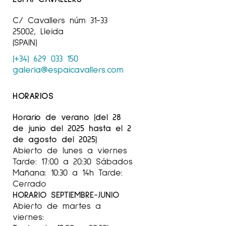
Galería Cadaqués
C/ Cavallers núm 31-33
1982 Galería Nomen, Barcelona
25002, Lleida
(SPAIN)
Museo de Meudon, París (Francia)
Galería Cadaqués
(+34) 629 033 150
galeria@espaicavallers.com
1981 Galería Cadaqués
Galería Sa Llumanera, Cadaqués
HORARIOS
Galería Andorrart, Andorra
Galería San Jorge, Girona
Horario de verano (del 28
de junio del 2025 hasta el 2
1980 Boutique Japonaise, Ginebra (Suiza)
de agosto del 2025)
1979 Galería San Jorge, Girona
Abierto de lunes a viernes
Tarde: 17:00 a 20:30 Sábados
Galería Art3, Figueres
Mañana: 10:30 a 14h Tarde:
Galería San Lucas, Olot
Cerrado
Galería Cadaqués
HORARIO SEPTIEMBRE-JUNIO
Abierto de martes a
1978 Galería Cadaqués
viernes:
Galería Eude, Barcelona