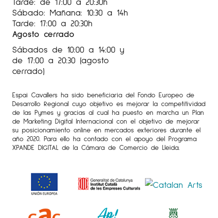
Tarde: de 17:00 a 20:30h
1977 Galería Kabutoya, Tokio (Japón)
Sábado: Mañana: 10:30 a 14h
Tarde: 17:00 a 20:30h
1974 Ginza Matsuzakaya, Tokio (Japón)
Agosto cerrado
Galería Central, Osaka (Japón)
Sábados de 10:00 a 14:00 y
1971 Galería Kabutoya, Tokio (Japón)
de 17:00 a 20:30 (agosto
cerrado)
Para más información de la Artista Shigeyoshi
Koyama a
Espai Cavallers Gallery
Espai Cavallers ha sido beneficiaria del Fondo Europeo de
Desarrollo Regional cuyo objetivo es mejorar la competitividad
de las Pymes y gracias al cual ha puesto en marcha un Plan
de Marketing Digital Internacional con el objetivo de mejorar
su posicionamiento online en mercados exteriores durante el
año 2020. Para ello ha contado con el apoyo del Programa
XPANDE DIGITAL de la Cámara de Comercio de Lleida.