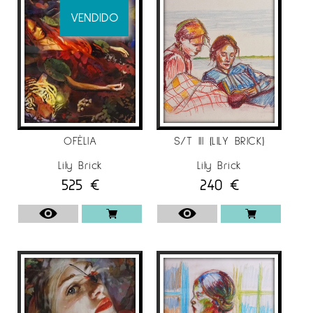
VENDIDO
OFÈLIA
S/T III (LILY BRICK)
Lily Brick
Lily Brick
525
€
240
€