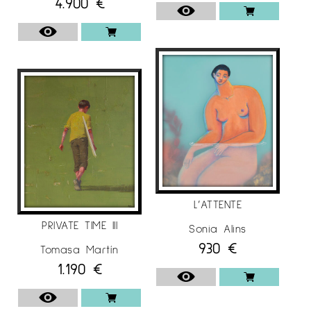
4.900
€
L’ATTENTE
PRIVATE TIME III
Sonia Alins
930
€
Tomasa Martín
1.190
€