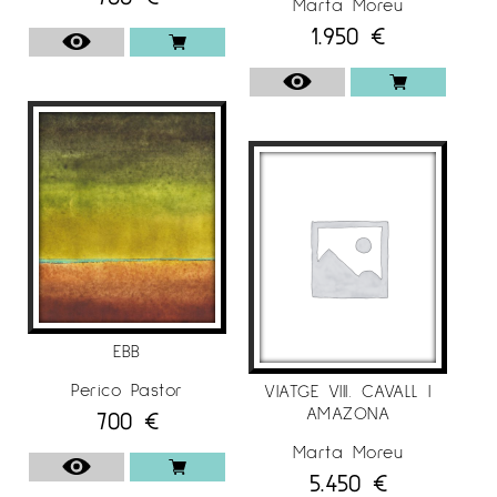
Marta Moreu
1.950
€
EBB
Perico Pastor
VIATGE VIII. CAVALL I
AMAZONA
700
€
Marta Moreu
5.450
€