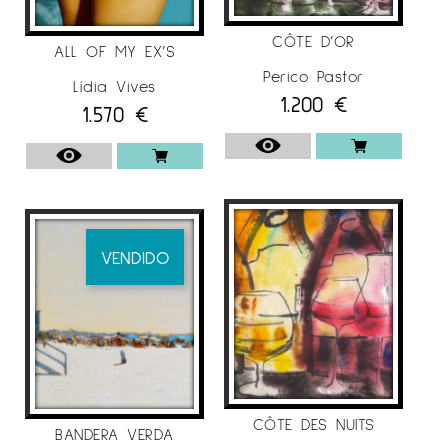
CÔTE D’OR
ALL OF MY EX’S
Perico Pastor
Lídia Vives
1.200
€
1.570
€
VENDIDO
CÔTE DES NUITS
BANDERA VERDA