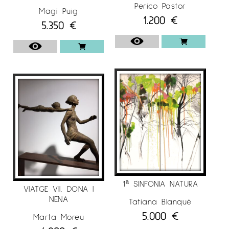
Perico Pastor
Magí Puig
1.200
€
5.350
€
1ª SINFONIA NATURA
VIATGE VII. DONA I
NENA
Tatiana Blanqué
5.000
€
Marta Moreu