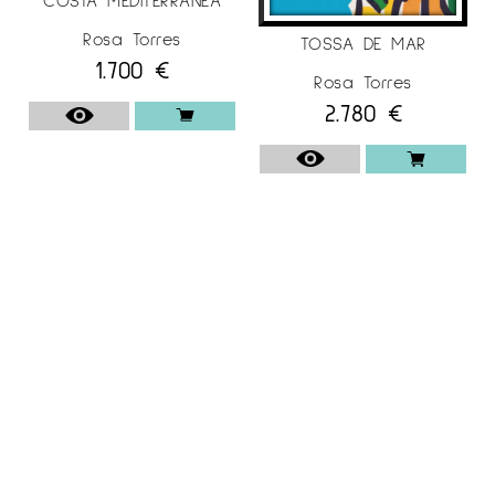
diversas galerías de arte españolas de
Valencia, Madrid, Barcelona o San Sebastián.
Rosa Torres
TOSSA DE MAR
1.700
€
Para más información de l'artista Rosa Torres,
Rosa Torres
a
Espai Cavallers Gallery
2.780
€