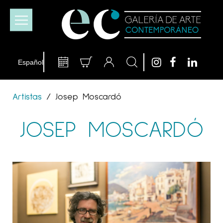
Artistas
/
Josep Moscardó
JOSEP MOSCARDÓ