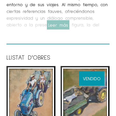
entorno y de sus viajes. Al mismo tiempo, con
ciertas referencias fauves, ofreciéndonos
expresividad y un diálogo comprensible,
abierto a la presencia de la figura, la del
Leer más
paisaje urbano.
La pintura de José Moscardó es esencialmente
luminosa. Los temas de este gran colorista
alternan las vistas urbanas y los paisajes. Es
LLISTAT D'OBRES
un enamorado de Paseo de Gracia, de las
inmediaciones Tibidabo, del puerto y de otros
entornos predilectos de Barcelona, ​​así como
VENDIDO
de Cadaqués, Menorca o la Costa Azul.
Josep Moscardó es del pocos artistas que
actualmente todavía pintan al natural y captan
la poética de lo cotidiano. No pretende
describir meticulosamente la realidad en un