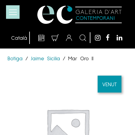
Botiga
/
Jaime Sicilia
/
Mar Oro II
VENUT