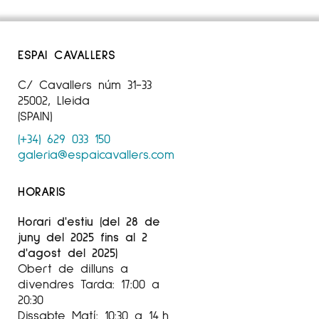
ESPAI CAVALLERS
C/ Cavallers núm 31-33
25002, Lleida
(SPAIN)
(+34) 629 033 150
galeria@espaicavallers.com
HORARIS
Horari d'estiu (del 28 de
juny del 2025 fins al 2
d'agost del 2025)
Obert de dilluns a
divendres Tarda: 17:00 a
20:30
Dissabte Matí: 10:30 a 14 h