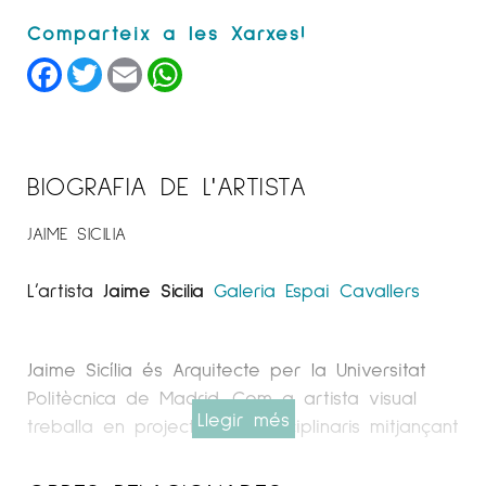
Facebook
Twitter
Email
WhatsApp
BIOGRAFIA DE L'ARTISTA
JAIME SICILIA
L’artista
Jaime Sicilia
Galeria Espai Cavallers
Jaime Sicília és Arquitecte per la Universitat
Politècnica de Madrid. Com a artista visual
Llegir més
treballa en projectes multidisciplinaris mitjançant
la pintura, escultura, fotografia i vídeo. Com a
arquitecte he desenvolupat la seva carrera