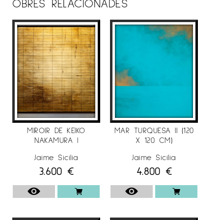
OBRES RELACIONADES
professional en Richard Rogers Partenariat
(Londres) i en el seu propi estudi. La seva
obra ha estat premiada i reconeguda
internacionalment, sent seleccionada per a
representar a Espanya en el Green Building
Challenge (Tòquio 2005) entre altres. Ha estat
professor (Universitat Antonio de Nebrija i
Universitat de La Salle) i investigador (Projecte
FAME 2011, Govern d’Espanya).
MIROIR DE KEIKO
MAR TURQUESA II (120
NAKAMURA I
X 120 CM)
Jaime Sicilia
Jaime Sicilia
3.600
€
4.800
€
Per a més informació de l’artista
Jaime Sicilia
en
Espai Cavallers Gallery