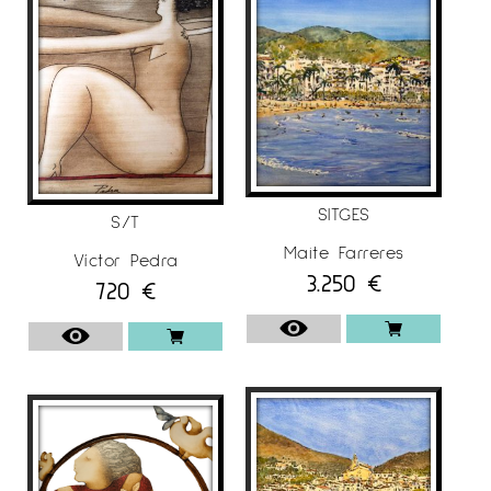
SITGES
S/T
Maite Farreres
Víctor Pedra
3.250
€
720
€