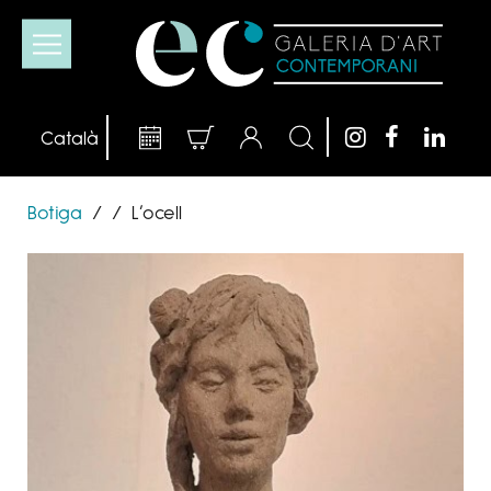
Botiga
/
/
L’ocell