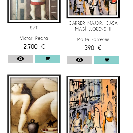
CARRER MAJOR, CASA
S/T
MAGÍ LLORENS III
Víctor Pedra
Maite Farreres
2.700
€
390
€