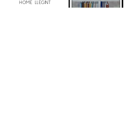
HOME LLEGINT
Maite Farreres
LLIBRERÍA ASTERIX
390
€
Maite Farreres
1.790
€
PORXOS FARMÀCIA
Maite Farreres