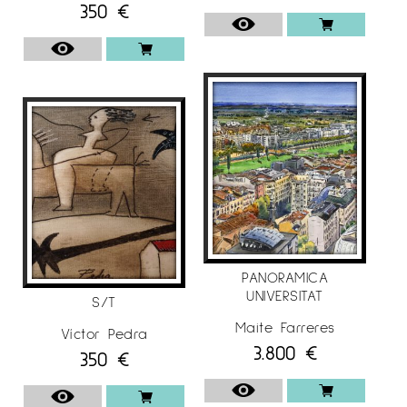
350
€
PANORAMICA
UNIVERSITAT
S/T
Maite Farreres
Víctor Pedra
3.800
€
350
€