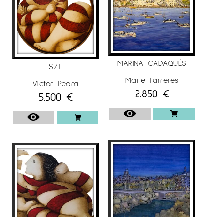
MARINA CADAQUÉS
S/T
Maite Farreres
Víctor Pedra
2.850
€
5.500
€