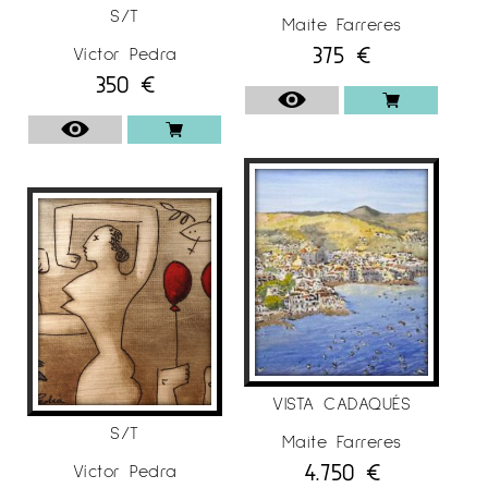
S/T
Maite Farreres
375
€
Víctor Pedra
350
€
VISTA CADAQUÉS
S/T
Maite Farreres
4.750
€
Víctor Pedra