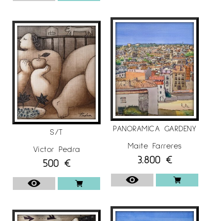
PANORAMICA GARDENY
S/T
Maite Farreres
Víctor Pedra
3.800
€
500
€