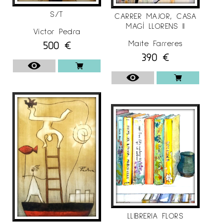
S/T
CARRER MAJOR, CASA
MAGÍ LLORENS II
Víctor Pedra
500
€
Maite Farreres
390
€
LLIBRERIA FLORS