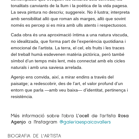
tonalitats canviants de la llum i la poètica de la vida pagesa.
La seva pintura no descriu; suggereix. No il·lustra; interpreta
amb sensibilitat allò que roman als marges, allò que sovint
només es percep si es mira amb ulls atents i respectuosos.
Cada obra és una aproximació íntima a una natura viscuda,
no idealitzada, que forma part de l’experiència quotidiana i
emocional de l’artista. La terra, el cel, els fruits i les traces
del treball humà esdevenen matèria pictòrica, però també
símbol d’un temps més lent, més connectat amb els cicles
naturals i amb una saviesa arrelada.
Agenjo ens convida, així, a mirar endins a través del
paisatge; a redescobrir, des de l’art, el valor profund d’un
entorn que parla —amb veu baixa— d’identitat, pertinença i
resistència.
Més informació sobre l'obra
L’ocell
de l'artista
Rosa
Agenjo
a l'Instagram
@galeriaespaicavallers
BIOGRAFIA DE L'ARTISTA