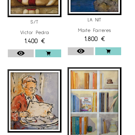
LA NIT
S/T
Maite Farreres
Víctor Pedra
1.800
€
1.400
€