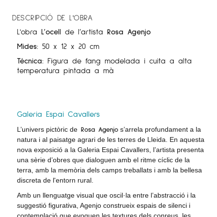
DESCRIPCIÓ DE L'OBRA
L'obra
L’ocell
de l’artista
Rosa Agenjo
Mides:
50 x 12 x 20 cm
Tècnica:
Figura de fang modelada i cuita a alta
temperatura pintada a mà
Galeria Espai Cavallers
Rosa Agenjo
L’univers pictòric de
s’arrela profundament a la
natura i al paisatge agrari de les terres de Lleida. En aquesta
nova exposició a la Galeria Espai Cavallers, l’artista presenta
una sèrie d’obres que dialoguen amb el ritme cíclic de la
terra, amb la memòria dels camps treballats i amb la bellesa
discreta de l'entorn rural.
Amb un llenguatge visual que oscil·la entre l’abstracció i la
suggestió figurativa, Agenjo construeix espais de silenci i
contemplació que evoquen les textures dels conreus, les