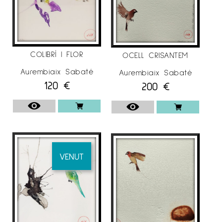
SELECCIÓ EXPOSICIONS INDIVIDUALS
.
2020
–
Galeria d’art
Anquin’s
, “TransfORmació i
COLIBRÍ I FLOR
OCELL CRISANTEM
Alquimía” Reus.
Aurembiaix Sabaté
Aurembiaix Sabaté
120
€
200
€
. 2016/17
–
Marc Font, “
Mecànica dels fluids”. Lleida
. 2015
VENUT
–
Galeria d’art
Anquin’s
, “Haikus” Reus.
. 2014