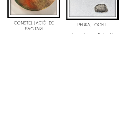
de pintura
– Sala Àgora,
Premi de Pintura Vila de
CONSTEL·LACIÓ DE
Cambrils.
PEDRA, OCELL
SAGITARI
– Cicle d’exposicions “Aliatges gràfics”
Sala
Aurembiaix Sabaté
Aurembiaix Sabaté
400
€
d’Exposicions del departament de cultura de la
400
€
Generalitat
Lleida.
. 2012
– Convocatoria “Japón400”,
Factoria de arte,
Madrid
.(2012 – 2013).
– “Art per emportar”
galería anquin’s
.
– Museu IberCaja Camon i Aznar
Saragossa
–
Sala Montsuar estudis ilerdencs
, XXVIII premi
pintura-XII Internacional homenatge Màrus