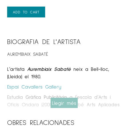
ADD TO CART
BIOGRAFIA DE L'ARTISTA
AUREMBIAIX SABATÉ
L’artista
Aurembiaix Sabaté
neix a Bell-lloc,
(Lleida) el 1980.
Espai Cavallers
Gallery
Estudia
Gràfica Publicitària
a l’escola d’Arts i
Llegir més
Oficis Ondara (2000-2002). També
Arts Aplicades
al Mur
en l’escola Massana de Barcelona,
(2003-2005).
OBRES RELACIONADES