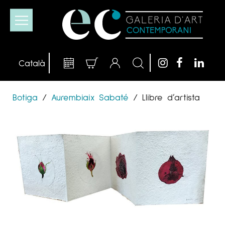
Botiga
/
Aurembiaix Sabaté
/
Llibre d’artista