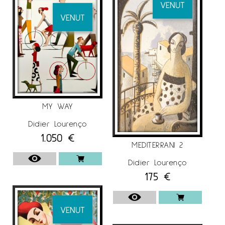
VENUT
VENUT
MY WAY
Didier Lourenço
1.050
€
MEDITERRANI 2
Didier Lourenço
175
€
VENUT