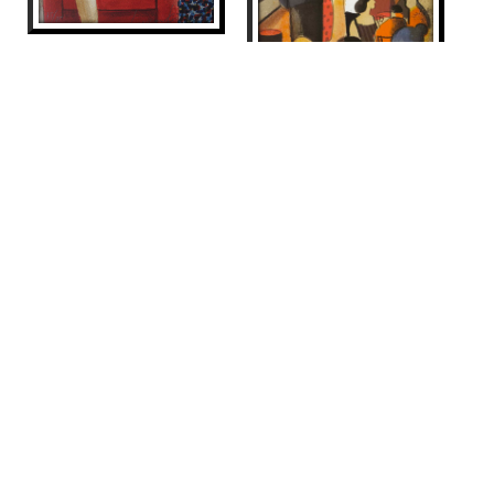
SALIMOS
Didier Lourenço
275
€
BAR
Didier Lourenço
245
€
VENUT
VENUT
CLARO DE LUNA