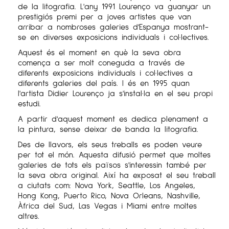
de la litografia. L'any 1991 Lourenço va guanyar un
prestigiós premi per a joves artistes que van
arribar a nombroses galeries d'Espanya mostrant-
se en diverses exposicions individuals i col·lectives.
Aquest és el moment en què la seva obra
comença a ser molt coneguda a través de
diferents exposicions individuals i col·lectives a
diferents galeries del país. I és en 1995 quan
l'artista Didier Lourenço ja s'instal·la en el seu propi
estudi.
A partir d'aquest moment es dedica plenament a
la pintura, sense deixar de banda la litografia.
Des de llavors, els seus treballs es poden veure
per tot el món. Aquesta difusió permet que moltes
galeries de tots els països s'interessin també per
la seva obra original. Així ha exposat el seu treball
a ciutats com: Nova York, Seattle, Los Angeles,
Hong Kong, Puerto Rico, Nova Orleans, Nashville,
Àfrica del Sud, Las Vegas i Miami entre moltes
altres.