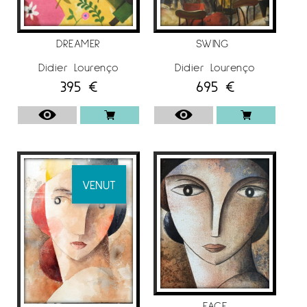
de molts artistes i un intercanvi de
coneixements que seran molt importants per a
DREAMER
SWING
la seva educació en el món de la pintura.
Didier Lourenço
Didier Lourenço
El 1991 guanyà un prestigiós premi de pintura
395
€
695
€
per a joves pintors. Aquest és el moment en
què la seva obra comença a ser molt
coneguda a través de diferents exposicions
individuals i col·lectives a diferents galeries del
país. En 1995, Didier Lourenço ja s’instal·là en el
seu propi estudi i és el moment en el qual es
VENUT
dedica plenament a la pintura, sense deixar
de banda la litografia.
L’any 2000 un prestigiós editor i distribuïdor
mundial d’obra gràfica s’interessà per la seva
obra.
A partir de llavors els seus treballs es poden
FACE