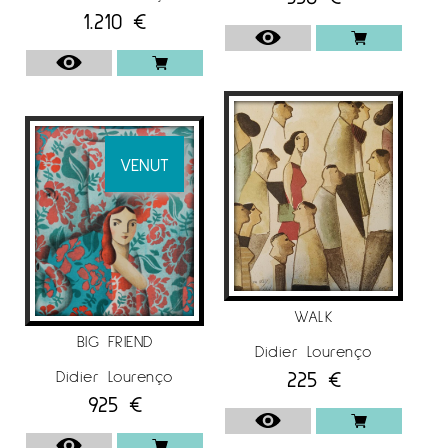
Quatre, Barcelona (2013). “40 Saló de Maig”
1.210
€
Galeria Anquin’s, Reus (2012).”39 Saló de Maig”
Galeria Anquin’s, Reus (2011). IFAE Miami
Internacional Art Fair, Vila de l’Art (EUA) (2010).
Per a més informació del Pintor
Didier
Lourenço
a
Espai Cavallers Gallery
VENUT
WALK
BIG FRIEND
Didier Lourenço
225
€
Didier Lourenço
925
€