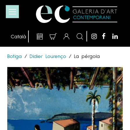
Botiga
/
Didier Lourenço
/
La pérgola