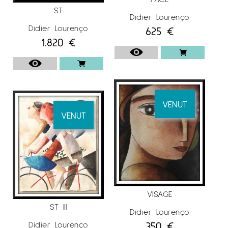
veure per tot el món. Aquesta difusió permetè
ST
Didier Lourenço
que moltes galeries de tots els països
Didier Lourenço
625
€
s’interessin també per la seva obra original.
1.820
€
Així exposà el seu treball a ciutats com: Nova
York, Seattle, Los Angeles, Hong Kong, Puerto
Rico, Nova Orleans, Nashville, Àfrica del Sud,
Las Vegas i Miami entre moltes altres.
VENUT
VENUT
EXPOSICIONS
Participà en diverses exposicions individuals
com per exemple: “Com a casa” Sala Premiart,
Premià de Mar (2013). “Contenidors d’Emocions”
Galeria Jordi Barnadas, Barcelona (2012).
“Nostrum” Galeria Ausart, Vi (2011). “Obra
VISAGE
Recent” Galeria Anquin’s, Reus (2010).
ST III
Didier Lourenço
També participà en col·lectives com Sala El
350
€
Didier Lourenço