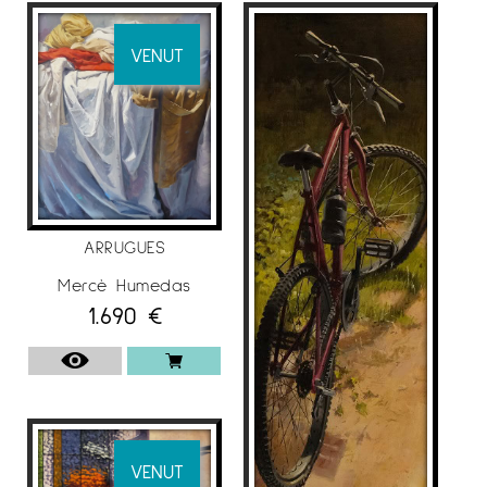
Produeix principalment obres a l’acrílic i l’oli de
VENUT
tendència realista. Tria temes d’interior en que
les imatges de vida quotidiana adquireixen
transcendència i intimitat. Entre els elements
que defineixen la seva obra trobem la forma
en la que treballa la llum i la penombra -amb
tota la seva gamma de grisos- buscant crear
atmosferes, sentiments i emocions que retenen
ARRUGUES
instants que desprenen una certa poesia.
Mercè Humedas
Els seus quadres sovint parlen de l’oblit, de la
1.690
€
lleugeresa de les hores, de la realitat que es
dilueix en el temps. Així, representa espais en
els que se sent el silenci, on es veu la pols
depositada pels temps en objectes oblidats;
són reiteratius els llibres ignorats i sense ús,
els papers i arxivadors que s’obstinen a
VENUT