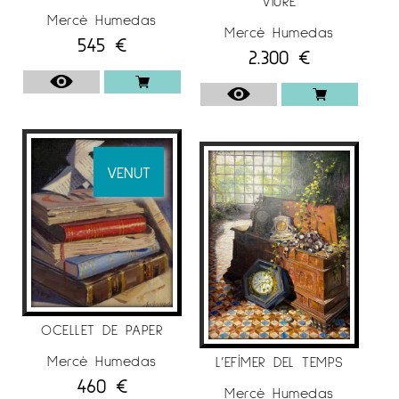
de Lleida.
VIURE
Mercè Humedas
Sala Municipal d’Exposicions de Cambrils.
Mercè Humedas
545
€
2.300
€
Tarragona.
1997 Acrílics. Sala Benseny. Lleida.
1995 Acrílics. Galeria Armengol Menen.
Lleida.
VENUT
EXPOSICIONS COL.LECTIVES
L’artista Mercè Humedas ha participat en
diverses exposicions col·lectvies, com per
exemple:
2020 Feria “World Art Dubai”. Dubai, Emiratos
OCELLET DE PAPER
Árabes.
Mercè Humedas
L’EFÍMER DEL TEMPS
“EL PAISAJE”. Galería Benedito. Málaga.
460
€
Mercè Humedas
“27ARTistes CONFINAT’s”. Galería Espai G d’art,