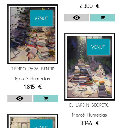
2.300
€
“El color de la medicina”. Galería Benedito.
VENUT
XXI Exposición pequeño formato. Galería
Benedito. Málaga.
Estiu 18 Espai G d’Art, Terrassa. Barcelona.
La Casica Cool Art, Mieres. Gerona.
VENUT
“Arquitectura real e imaginaria”. Galería
Benedito. Málaga.
TIEMPO PARA SENTIR
“Expo Nadal 18”. Galería Espai G d’art.
Mercè Humedas
Terrassa.
1.815
€
Exposición de Navidad Galería Espai
Cavallers. Lérida.
EL JARDÍN SECRETO
Mercè Humedas
3.146
€
PREMIS
VENUT