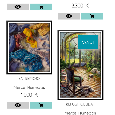
2.300
€
Terrassa. Barcelona.
“XXIII Exposición Pequeño formato”. Galería
Benedito. Málaga.
2019 Exposición de Navidad. Espai G
d’Art, Terrassa. Barcelona
VENUT
Exposición de Navidad. Espai Cavallers. Lleida
“Internacional Art Plein Air Green Noise”. Plyos,
región de Ivanovo. Rúsia.
“Pintar un cuento”. Galería Benedito. Málaga.
EN REMOJO
2018
“XXII Exposición Pequeño formato”.
Mercè Humedas
Galería Benedito. Málaga.
1.000
€
“Mujeres de Arte”. Espai Cavallers. Lérida.
REFUGI OBLIDAT
Exposición de Primavera “Menines”. Castillo de
Os de Balaguer. Lérida.
Mercè Humedas