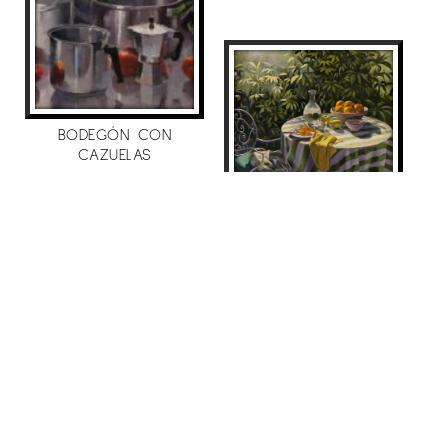
1r Premi al Certamen de Pintura Vila de
Campo de Criptana 2016 (Ciudad Real).
Seleccionada al Premi de Pintura “Fira d’Agost”
de Xàtiva (València).
Seleccionada al 52è Certamen de Pintura i
BODEGÓN CON
CAZUELAS
Escultura Cercle de Belles Arts Pozoblanco
(Códoba).
Mercè Humedas
1.600
€
Premi Ajuntament del XXXIV Certamen de
Pintura “Jesus Madero”. Herencia (Ciudad Real).
EL RUMOR DEL JARDIN
Seleccionada al XXXI Concurs de Pintura Vila
Mercè Humedas
de Puçol (València).
2.662
€
2015
VENUT
Premi Nacional “José Arpa” Carmona. Sevilla
Premi Fundación Cruzcampo LXIV Exposición
Internacional de Otoño, Real Academia de