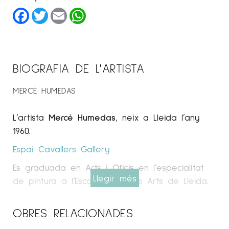
Facebook
Twitter
Email
WhatsApp
BIOGRAFIA DE L'ARTISTA
MERCÈ HUMEDAS
L’artista
Mercè Humedas
, neix a Lleida l’any
1960.
Espai Cavallers
Gallery
Es graduada en Arts i Oficis en l’especialitat
Llegir més
de pintura a l’Escola de Belles Arts de Lleida.
L’artista ha realitzat il·lustracions de llibres,
OBRES RELACIONADES
revistes i cartells, com el de la Festa Major de
Maig 2010 de Lleida.