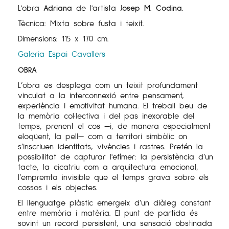
L'obra
Adriana
de l'artista
Josep M. Codina
.
Tècnica: Mixta sobre fusta i teixit.
Dimensions: 115 x 170 cm.
Galeria Espai Cavallers
OBRA
L’obra es desplega com un teixit profundament
vinculat a la interconnexió entre pensament,
experiència i emotivitat humana. El treball beu de
la memòria col·lectiva i del pas inexorable del
temps, prenent el cos —i, de manera especialment
eloqüent, la pell— com a territori simbòlic on
s’inscriuen identitats, vivències i rastres. Pretén la
possibilitat de capturar l'efímer: la persistència d’un
tacte, la cicatriu com a arquitectura emocional,
l’empremta invisible que el temps grava sobre els
cossos i els objectes.
El llenguatge plàstic emergeix d’un diàleg constant
entre memòria i matèria. El punt de partida és
sovint un record persistent, una sensació obstinada