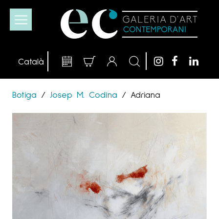
Botiga
/
Josep M. Codina
/
Adriana