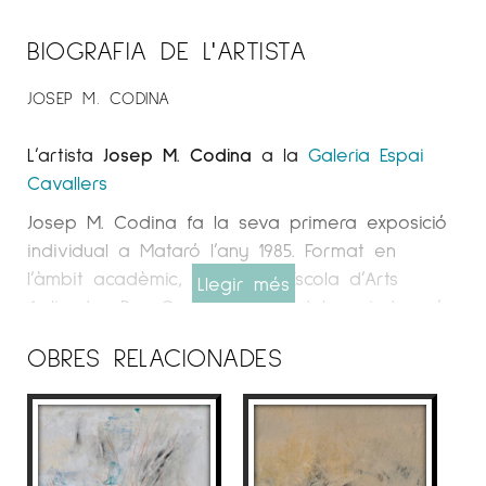
BIOGRAFIA DE L'ARTISTA
JOSEP M. CODINA
L’artista
Josep M. Codina
a la
Galeria Espai
Cavallers
Josep M. Codina fa la seva primera exposició
individual a Mataró l’any 1985. Format en
l’àmbit acadèmic, primer a l’Escola d’Arts
Llegir més
Aplicades Pau Gargallo de Badalona i després
a la Facultat de Belles Arts de Barcelona, va
OBRES RELACIONADES
iniciar la seva trajectòria artística sota el
mestratge d’altres artistes locals. No obstant
això, es va desprendre ràpidament d’aquestes
influències inicials per endinsar-se en la
creació d’un llenguatge pictòric propi,