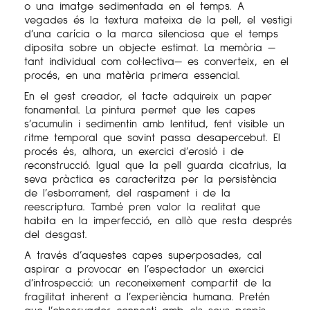
o una imatge sedimentada en el temps. A
vegades és la textura mateixa de la pell, el vestigi
d’una carícia o la marca silenciosa que el temps
diposita sobre un objecte estimat. La memòria —
tant individual com col·lectiva— es converteix, en el
procés, en una matèria primera essencial.
En el gest creador, el tacte adquireix un paper
fonamental. La pintura permet que les capes
s’acumulin i sedimentin amb lentitud, fent visible un
ritme temporal que sovint passa desapercebut. El
procés és, alhora, un exercici d’erosió i de
reconstrucció. Igual que la pell guarda cicatrius, la
seva pràctica es caracteritza per la persistència
de l’esborrament, del raspament i de la
reescriptura. També pren valor la realitat que
habita en la imperfecció, en allò que resta després
del desgast.
A través d’aquestes capes superposades, cal
aspirar a provocar en l’espectador un exercici
d’introspecció: un reconeixement compartit de la
fragilitat inherent a l’experiència humana. Pretén
que l’observador connecti amb els seus propis