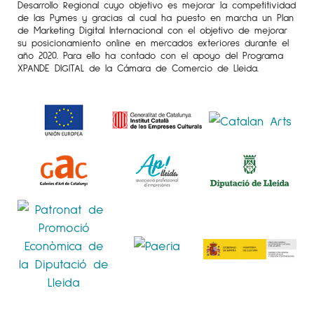
Desarrollo Regional cuyo objetivo es mejorar la competitividad
de las Pymes y gracias al cual ha puesto en marcha un Plan
de Marketing Digital Internacional con el objetivo de mejorar
Josep M. Codina
su posicionamiento online en mercados exteriores durante el
año 2020. Para ello ha contado con el apoyo del Programa
XPANDE DIGITAL de la Cámara de Comercio de Lleida.
Per a més informació de l’artista
Josep M.
Codina
a
Espai Cavallers Gallery