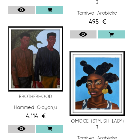
3
Tomiwa Arobieke
495
€
BROTHERHOOD
Hammed Olayanju
4.114
€
OMOGE (STYLISH LADY)
7
Tomiwa Arobieke