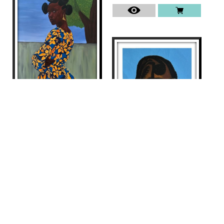
UNWAVERING
Hammed Olayanju
3.872
€
OMOGE (STYLISH LADY)
10
Tomiwa Arobieke
495
€