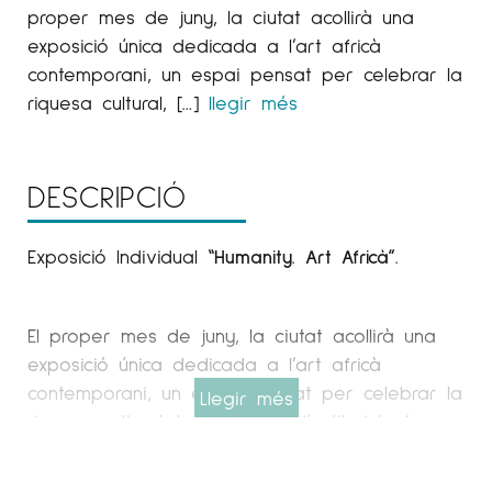
proper mes de juny, la ciutat acollirà una
exposició única dedicada a l’art africà
contemporani, un espai pensat per celebrar la
riquesa cultural, […]
llegir més
DESCRIPCIÓ
Exposició Individual
“Humanity. Art Africà
”.
El proper mes de juny, la ciutat acollirà una
exposició única dedicada a l’art africà
contemporani, un espai pensat per celebrar la
Llegir més
riquesa cultural, la diversitat d’estils i la força
creativa del continent. L’esdeveniment reunirà
cinc artistes destacats:
Tomiwa Arobieke, Daniel