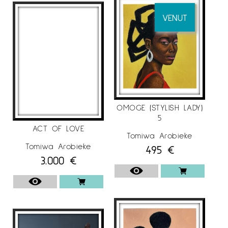
VENUT
OMOGE (STYLISH LADY)
5
ACT OF LOVE
Tomiwa Arobieke
Tomiwa Arobieke
495
€
3.000
€