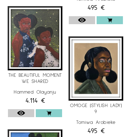
495
€
THE BEAUTIFUL MOMENT
WE SHARED
Hammed Olayanju
4.114
€
OMOGE (STYLISH LADY)
9
Tomiwa Arobieke
495
€