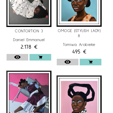
OMOGE (STYLISH LADY)
CONTORTION 3
8
Daniel Emmanuel
Tomiwa Arobieke
2.178
€
495
€