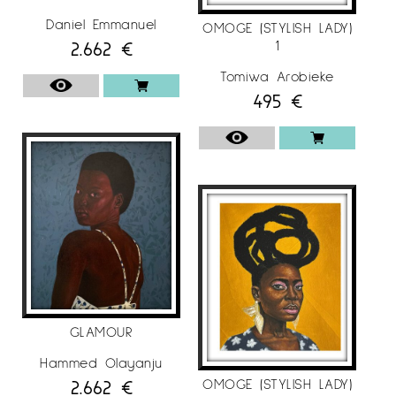
Daniel Emmanuel
OMOGE (STYLISH LADY)
2.662
€
1
Tomiwa Arobieke
495
€
GLAMOUR
Hammed Olayanju
2.662
€
OMOGE (STYLISH LADY)