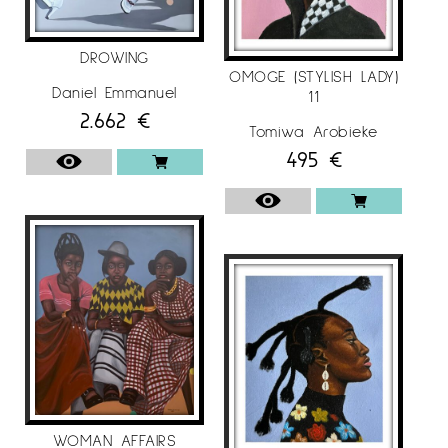
DROWING
OMOGE (STYLISH LADY)
Daniel Emmanuel
11
2.662
€
Tomiwa Arobieke
495
€
WOMAN AFFAIRS