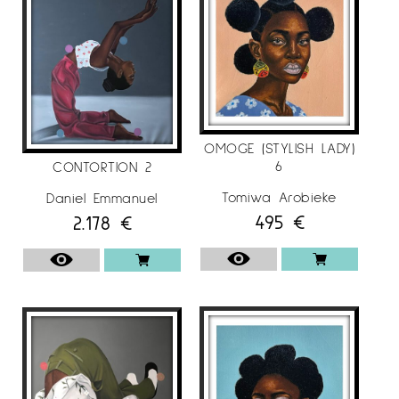
OMOGE (STYLISH LADY)
6
CONTORTION 2
Tomiwa Arobieke
Daniel Emmanuel
495
€
2.178
€