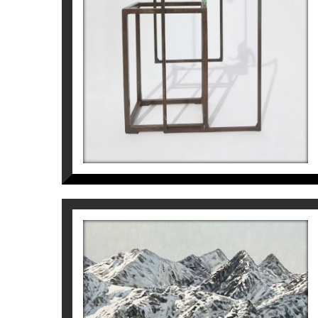
900
€
ABOVE THE WHITE LIGHT
Ramon Surinyac