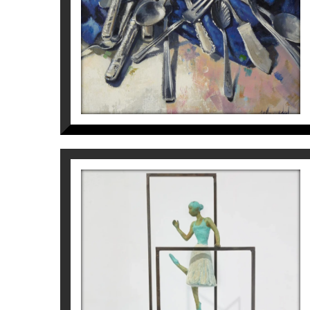
545
€
ALÍCIA ALONSO
Joan Artigas Planas