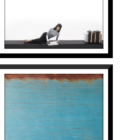
BEYOND THE PAGE
Mireia Serra
880
€
DUSK
Manuel Velasco
4.700
€