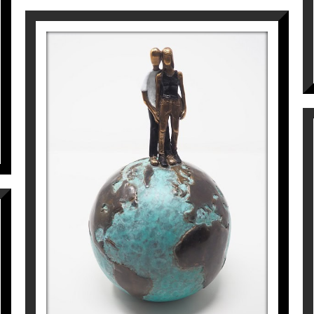
WITH YOU
Mireia Serra
2.600
€