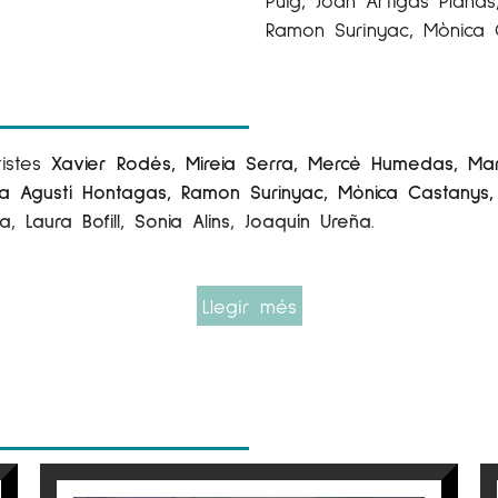
Puig, Joan Artigas Plana
Ramon Surinyac, Mònica 
tistes
Xavier Rodés, Mireia Serra, Mercè Humedas, Mari
 Agustí Hontagas, Ramon Surinyac, Mònica Castanys, In
ia, Laura Bofill, Sonia Alins, Joaquín Ureña.
Llegir més
rregut diversos espais i fires, traçant un mapa de tr
 redescobrir-les en un nou context, com a testimonis 
irada del públic. Cada peça és una parada en aquest v