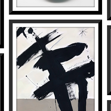
ANGELUS
Laura Iniesta
1.100
€