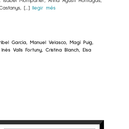
s, Isabel Momparler, Anna Agustí Hontagas,
Castanys, […]
llegir més
bel García, Manuel Velasco, Magí Puig,
és Valls Fortuny, Cristina Blanch, Elsa
ajectòries compartides entre artistes i
del moviment constant de l’art: dels
iatge obert, on la creació i l’experiència