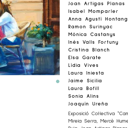
Joan Artigas Planas
Isabel Momparler
Anna Agustí Hontan
Ramon Surinyac
Mònica Castanys
Inés Valls Fortuny
Cristina Blanch
Elsa Garate
Lídia Vives
Laura Iniesta
Jaime Sicilia
Laura Bofill
Sonia Alins
Joaquín Ureña
Exposició Col·lectiva “Ca
Mireia Serra, Mercè Hume