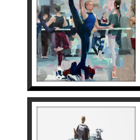
ASSAIG
Cristina Blanch
1.850
€
LAID BACK / RELAXAT