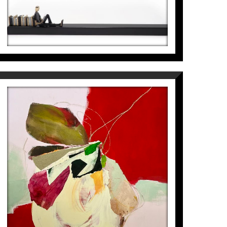
BOTÁNICA
Maribel García
3.300
€