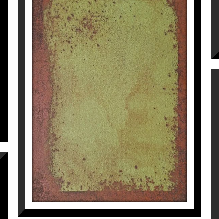
PEQUEÑO JARDÍN
Manuel Velasco
850
€