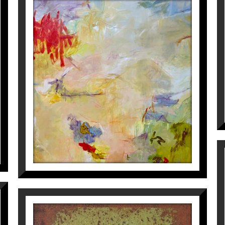
’art
”
a l'Instagram
@galeriaespaicavallers
AZAFRÁN EN FLOR
Isabel Momparler
2.450
€