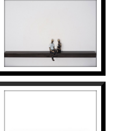
BY YOUR SIDE
Mireia Serra
1.100
€
CHEERFUL CHAPTERS
Mireia Serra
880
€