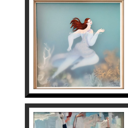
Més informació sobre l'exposició “
Camins d
OCEÀNIDE. INICIANT EL
VIATGE
Sonia Alins
900
€