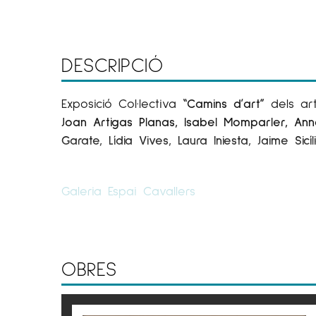
DESCRIPCIÓ
Exposició Col·lectiva
“Camins d’art”
dels ar
Joan Artigas Planas, Isabel Momparler, Anna
Garate, Lídia Vives, Laura Iniesta, Jaime Sicíl
Galeria Espai Cavallers
Les obres reunides a
Camins d’Art
han reco
galeria. Aquesta mostra és una invitació a
tallers a les fires, i de les fires a la m
OBRES
continuen transformant-se.