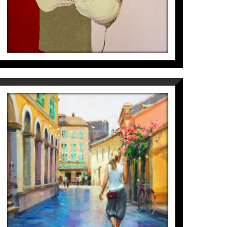
FIRST AFTERNOON IN CORFÚ
Mònica Castanys
4.600
€