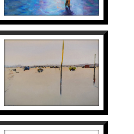
COUNTRY FAIR
Magí Puig
6.800
€